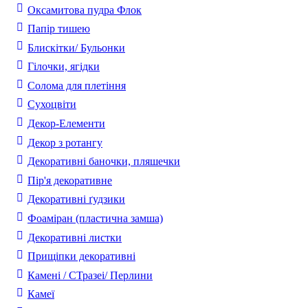
Оксамитова пудра Флок
Папір тишею
Блискітки/ Бульонки
Гілочки, ягідки
Солома для плетіння
Cухоцвіти
Декор-Елементи
Декор з ротангу
Декоративні баночки, пляшечки
Пір'я декоративне
Декоративні ґудзики
Фоаміран (пластична замша)
Декоративні листки
Прищіпки декоративні
Камені / CТразеі/ Перлини
Камеї