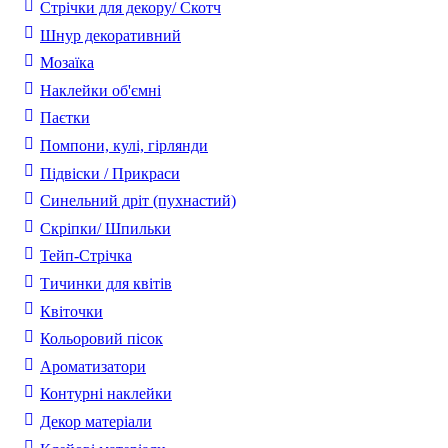
Стрічки для декору/ Скотч
Шнур декоративний
Мозаїка
Наклейки об'ємні
Паєтки
Помпони, кулі, гірлянди
Підвіски / Прикраси
Синельний дріт (пухнастий)
Скріпки/ Шпильки
Тейп-Стрічка
Тичинки для квітів
Квіточки
Кольоровий пісок
Ароматизатори
Контурні наклейки
Декор матеріали