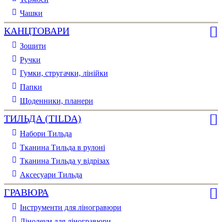
Чашки
КАНЦТОВАРИ
Зошити
Ручки
Гумки, стругачки, лінійки
Папки
Щоденники, планери
ТИЛЬДА (TILDA)
Набори Тильда
Тканина Тильда в рулоні
Тканина Тильда у відрізах
Аксесуари Тильда
ГРАВЮРА
Інструменти для ліногравюри
Лінолеум для ліногравюри