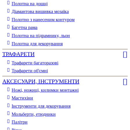
Полотна на дошці
Діамантова вишивка мозаїка
Полотно з нанесеним контуром
Багетна рама
Полотна на підрамнику, льон
Полотна для декорування
ТРАФАРЕТИ
Трафарети багаторазові
Трафарети об'ємні
АКСЕСУАРИ, ІНСТРУМЕНТИ
Ножі, ножиці, килимки монтажні
Мастихіни
Інструменти для декорування
Мольберти, етюдники
Палітри