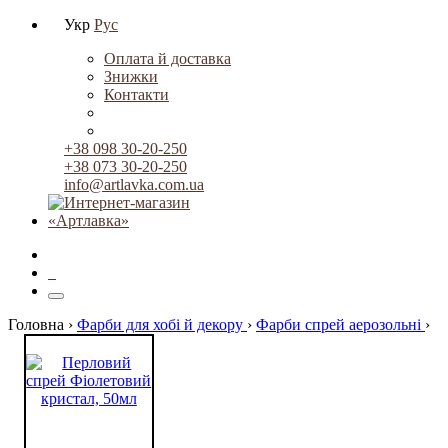
Укр
Рус
Оплата й доставка
Знижки
Контакти
+38 098 30-20-250
+38 073 30-20-250
info@artlavka.com.ua
0
Головна ›
Фарби для хобі й декору
›
Фарби спрей аерозольні
›