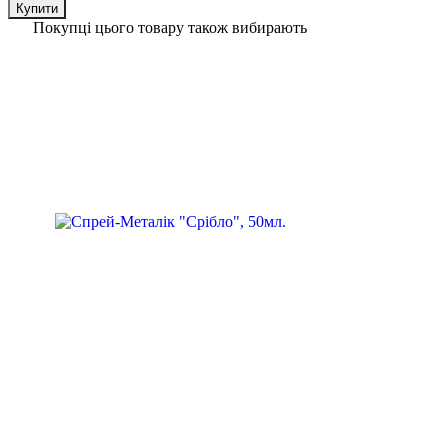
Купити
Купити
Купити
Купити
Купити
Купити
Купити
Купити
Купити
Покупці цього товару також вибирають