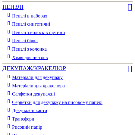
ПЕНЗЛІ
Пензлі в наборах
Пензлі синтетичні
Пензлі з волосків щетини
Пензлі білка
Пензлі з колонка
Хімія для пензлів
ДЕКУПАЖ/КРАКЕЛЮР
Матеріали для декупажу
Матеріали для кракелюра
Cалфетки декупажні
Серветки для декупажу на рисовому папері
Декупажні карти
Трансфери
Рисовий папір