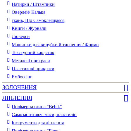
Натирки / Штампики
Оверлей/ Калька
ткань, Що Самоклеящаяся,
Книги / Журнали
Люверси
Машинки для вирубки й тиснення / Форми
Текстурний кардсток
Металеві прикраси
Пластикові прикраси
Ембоссінг
ЗОЛОЧЕННЯ
ЛІПЛЕННЯ
Полімерна глина "Bebik"
Самозастигаючі маси, пластилін
Інструменти для ліплення
Полімерна глина "Fimo"