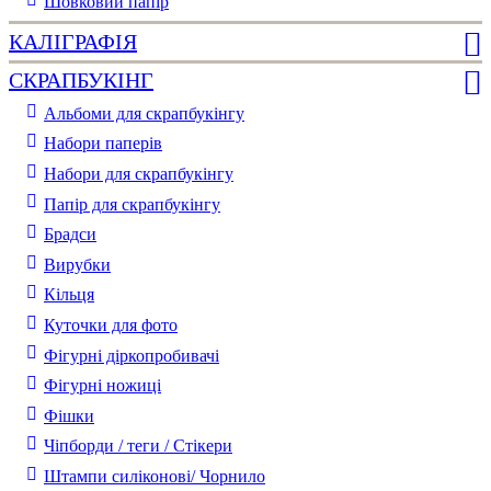
Шовковий папір
КАЛІГРАФІЯ
СКРАПБУКІНГ
Альбоми для скрапбукінгу
Набори паперів
Набори для скрапбукінгу
Папір для скрапбукінгу
Брадси
Вирубки
Кільця
Куточки для фото
Фігурні діркопробивачі
Фігурні ножиці
Фішки
Чіпборди / теги / Стікери
Штампи силіконові/ Чорнило