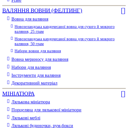
Різне
ВАЛЯННЯ ВОВНИ (ФЕЛТИНГ)
Вовна для валяння
Новозеландська кардочесаної вовна для сухого й мокрого
валяння, 25 грам
Новозеландська кардочесаної вовна для сухого й мокрого
валяння, 50 грам
Набори вовни для валяння
Вовна мериносу для валяння
Набори для валяння
Інструменти для валяння
Декоративний матеріал
МІНІАТЮРА
Лялькова мініатюра
Порцеляна для лялькової мініатюри
Лялькові меблі
Лялькові будиночки, рум-бокси