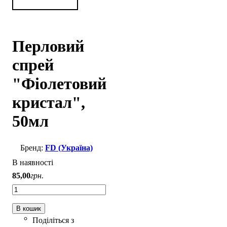
Перловий
спрей
"Фіолетовий
кристал",
50мл
FD (Україна)
В наявності
85
,
00
грн.
В кошик