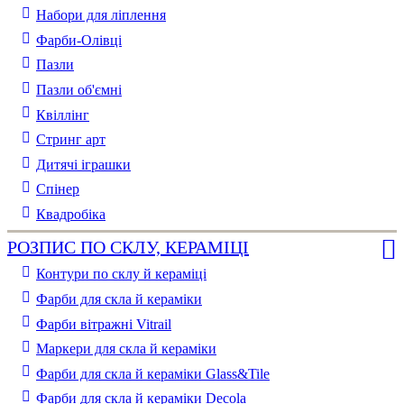
Набори для ліплення
Фарби-Олівці
Пазли
Пазли об'ємні
Квіллінг
Стринг арт
Дитячі іграшки
Спінер
Квадробіка
РОЗПИС ПО СКЛУ, КЕРАМІЦІ
Контури по склу й кераміці
Фарби для скла й кераміки
Фарби вітражні Vitrail
Маркери для скла й кераміки
Фарби для скла й кераміки Glass&Tile
Фарби для скла й кераміки Decola