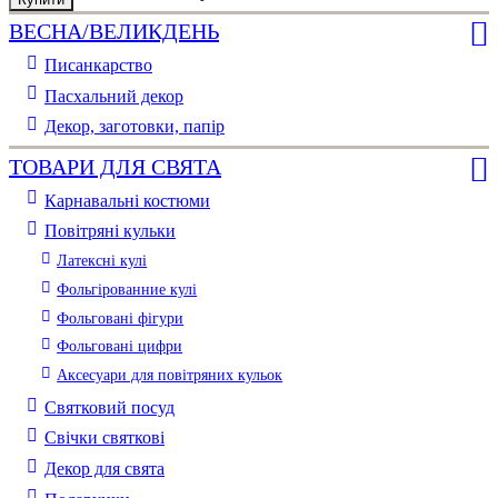
ВЕСНА/ВЕЛИКДЕНЬ
Писанкарство
Пасхальний декор
Декор, заготовки, папір
ТОВАРИ ДЛЯ СВЯТА
Карнавальні костюми
Повітряні кульки
Латексні кулі
Фольгірованние кулі
Фольговані фігури
Фольговані цифри
Аксесуари для повітряних кульок
Святковий посуд
Свічки святкові
Декор для свята