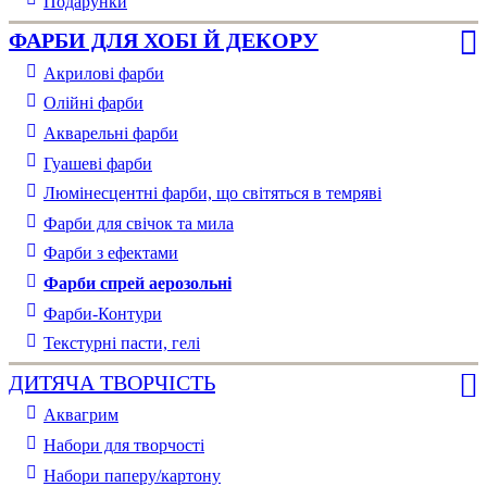
Подарунки
ФАРБИ ДЛЯ ХОБІ Й ДЕКОРУ
Акрилові фарби
Олійні фарби
Акварельні фарби
Гуашеві фарби
Люмінесцентні фарби, що світяться в темряві
Фарби для свічок та мила
Фарби з ефектами
Фарби спрей аерозольні
Фарби-Контури
Текстурні пасти, гелі
ДИТЯЧА ТВОРЧІСТЬ
Аквагрим
Набори для творчості
Набори паперу/картону