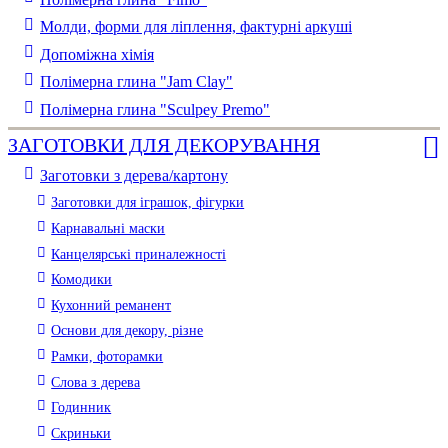
Молди, форми для ліплення, фактурні аркуші
Допоміжна хімія
Полімерна глина "Jam Clay"
Полімерна глина "Sculpey Premo"
ЗАГОТОВКИ ДЛЯ ДЕКОРУВАННЯ
Заготовки з дерева/картону
Заготовки для іграшок, фігурки
Карнавальні маски
Канцелярські приналежності
Комодики
Кухонний реманент
Основи для декору, різне
Рамки, фоторамки
Слова з дерева
Годинник
Скриньки