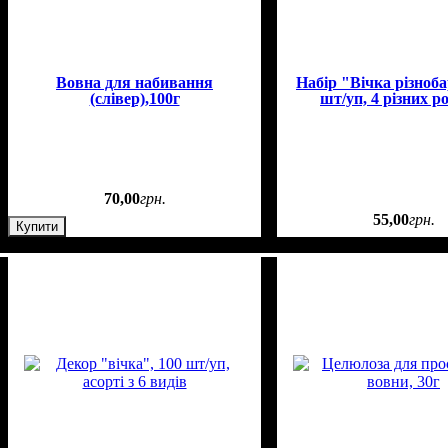
Вовна для набивання
Набір "Вічка різноба
(слівер),100г
шт/уп, 4 різних р
70
,
00
грн.
55
,
00
грн.
Купити