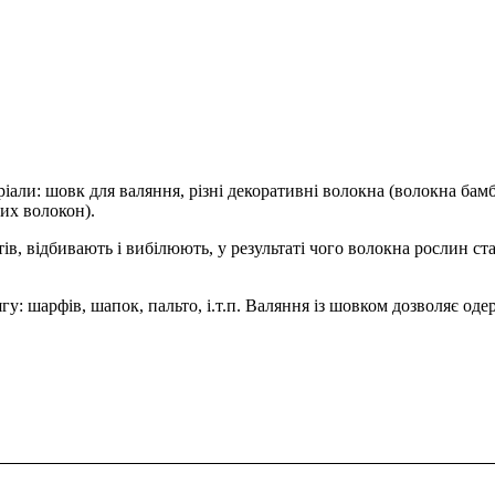
али: шовк для валяння, різні декоративні волокна (волокна бамб
них волокон).
тів, відбивають і вибілюють, у результаті чого волокна рослин с
у: шарфів, шапок, пальто, і.т.п. Валяння із шовком дозволяє оде