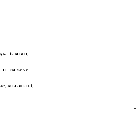
ука, бавовна,
тають схожими
ржувати ошатні,