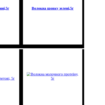
ні,5г
Волокна шовку зелені,5г