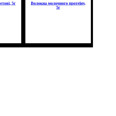
тові, 5г
Волокна молочного протеїну,
5г