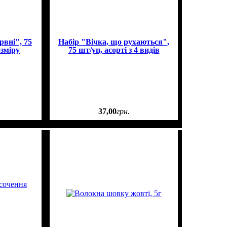
рвні", 75
Набір "Вічка, що рухаються",
озміру
75 шт/уп, асорті з 4 видів
37
,
00
грн.