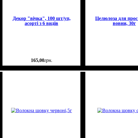
Декор "вічка", 100 шт/уп,
Целюлоза для про
асорті з 6 видів
вовни, 30г
165
,
00
грн.