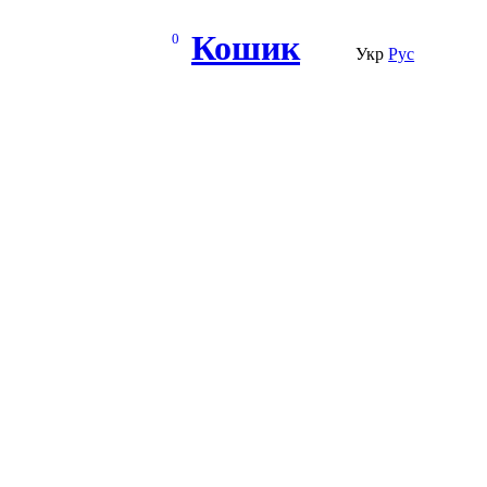
Кошик
0
Укр
Рус