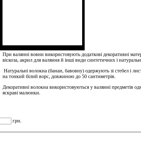
При валянні вовни використовують додаткові декоративні матері
віскоза, акрил для валяння й інші види синтетичних і натураль
Натуральні волокна (банан, бавовну) одержують зі стебел і лис
на тонкий білий ворс, довжиною до 50 сантиметрів.
Декоративні волокна використовуються у валянні предметів одяг
яскраві малюнки.
грн.