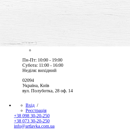
усе для творчості й хобі,
товари, майстер-класи, ідеї
Оплата й доставка
Знижки
Контакти
Пн-Пт: 10:00 - 19:00
Субота: 11:00 - 16:00
Неділя: вихідний
02094
Україна, Київ
вул. Полуботка, 28 оф. 14
Вхід
/
Реєстрація
+38 098 30-20-250
+38 073 30-20-250
info@artlavka.com.ua