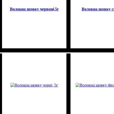
Волокна шовку червоні,5г
Волокна шовку си