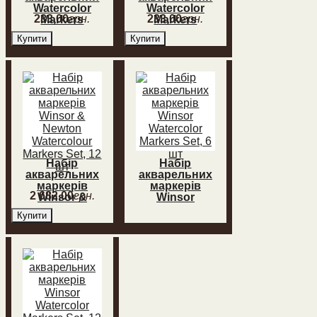
Watercolor
Watercolor
233
,
00
грн.
233
,
00
грн.
Markers
Markers
№061,
№003,
Купити
Купити
Червона охра
Алізарин
малиновий
Набір
Набір
акварельних
акварельних
маркерів
маркерів
2 682
,
00
грн.
Winsor &
Winsor
Newton
Watercolor
Купити
Watercolour
Markers Set, 6
Markers Set,
шт
12 шт