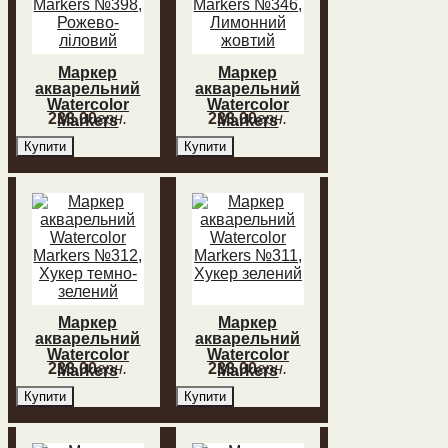
Маркер
Маркер
акварельний
акварельний
Watercolor
Watercolor
233
,
00
грн.
233
,
00
грн.
Markers
Markers
№398,
№346,
Купити
Купити
Рожево-
Лимонний
ліловий
жовтий
Маркер
Маркер
акварельний
акварельний
Watercolor
Watercolor
233
,
00
грн.
233
,
00
грн.
Markers
Markers
№312, Хукер
№311, Хукер
Купити
Купити
темно-
зелений
зелений