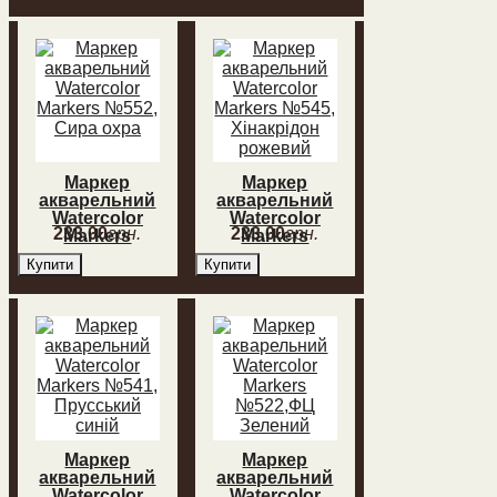
зелень
Маркер
Маркер
акварельний
акварельний
Watercolor
Watercolor
233
,
00
грн.
233
,
00
грн.
Markers
Markers
№552, Сира
№545,
Купити
Купити
охра
Хінакрідон
рожевий
Маркер
Маркер
акварельний
акварельний
Watercolor
Watercolor