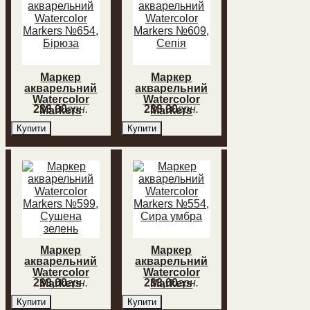
Маркер
Маркер
акварельний
акварельний
Watercolor
Watercolor
233
,
00
грн.
233
,
00
грн.
Markers
Markers
№654, Бірюза
№609, Сепія
Купити
Купити
Маркер
Маркер
акварельний
акварельний
Watercolor
Watercolor
233
,
00
грн.
233
,
00
грн.
Markers
Markers
№599,
№554, Сира
Купити
Купити
Сушена
умбра