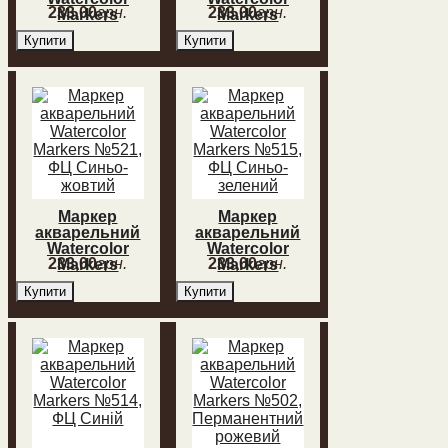
233
,
00
грн.
233
,
00
грн.
Markers
Markers
№541,
№522,ФЦ
Купити
Купити
Прусський
Зелений
синій
Маркер
Маркер
акварельний
акварельний
Watercolor
Watercolor
233
,
00
грн.
233
,
00
грн.
Markers
Markers
№521, ФЦ
№515, ФЦ
Купити
Купити
Синьо-
Синьо-
жовтий
зелений