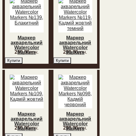
Маркер
Маркер
акварельний
акварельний
Watercolor
Watercolor
233
,
00
грн.
233
,
00
грн.
Markers
Markers
№139,
№119, Кадмій
Купити
Купити
Блакитний
жовтий
темний
Маркер
Маркер
акварельний
акварельний
Watercolor
Watercolor
233
,
00
грн.
233
,
00
грн.
Markers
Markers
№109, Кадмій
№098, Кадмій