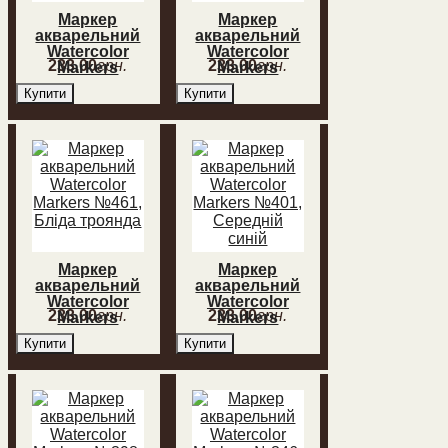
Маркер
Маркер
акварельний
акварельний
Watercolor
Watercolor
233
,
00
грн.
233
,
00
грн.
Markers
Markers
№514, ФЦ
№502,
Купити
Купити
Синій
Перманентний
рожевий
Маркер
Маркер
акварельний
акварельний
Watercolor
Watercolor
233
,
00
грн.
233
,
00
грн.
Markers
Markers
№461, Бліда
№401,
Купити
Купити
троянда
Середній
синій