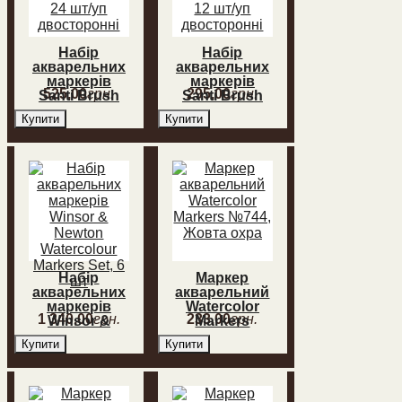
Набір
Набір
акварельних
акварельних
маркерів
маркерів
525
,
00
грн.
295
,
00
грн.
Santi Brush
Santi Brush
Marker 24 шт/
Marker 12 шт/
Купити
Купити
уп
уп
двосторонні
двосторонні
Набір
Маркер
акварельних
акварельний
маркерів
Watercolor
1 340
,
00
грн.
233
,
00
грн.
Winsor &
Markers
Newton
№744, Жовта
Купити
Купити
Watercolour
охра
Markers Set, 6
шт