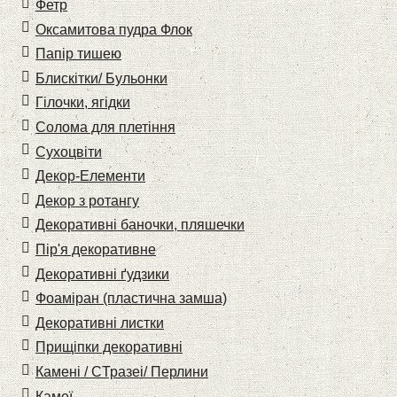
Фетр
Оксамитова пудра Флок
Папір тишею
Блискітки/ Бульонки
Гілочки, ягідки
Солома для плетіння
Cухоцвіти
Декор-Елементи
Декор з ротангу
Декоративні баночки, пляшечки
Пір'я декоративне
Декоративні ґудзики
Фоаміран (пластична замша)
Декоративні листки
Прищіпки декоративні
Камені / CТразеі/ Перлини
Камеї