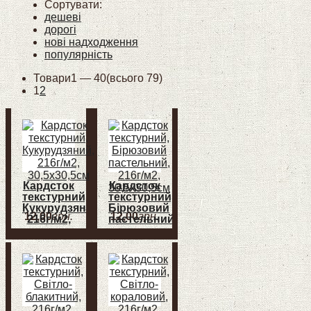
Сортувати:
дешеві
дорогі
нові надходження
популярність
Товари
1 —
40
(всього 79)
1
2
Кардсток
Кардсток
текстурний,
текстурний,
Кукурудзяний,
Бірюзовий
12
,
00
грн.
12
,
00
грн.
216г/м2,
пастельний,
30,5х30,5см
216г/м2,
30,5х30,5см