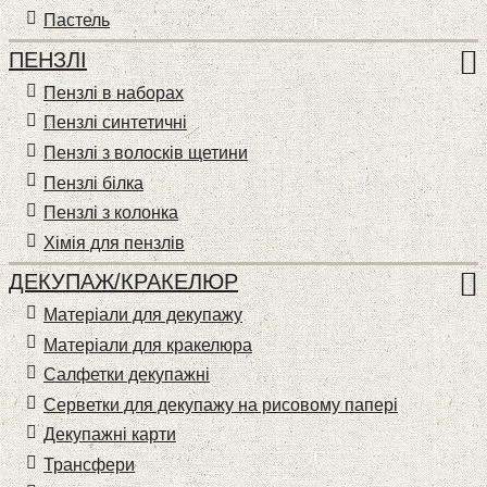
Пастель
ПЕНЗЛІ
Пензлі в наборах
Пензлі синтетичні
Пензлі з волосків щетини
Пензлі білка
Пензлі з колонка
Хімія для пензлів
ДЕКУПАЖ/КРАКЕЛЮР
Матеріали для декупажу
Матеріали для кракелюра
Cалфетки декупажні
Серветки для декупажу на рисовому папері
Декупажні карти
Трансфери