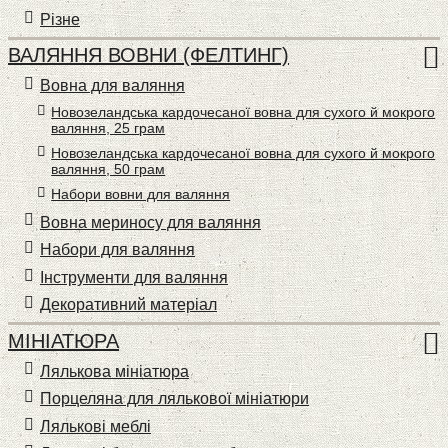
Різне
ВАЛЯННЯ ВОВНИ (ФЕЛТИНГ)
Вовна для валяння
Новозеландська кардочесаної вовна для сухого й мокрого
валяння, 25 грам
Новозеландська кардочесаної вовна для сухого й мокрого
валяння, 50 грам
Набори вовни для валяння
Вовна мериносу для валяння
Набори для валяння
Інструменти для валяння
Декоративний матеріал
МІНІАТЮРА
Лялькова мініатюра
Порцеляна для лялькової мініатюри
Лялькові меблі