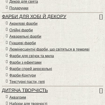
Декор для свята
Подарунки
ФАРБИ ДЛЯ ХОБІ Й ДЕКОРУ
Акрилові фарби
Олійні фарби
Акварельні фарби
Гуашеві фарби
Люмінесцентні фарби, що світяться в темряві
Фарби для свічок та мила
Фарби з ефектами
Фарби спрей аерозольні
Фарби-Контури
Текстурні пасти, гелі
ДИТЯЧА ТВОРЧІСТЬ
Аквагрим
Набори для творчості