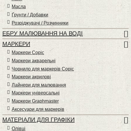
Масла
Ґрунти / Добавки
Розріджувачі / Розчинники
ЕБРУ МАЛЮВАННЯ НА ВОДІ
МАРКЕРИ
Маркери Copic
Маркери акварельні
Чорнило для маркерів Copic
Маркери акрилові
Лайнери для малювання
Маркери універсальні
Маркери Graphmaster
Аксесуари для маркерів
МАТЕРІАЛИ ДЛЯ ГРАФІКИ
Олівці