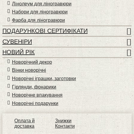
Лінолеум для ліногравюри
Набори для ліногравюри
Фарба для ліногравюри
ПОДАРУНКОВІ СЕРТИФІКАТИ
СУВЕНІРИ
НОВИЙ РІК
Новорічний декор
Вінки новорічні
Новорічні іграшки, заготовки
Гірлянди, фонарики
Новорічне впакування
Новорічні подарунки
Оплата й
Знижки
доставка
Контакти