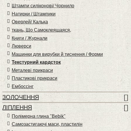
Штампи силіконові/ Чорнило
Натирки / Штампики
Оверлей/ Калька
ткань, Що Самоклеящаяся,
Книги / Журнали
Люверси
Машинки для вирубки й тиснення / Форми
Текстурний кардсток
Металеві прикраси
Пластикові прикраси
Ембоссінг
ЗОЛОЧЕННЯ
ЛІПЛЕННЯ
Полімерна глина "Bebik"
Самозастигаючі маси, пластилін