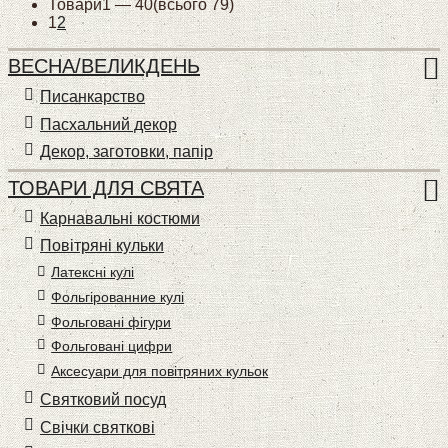
Товари
1 —
40
(всього 79)
1
2
ВЕСНА/ВЕЛИКДЕНЬ
Писанкарство
Пасхальний декор
Декор, заготовки, папір
ТОВАРИ ДЛЯ СВЯТА
Карнавальні костюми
Повітряні кульки
Латексні кулі
Фольгірованние кулі
Фольговані фігури
Фольговані цифри
Аксесуари для повітряних кульок
Святковий посуд
Свічки святкові