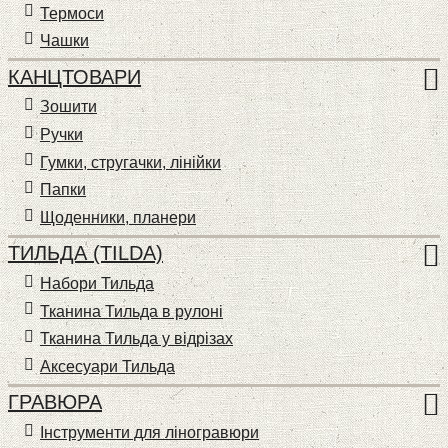
Термоси
Чашки
КАНЦТОВАРИ
Зошити
Ручки
Гумки, стругачки, лінійки
Папки
Щоденники, планери
ТИЛЬДА (TILDA)
Набори Тильда
Тканина Тильда в рулоні
Тканина Тильда у відрізах
Аксесуари Тильда
ГРАВЮРА
Інструменти для ліногравюри