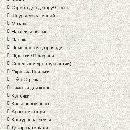
Стрічки для декору/ Скотч
Шнур декоративний
Мозаїка
Наклейки об'ємні
Паєтки
Помпони, кулі, гірлянди
Підвіски / Прикраси
Синельний дріт (пухнастий)
Скріпки/ Шпильки
Тейп-Стрічка
Тичинки для квітів
Квіточки
Кольоровий пісок
Ароматизатори
Контурні наклейки
Декор матеріали