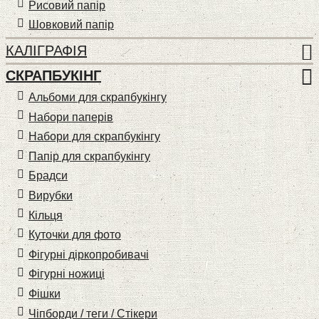
Рисовий папір
Шовковий папір
КАЛІГРАФІЯ
СКРАПБУКІНГ
Альбоми для скрапбукінгу
Набори паперів
Набори для скрапбукінгу
Папір для скрапбукінгу
Брадси
Вирубки
Кільця
Куточки для фото
Фігурні діркопробивачі
Фігурні ножиці
Фішки
Чіпборди / теги / Стікери