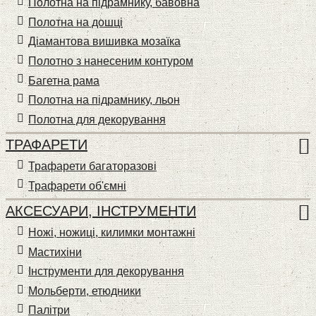
Полотна на підрамнику, бавовна
Полотна на дошці
Діамантова вишивка мозаїка
Полотно з нанесеним контуром
Багетна рама
Полотна на підрамнику, льон
Полотна для декорування
ТРАФАРЕТИ
Трафарети багаторазові
Трафарети об'ємні
АКСЕСУАРИ, ІНСТРУМЕНТИ
Ножі, ножиці, килимки монтажні
Мастихіни
Інструменти для декорування
Мольберти, етюдники
Палітри