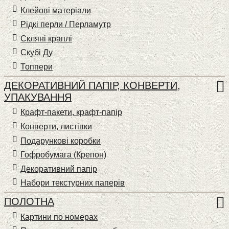
Клейові матеріали
Рідкі перли / Перламутр
Скляні краплі
Скубі Ду
Топпери
ДЕКОРАТИВНИЙ ПАПІР, КОНВЕРТИ,
УПАКУВАННЯ
Крафт-пакети, крафт-папір
Конверти, листівки
Подарункові коробки
Гофробумага (Крепон)
Декоративний папір
Набори текстурних паперів
ПОЛОТНА
Картини по номерах