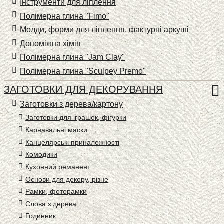
Інструменти для ліплення
Полімерна глина "Fimo"
Молди, форми для ліплення, фактурні аркуші
Допоміжна хімія
Полімерна глина "Jam Clay"
Полімерна глина "Sculpey Premo"
ЗАГОТОВКИ ДЛЯ ДЕКОРУВАННЯ
Заготовки з дерева/картону
Заготовки для іграшок, фігурки
Карнавальні маски
Канцелярські приналежності
Комодики
Кухонний реманент
Основи для декору, різне
Рамки, фоторамки
Слова з дерева
Годинник