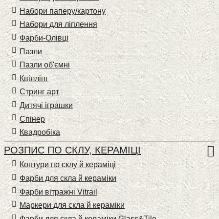
Набори паперу/картону
Набори для ліплення
Фарби-Олівці
Пазли
Пазли об'ємні
Квіллінг
Стринг арт
Дитячі іграшки
Спінер
Квадробіка
РОЗПИС ПО СКЛУ, КЕРАМІЦІ
Контури по склу й кераміці
Фарби для скла й кераміки
Фарби вітражні Vitrail
Маркери для скла й кераміки
Фарби для скла й кераміки Glass&Tile