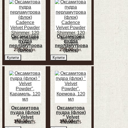
Зелений
Індиго
Оксамитова
Оксамитова
пудра
пудра
перламутрова
перламутрова
255
,
00
грн.
255
,
00
грн.
(флок)
(флок)
Cadence
Cadence
Купити
Купити
Velvet Powder
Velvet Powder
Shimmer, 120
Shimmer, 120
мл, (Copper)
мл, (Gold)
Медь
Золото
Оксамитова
Оксамитова
пудра (флок)
пудра (флок)
" Velvet
" Velvet
188
,
00
грн.
188
,
00
грн.
Powder",
Powder",
Карамель,
Кремова, 120