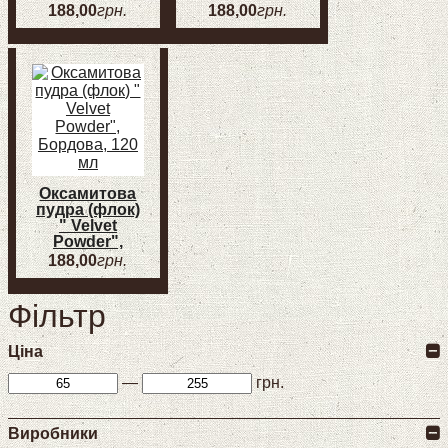
Чорна, 120 мл
Зелена, 120
188
,
00
грн.
188
,
00
грн.
мл
Оксамитова
пудра (флок)
" Velvet
Powder",
Бордова, 120
188
,
00
грн.
мл
Фільтр
Ціна
—
грн.
Виробники