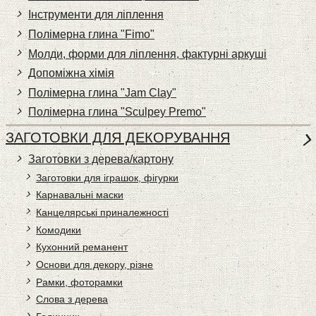
Інструменти для ліплення
Полімерна глина "Fimo"
Молди, форми для ліплення, фактурні аркуші
Допоміжна хімія
Полімерна глина "Jam Clay"
Полімерна глина "Sculpey Premo"
ЗАГОТОВКИ ДЛЯ ДЕКОРУВАННЯ
Заготовки з дерева/картону
Заготовки для іграшок, фігурки
Карнавальні маски
Канцелярські приналежності
Комодики
Кухонний реманент
Основи для декору, різне
Рамки, фоторамки
Слова з дерева