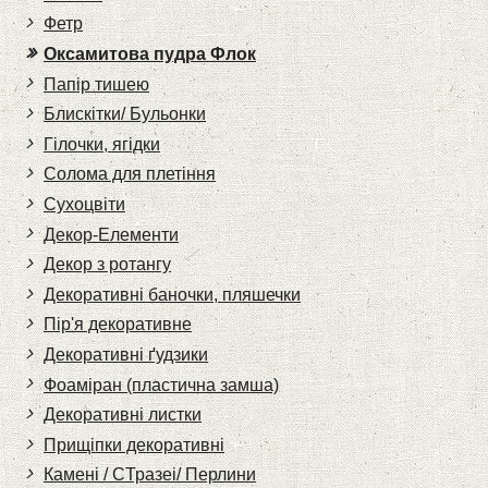
Фетр
Оксамитова пудра Флок
Папір тишею
Блискітки/ Бульонки
Гілочки, ягідки
Солома для плетіння
Cухоцвіти
Декор-Елементи
Декор з ротангу
Декоративні баночки, пляшечки
Пір'я декоративне
Декоративні ґудзики
Фоаміран (пластична замша)
Декоративні листки
Прищіпки декоративні
Камені / CТразеі/ Перлини