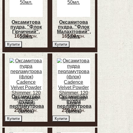
Оксамитова
Оксамитова
пудра, "Флок
пудра, "Флок
Гірчичний",
Малахітовий",
165
,
00
грн.
165
,
00
грн.
50мл.
50мл.
Купити
Купити
Оксамитова
Оксамитова
пудра
пудра
перламутрова
перламутрова
255
,
00
грн.
255
,
00
грн.
(флок)
(флок)
Cadence
Cadence
Купити
Купити
Velvet Powder
Velvet Powder
Shimmer, 120
Shimmer, 120
мл, (Green)
мл, (Indigo)