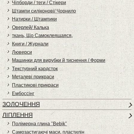
Чіпборди / теги / Стікери
Штампи силіконові/ Чорнило
Натирки / Штампики
Оверлей/ Калька
ткань, Що Самоклеящаяся,
Книги / Журнали
Люверси
Машинки для вирубки й тиснення / Форми
Текстурний кардсток
Металеві прикраси
Пластикові прикраси
Ембоссінг
ЗОЛОЧЕННЯ
ЛІПЛЕННЯ
Полімерна глина "Bebik"
Самозастигаючі маси, пластилін