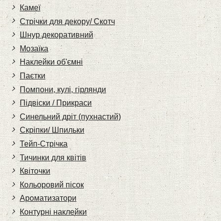
Камеї
Стрічки для декору/ Скотч
Шнур декоративний
Мозаїка
Наклейки об'ємні
Паєтки
Помпони, кулі, гірлянди
Підвіски / Прикраси
Синельний дріт (пухнастий)
Скріпки/ Шпильки
Тейп-Стрічка
Тичинки для квітів
Квіточки
Кольоровий пісок
Ароматизатори
Контурні наклейки