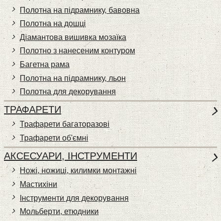
Полотна на підрамнику, бавовна
Полотна на дошці
Діамантова вишивка мозаїка
Полотно з нанесеним контуром
Багетна рама
Полотна на підрамнику, льон
Полотна для декорування
ТРАФАРЕТИ
Трафарети багаторазові
Трафарети об'ємні
АКСЕСУАРИ, ІНСТРУМЕНТИ
Ножі, ножиці, килимки монтажні
Мастихіни
Інструменти для декорування
Мольберти, етюдники