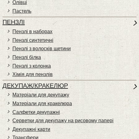
Олівці
Пастель
ПЕНЗЛІ
Пензлі в наборах
Пензлі синтетичні
Пензлі з волосків щетини
Пензлі білка
Пензлі з колонка
Хімія для пензлів
ДЕКУПАЖ/КРАКЕЛЮР
Матеріали для декупажу
Матеріали для кракелюра
Cалфетки декупажні
Серветки для декупажу на рисовому папері
Декупажні карти
Трансфери