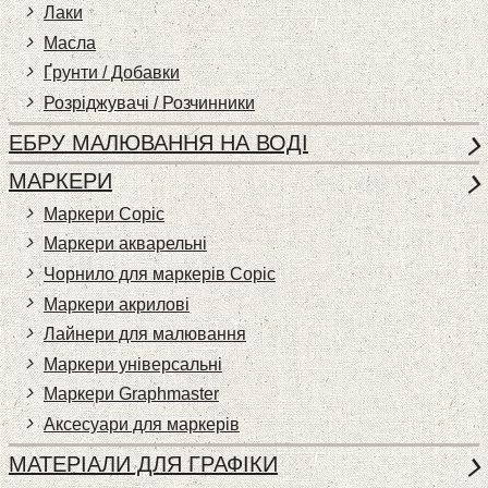
Лаки
Масла
Ґрунти / Добавки
Розріджувачі / Розчинники
ЕБРУ МАЛЮВАННЯ НА ВОДІ
МАРКЕРИ
Маркери Copic
Маркери акварельні
Чорнило для маркерів Copic
Маркери акрилові
Лайнери для малювання
Маркери універсальні
Маркери Graphmaster
Аксесуари для маркерів
МАТЕРІАЛИ ДЛЯ ГРАФІКИ