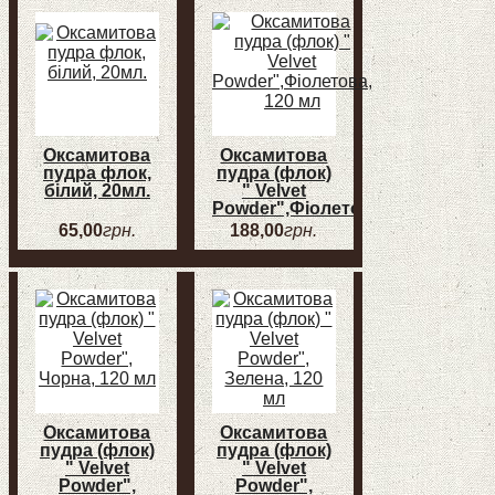
мл, (Graphite)
мл, (Black)
Графит
Чорний
Оксамитова
Оксамитова
пудра флок,
пудра (флок)
білий, 20мл.
" Velvet
Powder",Фіолетова,
120 мл
65
,
00
грн.
188
,
00
грн.
Оксамитова
Оксамитова
пудра (флок)
пудра (флок)
" Velvet
" Velvet
Powder",
Powder",