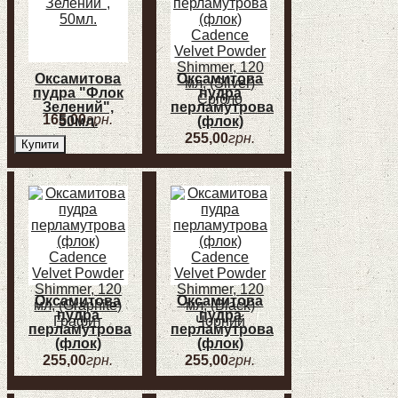
Оксамитова
Оксамитова
пудра "Флок
пудра
Зелений",
перламутрова
165
,
00
грн.
50мл.
(флок)
Cadence
255
,
00
грн.
Купити
Velvet Powder
Shimmer, 120
мл, (Silver)
Срібло
Оксамитова
Оксамитова
пудра
пудра
перламутрова
перламутрова
(флок)
(флок)
Cadence
Cadence
255
,
00
грн.
255
,
00
грн.
Velvet Powder
Velvet Powder
Shimmer, 120
Shimmer, 120