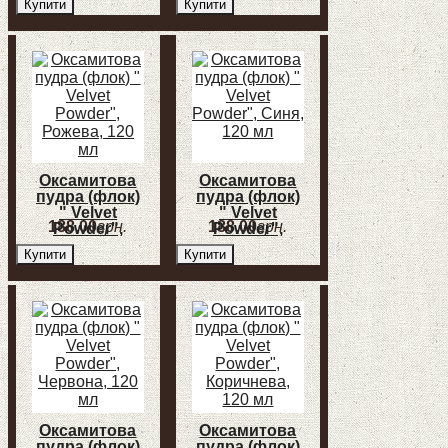
Купити
Купити
120 мл
мл
Оксамитова
Оксамитова
пудра (флок)
пудра (флок)
" Velvet
" Velvet
188
,
00
грн.
188
,
00
грн.
Powder",
Powder",
Рожева, 120
Синя, 120 мл
Купити
Купити
мл
Оксамитова
Оксамитова
пудра (флок)
пудра (флок)