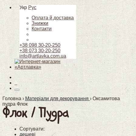
Укр
Рус
Оплата й доставка
Знижки
Контакти
+38 098 30-20-250
+38 073 30-20-250
info@artlavka.com.ua
0
Головна ›
Матеріали для декорування
›
Оксамитова
пудра Флок
Флок / Пудра
Сортувати:
дешеві