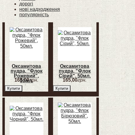
дорогі
нові надходження
популярність
Оксамитова
Оксамитова
пудра, "Флок
пудра, "Флок
Рожевий",
Сірий", 50мл.
165
,
00
грн.
165
,
00
грн.
50мл.
Купити
Купити