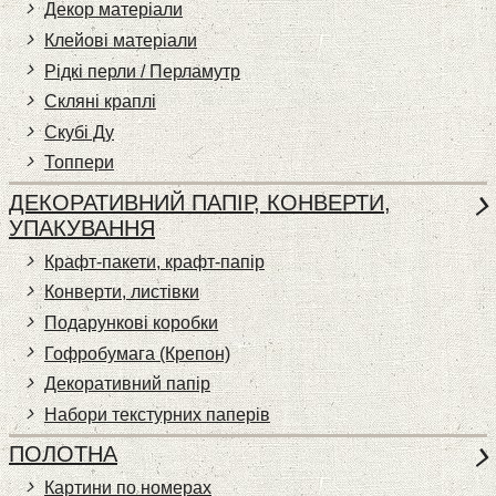
Декор матеріали
Клейові матеріали
Рідкі перли / Перламутр
Скляні краплі
Скубі Ду
Топпери
ДЕКОРАТИВНИЙ ПАПІР, КОНВЕРТИ,
УПАКУВАННЯ
Крафт-пакети, крафт-папір
Конверти, листівки
Подарункові коробки
Гофробумага (Крепон)
Декоративний папір
Набори текстурних паперів
ПОЛОТНА
Картини по номерах