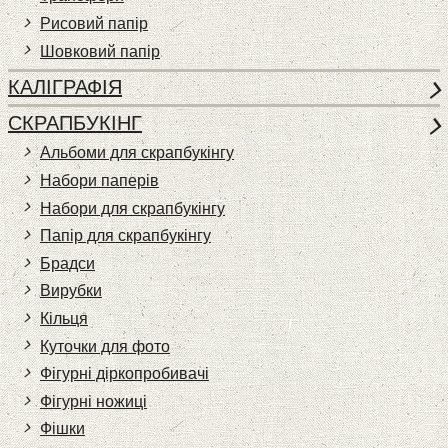
Рисовий папір
Шовковий папір
КАЛІГРАФІЯ
СКРАПБУКІНГ
Альбоми для скрапбукінгу
Набори паперів
Набори для скрапбукінгу
Папір для скрапбукінгу
Брадси
Вирубки
Кільця
Куточки для фото
Фігурні діркопробивачі
Фігурні ножиці
Фішки