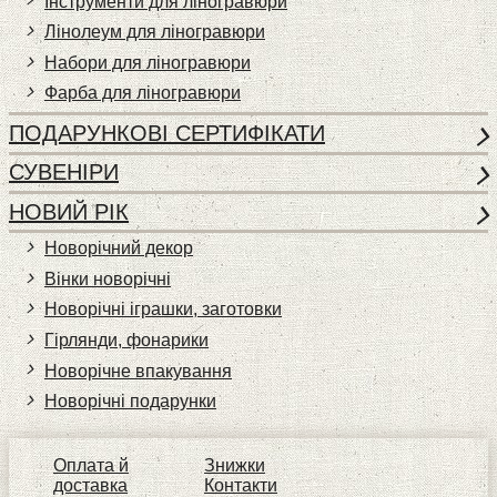
Інструменти для ліногравюри
Лінолеум для ліногравюри
Набори для ліногравюри
Фарба для ліногравюри
ПОДАРУНКОВІ СЕРТИФІКАТИ
СУВЕНІРИ
НОВИЙ РІК
Новорічний декор
Вінки новорічні
Новорічні іграшки, заготовки
Гірлянди, фонарики
Новорічне впакування
Новорічні подарунки
Оплата й
Знижки
доставка
Контакти