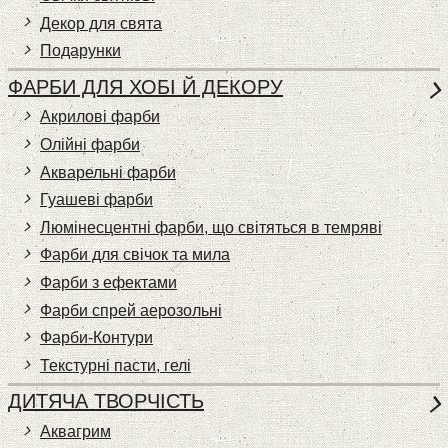
Декор для свята
Подарунки
ФАРБИ ДЛЯ ХОБІ Й ДЕКОРУ
Акрилові фарби
Олійні фарби
Акварельні фарби
Гуашеві фарби
Люмінесцентні фарби, що світяться в темряві
Фарби для свічок та мила
Фарби з ефектами
Фарби спрей аерозольні
Фарби-Контури
Текстурні пасти, гелі
ДИТЯЧА ТВОРЧІСТЬ
Аквагрим