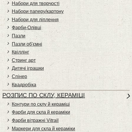
Набори для творчості
Набори паперу/картону
Набори для ліплення
Фарби-Олівці
Пазли
Пазли об'ємні
Квіллінг
Стринг арт
Дитячі іграшки
Спінер
Квадробіка
РОЗПИС ПО СКЛУ, КЕРАМІЦІ
Контури по склу й кераміці
Фарби для скла й кераміки
Фарби вітражні Vitrail
Маркери для скла й кераміки