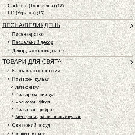
Cadence (Туреччина)
(18)
FD (Україна)
(15)
ВЕСНА/ВЕЛИКДЕНЬ
Писанкарство
Пасхальний декор
Декор, заготовки, папір
ТОВАРИ ДЛЯ СВЯТА
Карнавальні костюми
Повітряні кульки
Латексні кулі
Фольгірованние кулі
Фольговані фігури
Фольговані цифри
Аксесуари для повітряних кульок
Святковий посуд
Свічки святкові