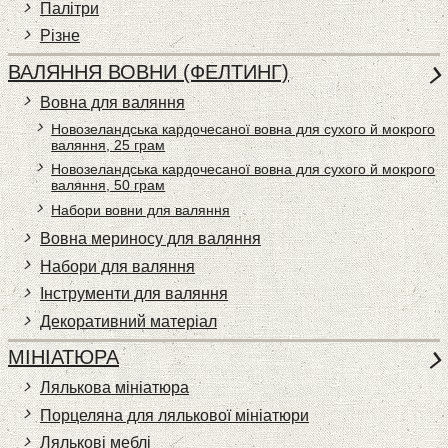
Палітри
Різне
ВАЛЯННЯ ВОВНИ (ФЕЛТИНГ)
Вовна для валяння
Новозеландська кардочесаної вовна для сухого й мокрого
валяння, 25 грам
Новозеландська кардочесаної вовна для сухого й мокрого
валяння, 50 грам
Набори вовни для валяння
Вовна мериносу для валяння
Набори для валяння
Інструменти для валяння
Декоративний матеріал
МІНІАТЮРА
Лялькова мініатюра
Порцеляна для лялькової мініатюри
Лялькові меблі