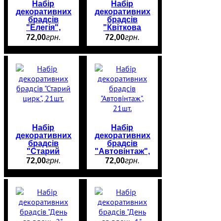
Набір
Набір
декоративних
декоративних
брадсів
брадсів
"Елегія",
"Квіткова
21шт.
вишивка",
72
,
00
грн.
72
,
00
грн.
21шт.
Набір
Набір
декоративних
декоративних
брадсів
брадсів
"Старий
"Автовінтаж",
цирк", 21шт.
21шт.
72
,
00
грн.
72
,
00
грн.