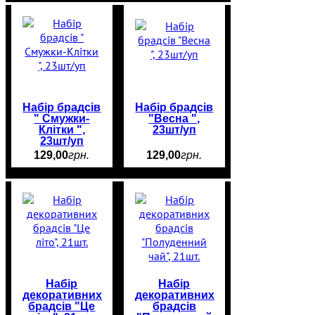
Набір брадсів
Набір брадсів
" Смужки-
"Весна ",
Клітки ",
23шт/уп
23шт/уп
129
,
00
грн.
129
,
00
грн.
Набір
Набір
декоративних
декоративних
брадсів "Це
брадсів