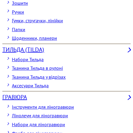
Зошити
Ручки
Гумки, стругачки, лінійки
Папки
Щоденники, планери
ТИЛЬДА (TILDA)
Набори Тильда
Тканина Тильда в рулоні
Тканина Тильда у відрізах
Аксесуари Тильда
ГРАВЮРА
Інструменти для ліногравюри
Лінолеум для ліногравюри
Набори для ліногравюри