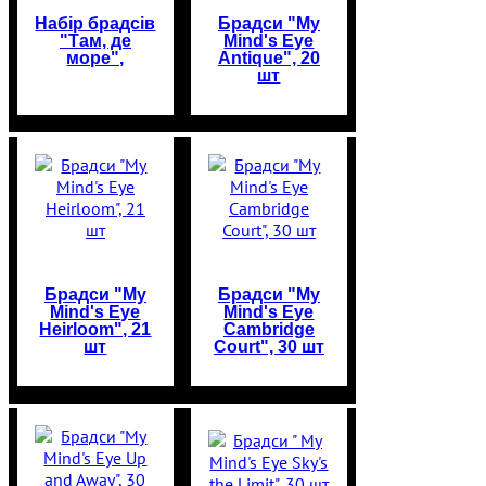
Набір брадсів
Брадси "My
"Там, де
Mind's Eye
море",
Antique", 20
шт
Брадси "My
Брадси "My
Mind's Eye
Mind's Eye
Heirloom", 21
Cambridge
шт
Court", 30 шт