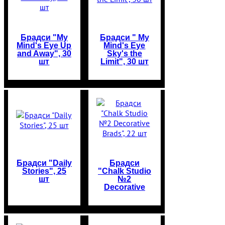
Брадси "My
Брадси " My
Mind's Eye Up
Mind's Eye
and Away", 30
Sky's the
шт
Limit", 30 шт
Брадси "Daily
Брадси
Stories", 25
"Chalk Studio
шт
№2
Decorative
Brads", 22 шт