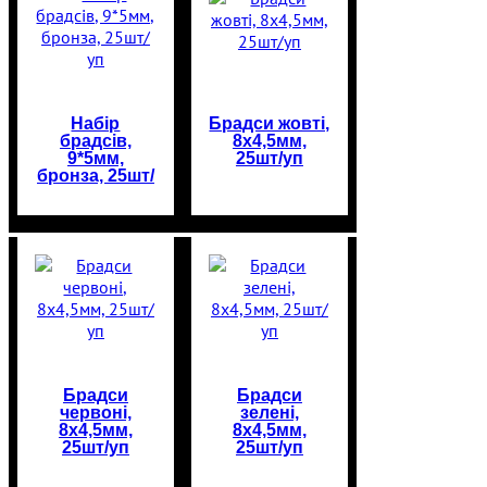
Набір
Брадси жовті,
брадсів,
8х4,5мм,
9*5мм,
25шт/уп
бронза, 25шт/
уп
Брадси
Брадси
червоні,
зелені,
8х4,5мм,
8х4,5мм,
25шт/уп
25шт/уп