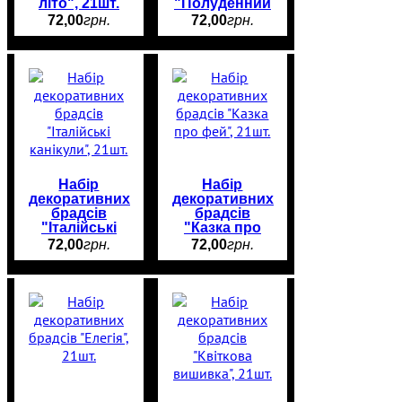
літо", 21шт.
"Полуденний
чай", 21шт.
72
,
00
грн.
72
,
00
грн.
Набір
Набір
декоративних
декоративних
брадсів
брадсів
"Італійські
"Казка про
канікули",
фей", 21шт.
72
,
00
грн.
72
,
00
грн.
21шт.