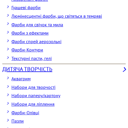
Гуашеві фарби
Люмінесцентні фарби, що світяться в темряві
Фарби для свічок та мила
Фарби з ефектами
Фарби спрей аерозольні
Фарби-Контури
Текстурні пасти, гелі
ДИТЯЧА ТВОРЧІСТЬ
Аквагрим
Набори для творчості
Набори паперу/картону
Набори для ліплення
Фарби-Олівці
Пазли