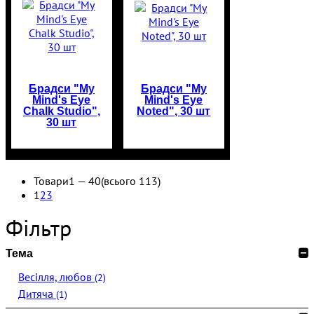
Брадси "My
Брадси "My
Mind's Eye
Mind's Eye
Chalk Studio",
Noted", 30 шт
30 шт
Товари
1 —
40
(всього 113)
1
2
3
Фільтр
Тема
Весілля, любов
(2)
Дитяча
(1)