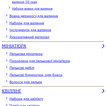
валяння, 50 грам
Набори вовни для валяння
Вовна мериносу для валяння
Набори для валяння
Інструменти для валяння
Декоративний матеріал
МІНІАТЮРА
Лялькова мініатюра
Порцеляна для лялькової мініатюри
Лялькові меблі
Лялькові будиночки, рум-бокси
Волосся для ляльок
КВІЛЛІНГ
Набори для квілінгу
Папір для квілінгу