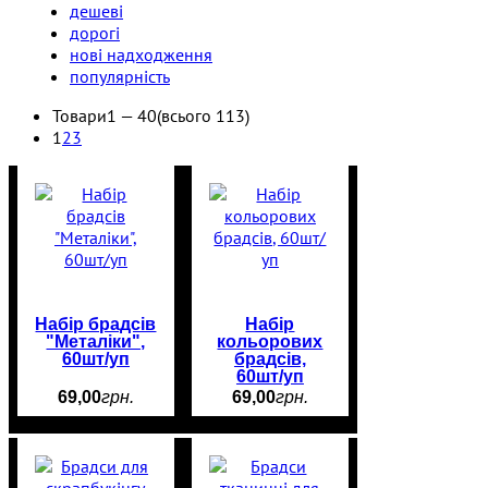
дешеві
дорогі
нові надходження
популярність
Товари
1 —
40
(всього 113)
1
2
3
Набір брадсів
Набір
"Металіки",
кольорових
60шт/уп
брадсів,
60шт/уп
69
,
00
грн.
69
,
00
грн.