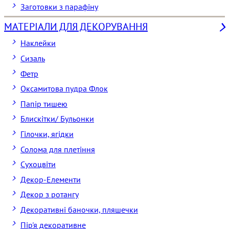
Заготовки з парафіну
МАТЕРІАЛИ ДЛЯ ДЕКОРУВАННЯ
Наклейки
Сизаль
Фетр
Оксамитова пудра Флок
Папір тишею
Блискітки/ Бульонки
Гілочки, ягідки
Солома для плетіння
Cухоцвіти
Декор-Елементи
Декор з ротангу
Декоративні баночки, пляшечки
Пір'я декоративне