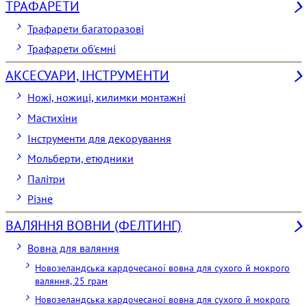
ТРАФАРЕТИ
Трафарети багаторазові
Трафарети об'ємні
АКСЕСУАРИ, ІНСТРУМЕНТИ
Ножі, ножиці, килимки монтажні
Мастихіни
Інструменти для декорування
Мольберти, етюдники
Палітри
Різне
ВАЛЯННЯ ВОВНИ (ФЕЛТИНГ)
Вовна для валяння
Новозеландська кардочесаної вовна для сухого й мокрого
валяння, 25 грам
Новозеландська кардочесаної вовна для сухого й мокрого