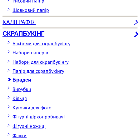
Рисовий папір
Шовковий папір
КАЛІГРАФІЯ
СКРАПБУКІНГ
Альбоми для скрапбукінгу
Набори паперів
Набори для скрапбукінгу
Папір для скрапбукінгу
Брадси
Вирубки
Кільця
Куточки для фото
Фігурні діркопробивачі
Фігурні ножиці
Фішки