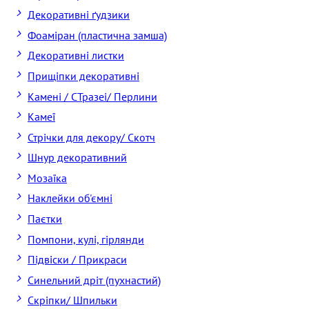
Декоративні ґудзики
Фоаміран (пластична замша)
Декоративні листки
Прищіпки декоративні
Камені / CТразеі/ Перлини
Камеї
Стрічки для декору/ Скотч
Шнур декоративний
Мозаїка
Наклейки об'ємні
Паєтки
Помпони, кулі, гірлянди
Підвіски / Прикраси
Синельний дріт (пухнастий)
Скріпки/ Шпильки