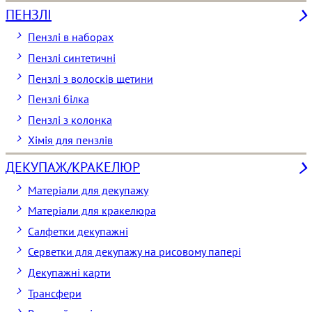
ПЕНЗЛІ
Пензлі в наборах
Пензлі синтетичні
Пензлі з волосків щетини
Пензлі білка
Пензлі з колонка
Хімія для пензлів
ДЕКУПАЖ/КРАКЕЛЮР
Матеріали для декупажу
Матеріали для кракелюра
Cалфетки декупажні
Серветки для декупажу на рисовому папері
Декупажні карти
Трансфери