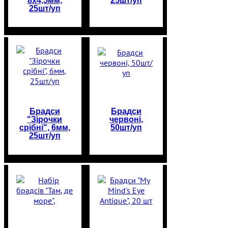
8х4,5мм,
25шт/уп
25шт/уп
Брадси
Брадси
"Зірочки
червоні,
срібні", 6мм,
50шт/уп
25шт/уп