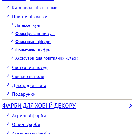
Карнавальні костюми
Повітряні кульки
Латексні кулі
Фольгірованние кулі
Фольговані фігури
Фольговані цифри
Аксесуари для повітряних кульок
Святковий посуд
Свічки святкові
Декор для свята
Подарунки
ФАРБИ ДЛЯ ХОБІ Й ДЕКОРУ
Акрилові фарби
Олійні фарби
Акварельні фарби