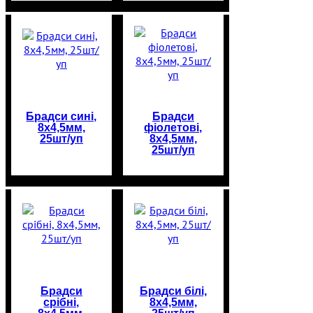
Брадси сині,
Брадси
8х4,5мм,
фіолетові,
25шт/уп
8х4,5мм,
25шт/уп
Брадси
Брадси білі,
срібні,
8х4,5мм,