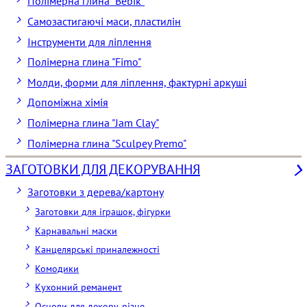
Полімерна глина "Bebik"
Самозастигаючі маси, пластилін
Інструменти для ліплення
Полімерна глина "Fimo"
Молди, форми для ліплення, фактурні аркуші
Допоміжна хімія
Полімерна глина "Jam Clay"
Полімерна глина "Sculpey Premo"
ЗАГОТОВКИ ДЛЯ ДЕКОРУВАННЯ
Заготовки з дерева/картону
Заготовки для іграшок, фігурки
Карнавальні маски
Канцелярські приналежності
Комодики
Кухонний реманент
Основи для декору, різне