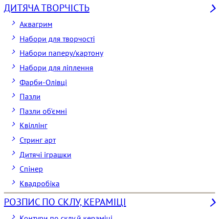
ДИТЯЧА ТВОРЧІСТЬ
Аквагрим
Набори для творчості
Набори паперу/картону
Набори для ліплення
Фарби-Олівці
Пазли
Пазли об'ємні
Квіллінг
Стринг арт
Дитячі іграшки
Спінер
Квадробіка
РОЗПИС ПО СКЛУ, КЕРАМІЦІ
Контури по склу й кераміці