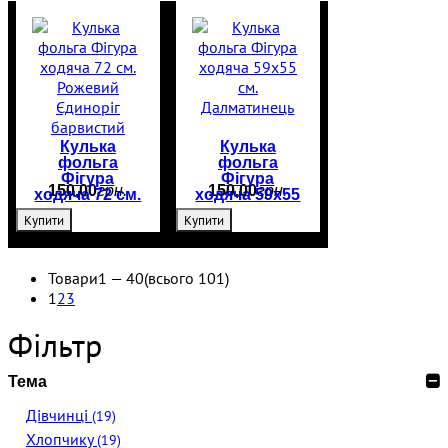
Кулька
Кулька
фольга
фольга
Фігура
Фігура
150
,
00
грн.
150
,
00
грн.
ходяча 72 см.
ходяча 59х55
Рожевий
см.
Купити
Купити
Єдиноріг
Далматинець
барвистий
Товари
1 —
40
(всього 101)
1
2
3
Фільтр
Тема
Дівчинці
(19)
Хлопчику
(19)