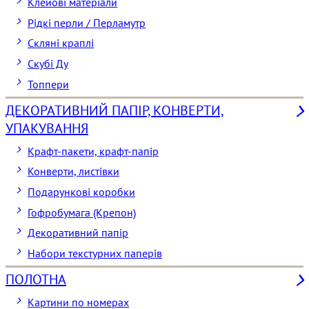
Клейові матеріали
Рідкі перли / Перламутр
Скляні краплі
Скубі Ду
Топпери
ДЕКОРАТИВНИЙ ПАПІР, КОНВЕРТИ,
УПАКУВАННЯ
Крафт-пакети, крафт-папір
Конверти, листівки
Подарункові коробки
Гофробумага (Крепон)
Декоративний папір
Набори текстурних паперів
ПОЛОТНА
Картини по номерах