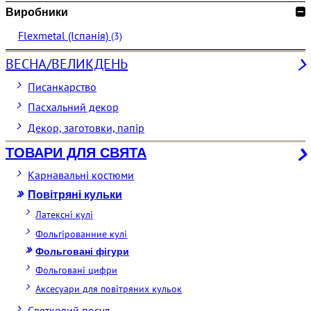
Виробники
Flexmetal (Іспанія)
(3)
ВЕСНА/ВЕЛИКДЕНЬ
Писанкарство
Пасхальний декор
Декор, заготовки, папір
ТОВАРИ ДЛЯ СВЯТА
Карнавальні костюми
Повітряні кульки
Латексні кулі
Фольгірованние кулі
Фольговані фігури
Фольговані цифри
Аксесуари для повітряних кульок
Святковий посуд