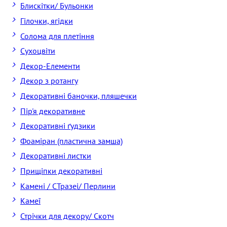
Блискітки/ Бульонки
Гілочки, ягідки
Солома для плетіння
Cухоцвіти
Декор-Елементи
Декор з ротангу
Декоративні баночки, пляшечки
Пір'я декоративне
Декоративні ґудзики
Фоаміран (пластична замша)
Декоративні листки
Прищіпки декоративні
Камені / CТразеі/ Перлини
Камеї
Стрічки для декору/ Скотч