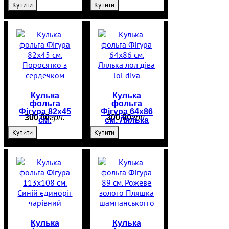
Купити
Купити
єдиноріг
Кулька
Кулька
фольга
фольга
Фігура 82х45
Фігура 64х86
300
,
00
грн.
300
,
00
грн.
см.
см. Лялька
Поросятко з
лол діва lol
Купити
Купити
сердечком
diva
Кулька
Кулька