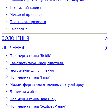
Машинки для вирубки й тиснення / Форми
Текстурний кардсток
Металеві прикраси
Пластикові прикраси
Ембоссінг
ЗОЛОЧЕННЯ
ЛІПЛЕННЯ
Полімерна глина "Bebik"
Самозастигаючі маси, пластилін
Інструменти для ліплення
Полімерна глина "Fimo"
Молди, форми для ліплення, фактурні аркуші
Допоміжна хімія
Полімерна глина "Jam Clay"
Полімерна глина "Sculpey Premo"