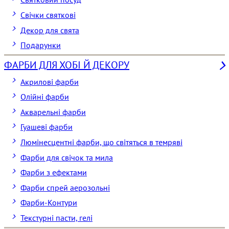
Свічки святкові
Декор для свята
Подарунки
ФАРБИ ДЛЯ ХОБІ Й ДЕКОРУ
Акрилові фарби
Олійні фарби
Акварельні фарби
Гуашеві фарби
Люмінесцентні фарби, що світяться в темряві
Фарби для свічок та мила
Фарби з ефектами
Фарби спрей аерозольні
Фарби-Контури
Текстурні пасти, гелі