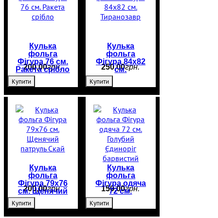
Кулька
Кулька
фольга
фольга
Фігура 76 см.
Фігура 84х82
200
,
00
грн.
250
,
00
грн.
Ракета срібло
см.
Тиранозавр
Купити
Купити
Кулька
Кулька
фольга
фольга
Фігура 79х76
Фігура одяча
200
,
00
грн.
150
,
00
грн.
см. Щенячий
72 см.
патруль Скай
Голубий
Купити
Купити
Єдиноріг
барвистий