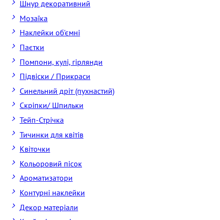
Шнур декоративний
Мозаїка
Наклейки об'ємні
Паєтки
Помпони, кулі, гірлянди
Підвіски / Прикраси
Синельний дріт (пухнастий)
Скріпки/ Шпильки
Тейп-Стрічка
Тичинки для квітів
Квіточки
Кольоровий пісок
Ароматизатори
Контурні наклейки
Декор матеріали