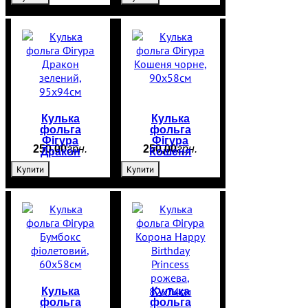
куля з
65*90см
дівчинкою
Кулька
Кулька
фольга
фольга
Фігура
Фігура
250
,
00
грн.
250
,
00
грн.
Дракон
Кошеня
зелений,
чорне,
Купити
Купити
95х94см
90х58см
Кулька
Кулька
фольга
фольга