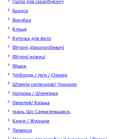
Папір для скрапбукінгу
Брадси
Вирубки
Кільця
Куточки для фото
Фігурні діркопробивачі
Фігурні ножиці
Фішки
Чіпборди / теги / Стікери
Штампи силіконові/ Чорнило
Натирки / Штампики
Оверлей/ Калька
ткань, Що Самоклеящаяся,
Книги / Журнали
Люверси