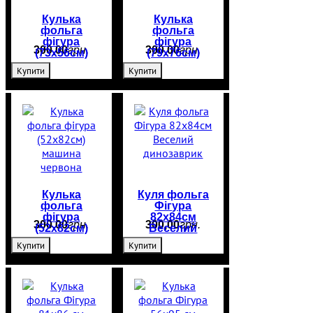
Кулька
Кулька
фольга
фольга
фігура
фігура
300
,
00
грн.
300
,
00
грн.
(73х56см)
(79х76см)
Авокадо
Цуценя в
Купити
Купити
рожевому
Кулька
Куля фольга
фольга
Фігура
фігура
82х84см
300
,
00
грн.
300
,
00
грн.
(52х82см)
Веселий
машина
динозаврик
Купити
Купити
червона