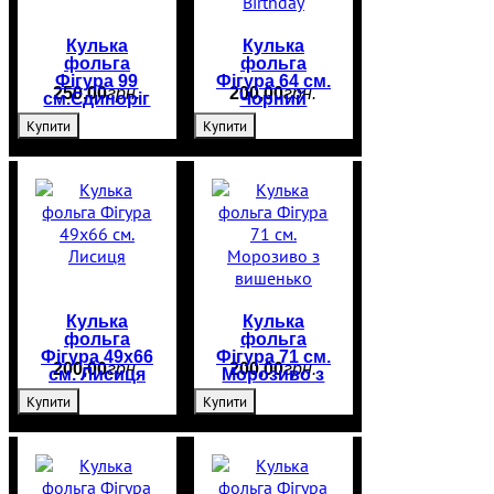
Кулька
Кулька
фольга
фольга
Фігура 99
Фігура 64 см.
250
,
00
грн.
200
,
00
грн.
см.Єдиноріг
Чорний
голографік
Геймпад Epic
Купити
Купити
Birthday
Кулька
Кулька
фольга
фольга
Фігура 49х66
Фігура 71 см.
200
,
00
грн.
200
,
00
грн.
см. Лисиця
Морозиво з
вишенько
Купити
Купити