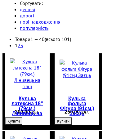
Сортувати:
дешеві
дорогі
нові надходження
популярність
Товари
1 —
40
(всього 101)
1
2
3
Кулька
Кулька
латексна 18"
фольга
(79см.)
Фігура (91см.)
200
,
00
грн.
250
,
00
грн.
Лінивець на
Заєць
гілці
Купити
Купити