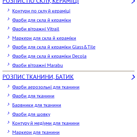
РОЗПИС ПО СКЛУ, КЕРАМІЦІ
Контури по склу й кераміці
Фарби для скла й кераміки
Фарби вітражні Vitrail
Маркери для скла й кераміки
Фарби для скла й кераміки Glass&Tile
Фарби для скла й кераміки Decola
Фарби вітражні Marabu
РОЗПИС ТКАНИНИ, БАТИК
Фарби аерозольні для тканини
Фарби для тканини
Барвники для тканини
Фарби для шовку
Контуру й медіуми для тканини
Маркери для тканини