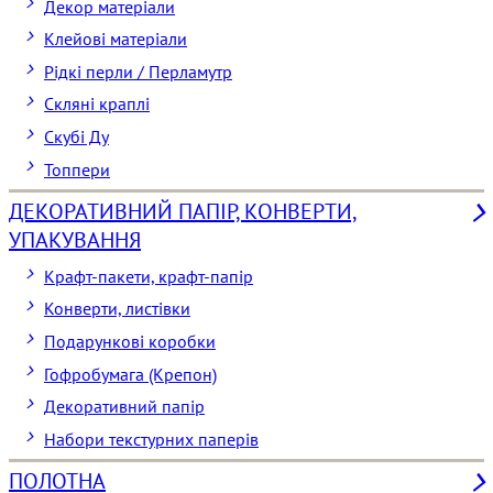
Декор матеріали
Клейові матеріали
Рідкі перли / Перламутр
Скляні краплі
Скубі Ду
Топпери
ДЕКОРАТИВНИЙ ПАПІР, КОНВЕРТИ,
УПАКУВАННЯ
Крафт-пакети, крафт-папір
Конверти, листівки
Подарункові коробки
Гофробумага (Крепон)
Декоративний папір
Набори текстурних паперів
ПОЛОТНА