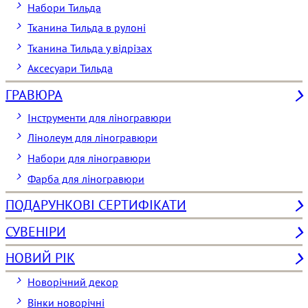
Набори Тильда
Тканина Тильда в рулоні
Тканина Тильда у відрізах
Аксесуари Тильда
ГРАВЮРА
Інструменти для ліногравюри
Лінолеум для ліногравюри
Набори для ліногравюри
Фарба для ліногравюри
ПОДАРУНКОВІ СЕРТИФІКАТИ
СУВЕНІРИ
НОВИЙ РІК
Новорічний декор
Вінки новорічні