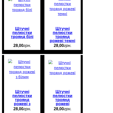
Штучні
Штучні
пелюстки
пелюстки
троянд білі
троянд
рожеві темні
28
,
00
грн.
28
,
00
грн.
Штучні
Штучні
пелюстки
пелюстки
троянд
троянд
рожеві з
рожеві
білим
28
,
00
грн.
28
,
00
грн.