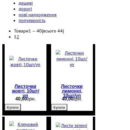
дешеві
дорогі
нові надходження
популярність
Товари
1 —
40
(всього 44)
1
2
Листочки
Листочки
жовті, 10шт/
лимонні,
уп
10шт/уп
40
,
00
грн.
40
,
00
грн.
Купити
Купити