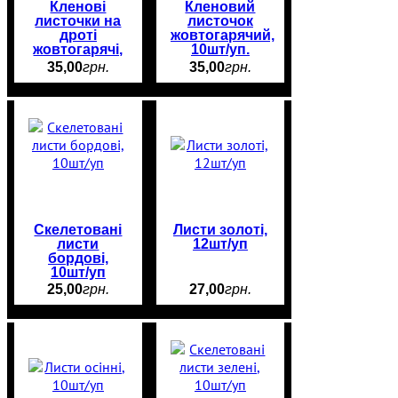
Кленові
Кленовий
листочки на
листочок
дроті
жовтогарячий,
жовтогарячі,
10шт/уп.
12шт/уп.
35
,
00
грн.
35
,
00
грн.
Скелетовані
Листи золоті,
листи
12шт/уп
бордові,
10шт/уп
25
,
00
грн.
27
,
00
грн.