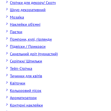
Стрічки для декору/ Скотч
Шнур декоративний
Мозаїка
Наклейки об'ємні
Паєтки
Помпони, кулі, гірлянди
Підвіски / Прикраси
Синельний дріт (пухнастий)
Скріпки/ Шпильки
Тейп-Стрічка
Тичинки для квітів
Квіточки
Кольоровий пісок
Ароматизатори
Контурні наклейки