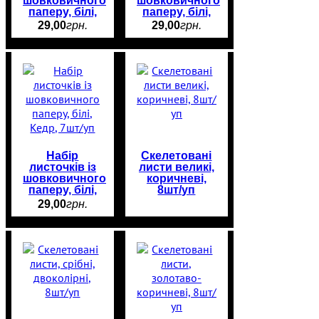
шовковичного
шовковичного
паперу, білі,
паперу, білі,
Роза (дрібні),
Роза, 7шт/уп
29
,
00
грн.
29
,
00
грн.
7шт/уп
Набір
Скелетовані
листочків із
листи великі,
шовковичного
коричневі,
паперу, білі,
8шт/уп
Кедр, 7шт/уп
29
,
00
грн.