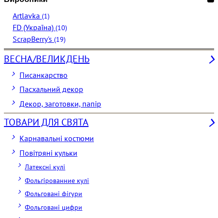
Artlavka
(1)
FD (Україна)
(10)
ScrapBerry's
(19)
ВЕСНА/ВЕЛИКДЕНЬ
Писанкарство
Пасхальний декор
Декор, заготовки, папір
ТОВАРИ ДЛЯ СВЯТА
Карнавальні костюми
Повітряні кульки
Латексні кулі
Фольгірованние кулі
Фольговані фігури
Фольговані цифри