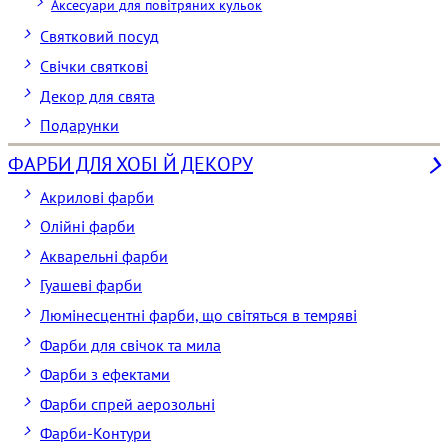
Аксесуари для повітряних кульок
Святковий посуд
Свічки святкові
Декор для свята
Подарунки
ФАРБИ ДЛЯ ХОБІ Й ДЕКОРУ
Акрилові фарби
Олійні фарби
Акварельні фарби
Гуашеві фарби
Люмінесцентні фарби, що світяться в темряві
Фарби для свічок та мила
Фарби з ефектами
Фарби спрей аерозольні
Фарби-Контури