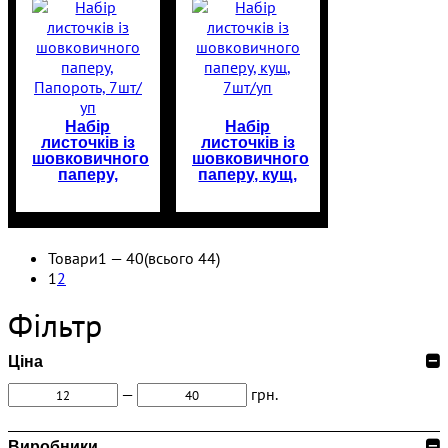
Набір
Набір
листочків із
листочків із
шовковичного
шовковичного
паперу,
паперу, кущ,
Папороть,
7шт/уп
7шт/уп
Товари
1 —
40
(всього 44)
1
2
Фільтр
Ціна
—
грн.
Виробники