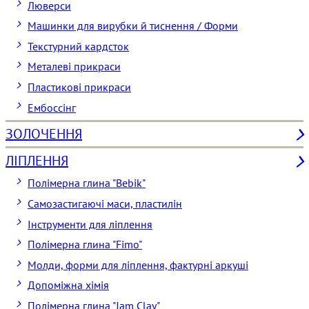
Люверси
Машинки для вирубки й тиснення / Форми
Текстурний кардсток
Металеві прикраси
Пластикові прикраси
Ембоссінг
ЗОЛОЧЕННЯ
ЛІПЛЕННЯ
Полімерна глина "Bebik"
Самозастигаючі маси, пластилін
Інструменти для ліплення
Полімерна глина "Fimo"
Молди, форми для ліплення, фактурні аркуші
Допоміжна хімія
Полімерна глина "Jam Clay"