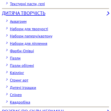
Текстурні пасти, гелі
ДИТЯЧА ТВОРЧІСТЬ
Аквагрим
Набори для творчості
Набори паперу/картону
Набори для ліплення
Фарби-Олівці
Пазли
Пазли об'ємні
Квіллінг
Стринг арт
Дитячі іграшки
Спінер
Квадробіка