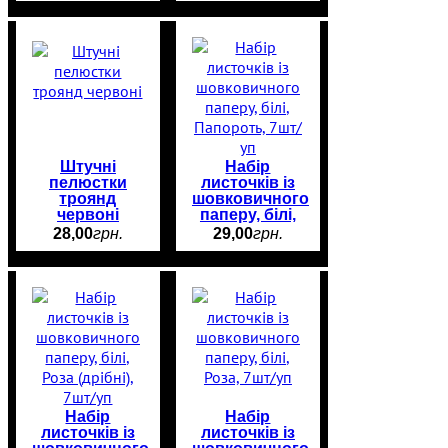
Штучні
Набір
пелюстки
листочків із
троянд
шовковичного
червоні
паперу, білі,
Папороть,
28
,
00
грн.
29
,
00
грн.
7шт/уп
Набір
Набір
листочків із
листочків із