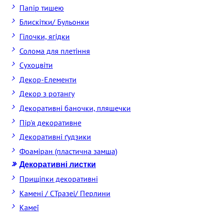
Папір тишею
Блискітки/ Бульонки
Гілочки, ягідки
Солома для плетіння
Cухоцвіти
Декор-Елементи
Декор з ротангу
Декоративні баночки, пляшечки
Пір'я декоративне
Декоративні ґудзики
Фоаміран (пластична замша)
Декоративні листки
Прищіпки декоративні
Камені / CТразеі/ Перлини
Камеї