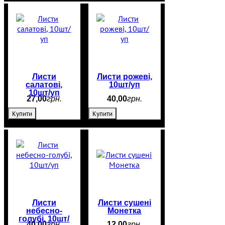
Листи
Листи рожеві,
салатові,
10шт/уп
10шт/уп
27
,
00
грн.
40
,
00
грн.
Купити
Купити
Листи
Листи сушені
небесно-
Монетка
голубі, 10шт/
40
,
00
грн.
12
,
00
грн.