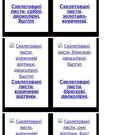
Скелетовані
Скелетовані
листи, срібні,
листи,
двоколірні,
золотаво-
8шт/уп
коричневі,
8шт/уп
Скелетовані
Скелетовані
листи,
листи,
коричневі
бірюзові,
відтінки,
двоколірні,
двоколірні,
8шт/уп
8шт/уп