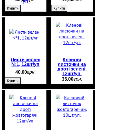
уп
Купити
Купити
Листи зелені
Кленові
№1, 12шт/уп
листочки на
дроті зелені,
40
,
00
грн.
12шт/уп.
35
,
00
грн.
Купити