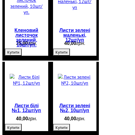
Кленовий
Листи зелені
листочок
маленькі,
зелений,
12шт/уп
35
,
00
грн.
40
,
00
грн.
10шт/уп.
Купити
Купити
Листи білі
Листи зелені
№1, 12шт/уп
№2, 10шт/уп
40
,
00
грн.
40
,
00
грн.
Купити
Купити