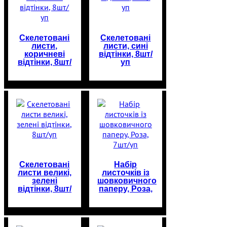
Скелетовані
Скелетовані
листи,
листи, сині
коричневі
відтінки, 8шт/
відтінки, 8шт/
уп
уп
Скелетовані
Набір
листи великі,
листочків із
зелені
шовковичного
відтінки, 8шт/
паперу, Роза,
уп
7шт/уп