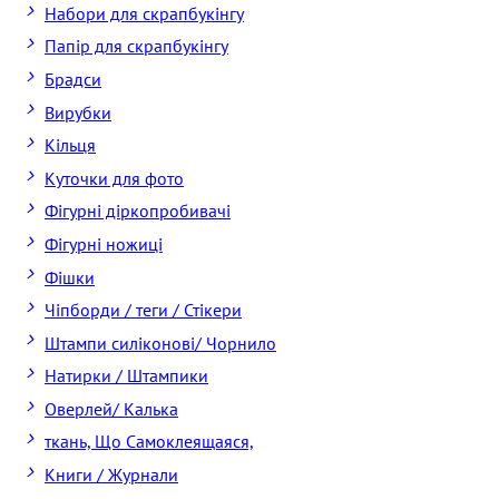
Набори для скрапбукінгу
Папір для скрапбукінгу
Брадси
Вирубки
Кільця
Куточки для фото
Фігурні діркопробивачі
Фігурні ножиці
Фішки
Чіпборди / теги / Стікери
Штампи силіконові/ Чорнило
Натирки / Штампики
Оверлей/ Калька
ткань, Що Самоклеящаяся,
Книги / Журнали