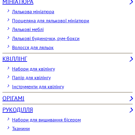
МІНІАТЮРА
Лялькова мініатюра
Порцеляна для лялькової мініатюри
Лялькові меблі
Лялькові будиночки, рум-бокси
Волосся для ляльок
КВІЛЛІНГ
Набори для квілінгу
Папір для квілінгу
Інструменти для квілінгу
ОРІГАМІ
РУКОДІЛЛЯ
Набори для вишивання бісером
Тканини