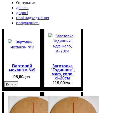
Сортувати:
дешеві
дорогі
нові надходження
популярність
Вартовий
Заготовка
механізм №9
"Годинник",
мдф, коло,
95
,
00
грн.
d=20см
119
,
00
грн.
Купити