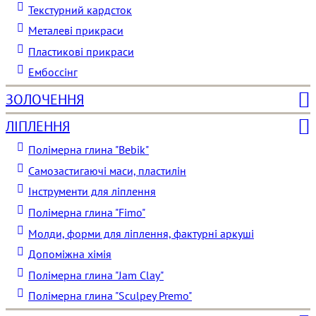
Текстурний кардсток
Металеві прикраси
Пластикові прикраси
Ембоссінг
ЗОЛОЧЕННЯ
ЛІПЛЕННЯ
Полімерна глина "Bebik"
Самозастигаючі маси, пластилін
Інструменти для ліплення
Полімерна глина "Fimo"
Молди, форми для ліплення, фактурні аркуші
Допоміжна хімія
Полімерна глина "Jam Clay"
Полімерна глина "Sculpey Premo"