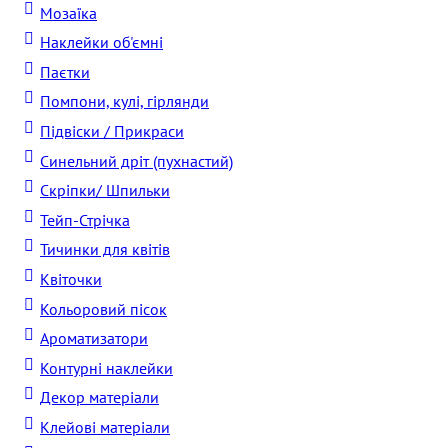
Мозаїка
Наклейки об'ємні
Паєтки
Помпони, кулі, гірлянди
Підвіски / Прикраси
Синельний дріт (пухнастий)
Скріпки/ Шпильки
Тейп-Стрічка
Тичинки для квітів
Квіточки
Кольоровий пісок
Ароматизатори
Контурні наклейки
Декор матеріали
Клейові матеріали