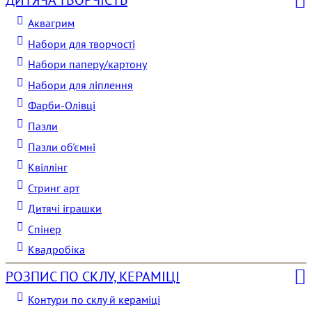
ДИТЯЧА ТВОРЧІСТЬ
Аквагрим
Набори для творчості
Набори паперу/картону
Набори для ліплення
Фарби-Олівці
Пазли
Пазли об'ємні
Квіллінг
Стринг арт
Дитячі іграшки
Спінер
Квадробіка
РОЗПИС ПО СКЛУ, КЕРАМІЦІ
Контури по склу й кераміці