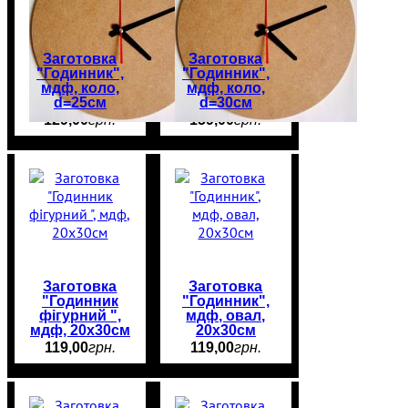
Заготовка
Заготовка
"Годинник",
"Годинник",
мдф, коло,
мдф, коло,
d=25см
d=30см
129
,
00
грн.
159
,
00
грн.
Заготовка
Заготовка
"Годинник
"Годинник",
фігурний ",
мдф, овал,
мдф, 20х30см
20х30см
119
,
00
грн.
119
,
00
грн.