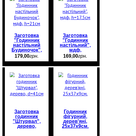
Заготовка
Заготовка
"Годинник
"Годинник
настільний
настільний",
Будиночок",
мдф,
мдф, h=21см
h=17.5см
179
,
00
грн.
169
,
00
грн.
Заготовка
Годинник
годинник
фігурний,
"Штурвал",
дерев'яні,
дерево,
25х37х9см.
d=41см