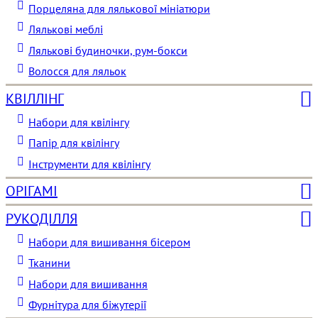
Порцеляна для лялькової мініатюри
Лялькові меблі
Лялькові будиночки, рум-бокси
Волосся для ляльок
КВІЛЛІНГ
Набори для квілінгу
Папір для квілінгу
Інструменти для квілінгу
ОРІГАМІ
РУКОДІЛЛЯ
Набори для вишивання бісером
Тканини
Набори для вишивання
Фурнітура для біжутерії