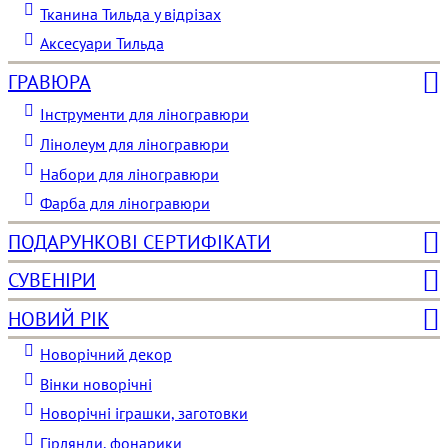
Тканина Тильда у відрізах
Аксесуари Тильда
ГРАВЮРА
Інструменти для ліногравюри
Лінолеум для ліногравюри
Набори для ліногравюри
Фарба для ліногравюри
ПОДАРУНКОВІ СЕРТИФІКАТИ
СУВЕНІРИ
НОВИЙ РІК
Новорічний декор
Вінки новорічні
Новорічні іграшки, заготовки
Гірлянди, фонарики