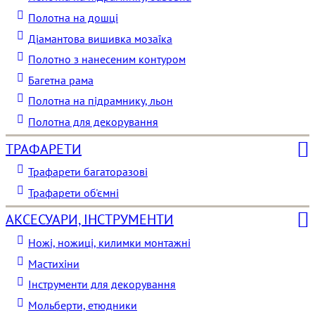
Полотна на дошці
Діамантова вишивка мозаїка
Полотно з нанесеним контуром
Багетна рама
Полотна на підрамнику, льон
Полотна для декорування
ТРАФАРЕТИ
Трафарети багаторазові
Трафарети об'ємні
АКСЕСУАРИ, ІНСТРУМЕНТИ
Ножі, ножиці, килимки монтажні
Мастихіни
Інструменти для декорування
Мольберти, етюдники