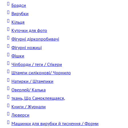
Брадси
Вирубки
Кільця
Куточки для фото
Фігурні діркопробивачі
Фігурні ножиці
Фішки
Чіпборди / теги / Стікери
Штампи силіконові/ Чорнило
Натирки / Штампики
Оверлей/ Калька
ткань, Що Самоклеящаяся,
Книги / Журнали
Люверси
Машинки для вирубки й тиснення / Форми