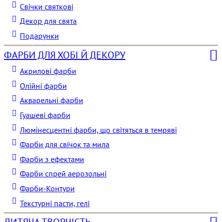
Свічки святкові
Декор для свята
Подарунки
ФАРБИ ДЛЯ ХОБІ Й ДЕКОРУ
Акрилові фарби
Олійні фарби
Акварельні фарби
Гуашеві фарби
Люмінесцентні фарби, що світяться в темряві
Фарби для свічок та мила
Фарби з ефектами
Фарби спрей аерозольні
Фарби-Контури
Текстурні пасти, гелі