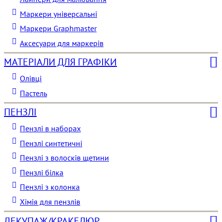
Маркери універсальні
Маркери Graphmaster
Аксесуари для маркерів
МАТЕРІАЛИ ДЛЯ ГРАФІКИ
Олівці
Пастель
ПЕНЗЛІ
Пензлі в наборах
Пензлі синтетичні
Пензлі з волосків щетини
Пензлі білка
Пензлі з колонка
Хімія для пензлів
ДЕКУПАЖ/КРАКЕЛЮР