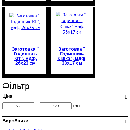
Заготовка "
Заготовка "
Годинник-
Годинник-
Кіт", мдф,
Кішка", мдф,
26х23 см
33х17 см
Фільтр
Ціна
—
грн.
Виробники