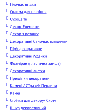
Гілочки, ягідки
Солома для плетіння
Cухоцвіти
Декор-Елементи
Декор з ротангу
Декоративні баночки, пляшечки
Пір'я декоративне
Декоративні ґудзики
Фоаміран (пластична замша)
Декоративні листки
Прищіпки декоративні
Камені / CТразеі/ Перлини
Камеї
Стрічки для декору/ Скотч
Шнур декоративний