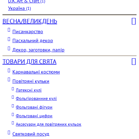
D.K. Art & Craft
(1)
Україна
(1)
ВЕСНА/ВЕЛИКДЕНЬ
Писанкарство
Пасхальний декор
Декор, заготовки, папір
ТОВАРИ ДЛЯ СВЯТА
Карнавальні костюми
Повітряні кульки
Латексні кулі
Фольгірованние кулі
Фольговані фігури
Фольговані цифри
Аксесуари для повітряних кульок
Святковий посуд