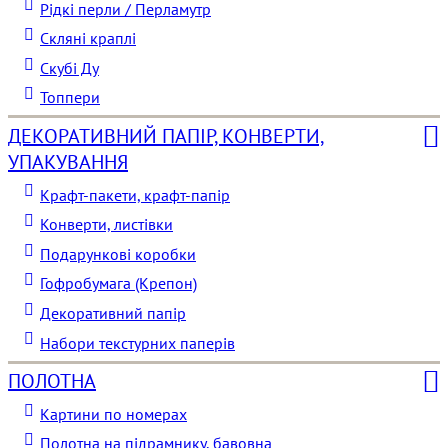
Рідкі перли / Перламутр
Скляні краплі
Скубі Ду
Топпери
ДЕКОРАТИВНИЙ ПАПІР, КОНВЕРТИ,
УПАКУВАННЯ
Крафт-пакети, крафт-папір
Конверти, листівки
Подарункові коробки
Гофробумага (Крепон)
Декоративний папір
Набори текстурних паперів
ПОЛОТНА
Картини по номерах
Полотна на підрамнику, бавовна