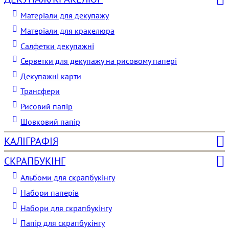
Матеріали для декупажу
Матеріали для кракелюра
Cалфетки декупажні
Серветки для декупажу на рисовому папері
Декупажні карти
Трансфери
Рисовий папір
Шовковий папір
КАЛІГРАФІЯ
СКРАПБУКІНГ
Альбоми для скрапбукінгу
Набори паперів
Набори для скрапбукінгу
Папір для скрапбукінгу