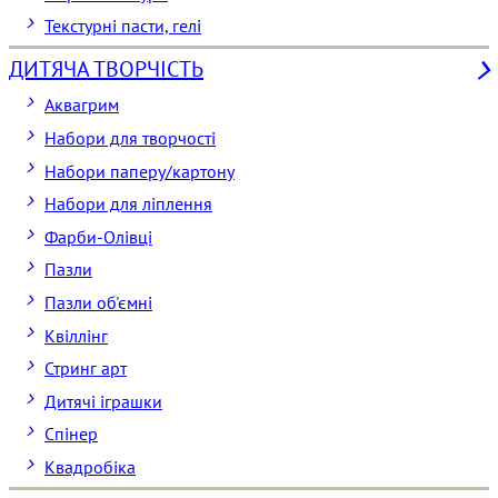
Текстурні пасти, гелі
ДИТЯЧА ТВОРЧІСТЬ
Аквагрим
Набори для творчості
Набори паперу/картону
Набори для ліплення
Фарби-Олівці
Пазли
Пазли об'ємні
Квіллінг
Стринг арт
Дитячі іграшки
Спінер
Квадробіка