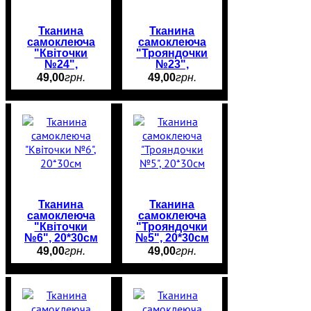
Тканина
Тканина
самоклеюча
самоклеюча
"Квіточки
"Трояндочки
№24",
№23",
20*30см
20*30см
49
,
00
грн.
49
,
00
грн.
Тканина
Тканина
самоклеюча
самоклеюча
"Квіточки
"Трояндочки
№6", 20*30см
№5", 20*30см
49
,
00
грн.
49
,
00
грн.