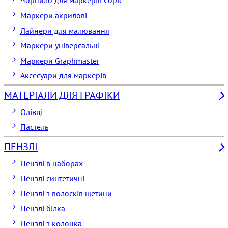
Чорнило для маркерів Copic
Маркери акрилові
Лайнери для малювання
Маркери універсальні
Маркери Graphmaster
Аксесуари для маркерів
МАТЕРІАЛИ ДЛЯ ГРАФІКИ
Олівці
Пастель
ПЕНЗЛІ
Пензлі в наборах
Пензлі синтетичні
Пензлі з волосків щетини
Пензлі білка
Пензлі з колонка