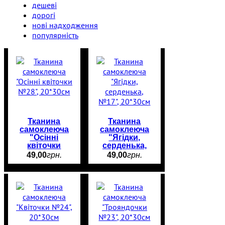
дешеві
дорогі
нові надходження
популярність
Тканина
Тканина
самоклеюча
самоклеюча
"Осінні
"Ягідки,
квіточки
серденька,
№28",
№17",
49
,
00
грн.
49
,
00
грн.
20*30см
20*30см