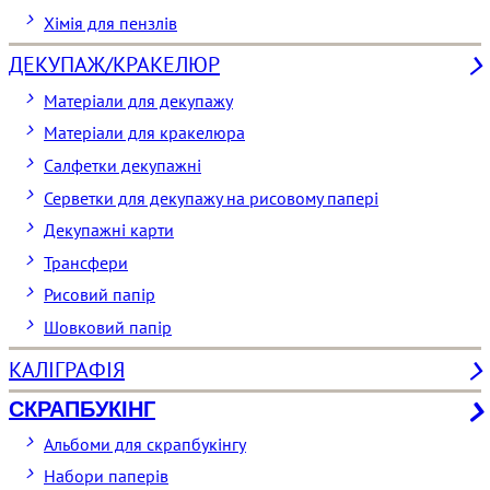
Хімія для пензлів
ДЕКУПАЖ/КРАКЕЛЮР
Матеріали для декупажу
Матеріали для кракелюра
Cалфетки декупажні
Серветки для декупажу на рисовому папері
Декупажні карти
Трансфери
Рисовий папір
Шовковий папір
КАЛІГРАФІЯ
СКРАПБУКІНГ
Альбоми для скрапбукінгу
Набори паперів