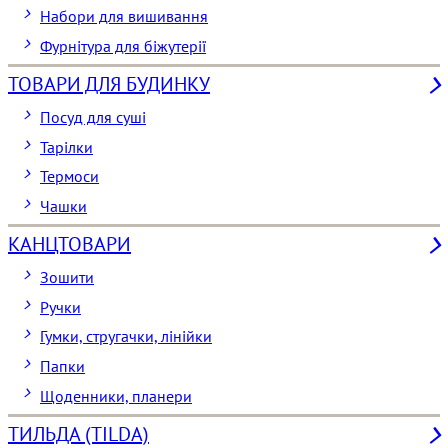
Набори для вишивання
Фурнітура для біжутерії
ТОВАРИ ДЛЯ БУДИНКУ
Посуд для суші
Тарілки
Термоси
Чашки
КАНЦТОВАРИ
Зошити
Ручки
Гумки, стругачки, лінійки
Папки
Щоденники, планери
ТИЛЬДА (TILDA)