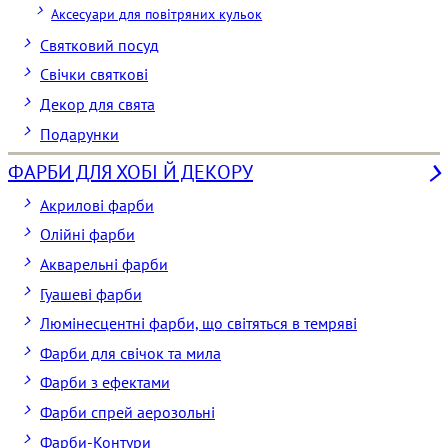
Аксесуари для повітряних кульок
Святковий посуд
Свічки святкові
Декор для свята
Подарунки
ФАРБИ ДЛЯ ХОБІ Й ДЕКОРУ
Акрилові фарби
Олійні фарби
Акварельні фарби
Гуашеві фарби
Люмінесцентні фарби, що світяться в темряві
Фарби для свічок та мила
Фарби з ефектами
Фарби спрей аерозольні
Фарби-Контури