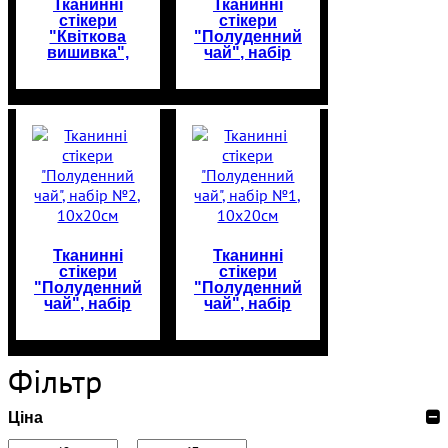
Тканинні
Тканинні
стікери
стікери
"Квіткова
"Полуденний
вишивка",
чай", набір
набір №1,
№3, 10х20см
15х20см
Тканинні
Тканинні
стікери
стікери
"Полуденний
"Полуденний
чай", набір
чай", набір
№2, 10х20см
№1, 10х20см
Фільтр
Ціна