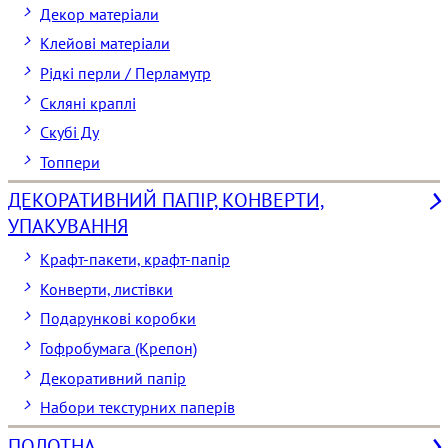
Декор матеріали
Клейові матеріали
Рідкі перли / Перламутр
Скляні краплі
Скубі Ду
Топпери
ДЕКОРАТИВНИЙ ПАПІР, КОНВЕРТИ,
УПАКУВАННЯ
Крафт-пакети, крафт-папір
Конверти, листівки
Подарункові коробки
Гофробумага (Крепон)
Декоративний папір
Набори текстурних паперів
ПОЛОТНА