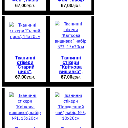
№2, 14х20см
№1, 14х20см
67
,
00
грн.
67
,
00
грн.
Тканинні
Тканинні
стікери
стікери
"Старий
"Квіткова
цирк",
вишивка",
14х20см
набір №2,
67
,
00
грн.
67
,
00
грн.
15х20см