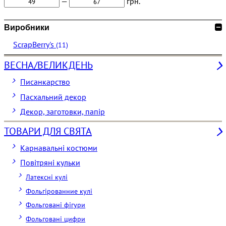
—
грн.
Виробники
ScrapBerry's
(11)
ВЕСНА/ВЕЛИКДЕНЬ
Писанкарство
Пасхальний декор
Декор, заготовки, папір
ТОВАРИ ДЛЯ СВЯТА
Карнавальні костюми
Повітряні кульки
Латексні кулі
Фольгірованние кулі
Фольговані фігури
Фольговані цифри