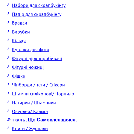
Набори для скрапбукінгу
Папір для скрапбукінгу
Брадси
Вирубки
Кільця
Куточки для фото
Фігурні діркопробивачі
Фігурні ножиці
Фішки
Чіпборди / теги / Стікери
Штампи силіконові/ Чорнило
Натирки / Штампики
Оверлей/ Калька
ткань, Що Самоклеящаяся,
Книги / Журнали