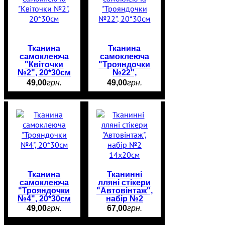
Тканина
Тканина
самоклеюча
самоклеюча
"Квіточки
"Трояндочки
№2", 20*30см
№22",
20*30см
49
,
00
грн.
49
,
00
грн.
Тканина
Тканинні
самоклеюча
лляні стікери
"Трояндочки
"Автовінтаж",
№4", 20*30см
набір №2
14х20см
49
,
00
грн.
67
,
00
грн.