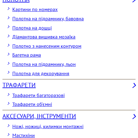
Картини по номерах
Полотна на підрамнику, бавовна
Полотна на дошці
Діамантова вишивка мозаїка
Полотно з нанесеним контуром
Багетна рама
Полотна на підрамнику, льон
Полотна для декорування
ТРАФАРЕТИ
Трафарети багаторазові
Трафарети об'ємні
АКСЕСУАРИ, ІНСТРУМЕНТИ
Ножі, ножиці, килимки монтажні
Мастихіни