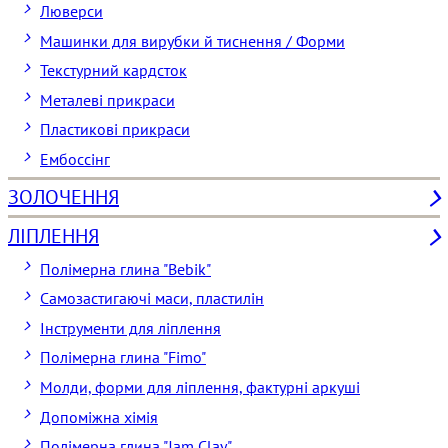
Люверси
Машинки для вирубки й тиснення / Форми
Текстурний кардсток
Металеві прикраси
Пластикові прикраси
Ембоссінг
ЗОЛОЧЕННЯ
ЛІПЛЕННЯ
Полімерна глина "Bebik"
Самозастигаючі маси, пластилін
Інструменти для ліплення
Полімерна глина "Fimo"
Молди, форми для ліплення, фактурні аркуші
Допоміжна хімія
Полімерна глина "Jam Clay"