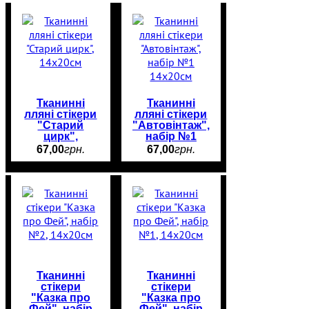
Тканинні
Тканинні
лляні стікери
лляні стікери
"Старий
"Автовінтаж",
цирк",
набір №1
14х20см
14х20см
67
,
00
грн.
67
,
00
грн.
Тканинні
Тканинні
стікери
стікери
"Казка про
"Казка про
Фей", набір
Фей", набір