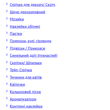
Стрічки для декору/ Скотч
Шнур декоративний
Мозаїка
Наклейки об'ємні
Паєтки
Помпони, кулі, гірлянди
Підвіски / Прикраси
Синельний дріт (пухнастий)
Скріпки/ Шпильки
Тейп-Стрічка
Тичинки для квітів
Квіточки
Кольоровий пісок
Ароматизатори
Контурні наклейки