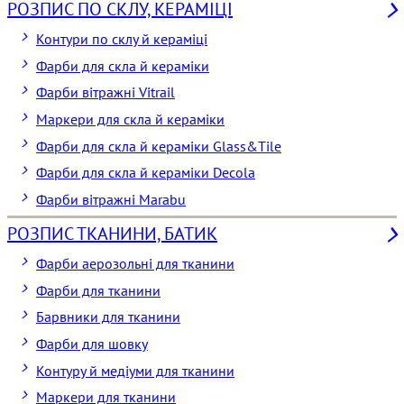
РОЗПИС ПО СКЛУ, КЕРАМІЦІ
Контури по склу й кераміці
Фарби для скла й кераміки
Фарби вітражні Vitrail
Маркери для скла й кераміки
Фарби для скла й кераміки Glass&Tile
Фарби для скла й кераміки Decola
Фарби вітражні Marabu
РОЗПИС ТКАНИНИ, БАТИК
Фарби аерозольні для тканини
Фарби для тканини
Барвники для тканини
Фарби для шовку
Контуру й медіуми для тканини
Маркери для тканини