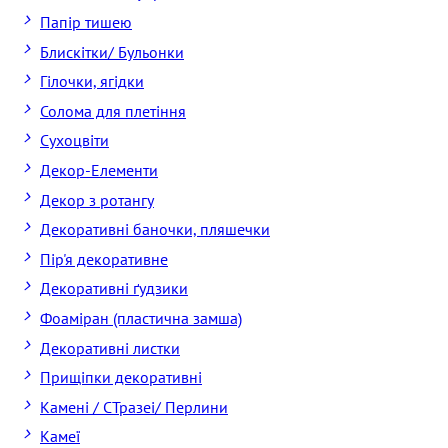
Папір тишею
Блискітки/ Бульонки
Гілочки, ягідки
Солома для плетіння
Cухоцвіти
Декор-Елементи
Декор з ротангу
Декоративні баночки, пляшечки
Пір'я декоративне
Декоративні ґудзики
Фоаміран (пластична замша)
Декоративні листки
Прищіпки декоративні
Камені / CТразеі/ Перлини
Камеї