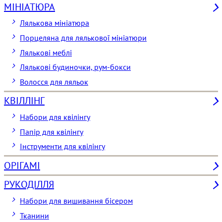
МІНІАТЮРА
Лялькова мініатюра
Порцеляна для лялькової мініатюри
Лялькові меблі
Лялькові будиночки, рум-бокси
Волосся для ляльок
КВІЛЛІНГ
Набори для квілінгу
Папір для квілінгу
Інструменти для квілінгу
ОРІГАМІ
РУКОДІЛЛЯ
Набори для вишивання бісером
Тканини