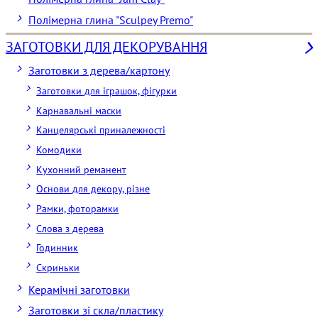
Полімерна глина "Sculpey Premo"
ЗАГОТОВКИ ДЛЯ ДЕКОРУВАННЯ
Заготовки з дерева/картону
Заготовки для іграшок, фігурки
Карнавальні маски
Канцелярські приналежності
Комодики
Кухонний реманент
Основи для декору, різне
Рамки, фоторамки
Слова з дерева
Годинник
Скриньки
Керамічні заготовки
Заготовки зі скла/пластику