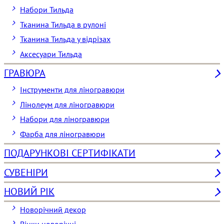
Набори Тильда
Тканина Тильда в рулоні
Тканина Тильда у відрізах
Аксесуари Тильда
ГРАВЮРА
Інструменти для ліногравюри
Лінолеум для ліногравюри
Набори для ліногравюри
Фарба для ліногравюри
ПОДАРУНКОВІ СЕРТИФІКАТИ
СУВЕНІРИ
НОВИЙ РІК
Новорічний декор