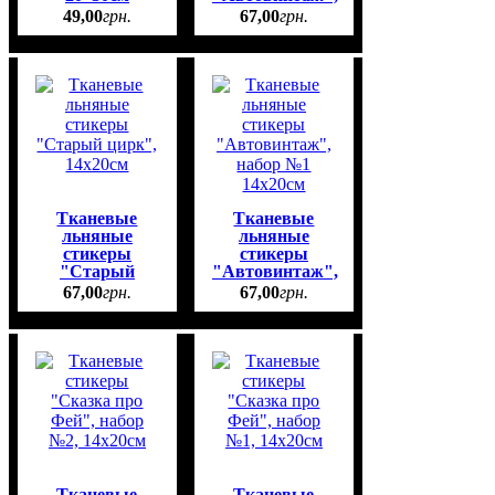
набор №2
49
,
00
грн.
67
,
00
грн.
14х20см
Тканевые
Тканевые
льняные
льняные
стикеры
стикеры
"Старый
"Автовинтаж",
цирк", 14х20см
набор №1
67
,
00
грн.
67
,
00
грн.
14х20см
Тканевые
Тканевые