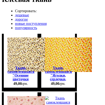
Сортировать:
дешевые
дорогие
новые поступления
популярность
Ткань
Ткань
самоклеящаяся
самоклеящаяся
"Осенние
"Ягодки,
цветочки
сердечки,
№28", 20*30см
№17", 20*30см
49
,
00
грн.
49
,
00
грн.