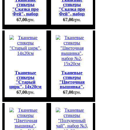
стикеры
стикеры
"Сказка про
"Сказка про
Фей", набор
Фей", набор
№2, 14х20см
№1, 14х20см
67
,
00
грн.
67
,
00
грн.
Тканевые
Тканевые
стикеры
стикеры
"Старый
"Цветочная
цирк", 14х20см
вышивка",
набор №2,
67
,
00
грн.
67
,
00
грн.
15х20см