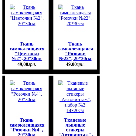
Ткань
Ткань
самоклеящаяся
самоклеящаяся
"Цветочки
"Розочки
№2", 20*30см
№22", 20*30см
49
,
00
грн.
49
,
00
грн.
Ткань
Тканевые
самоклеящаяся
льняные
"Розочки №4",
стикеры
20*30см
"Автовинтаж",