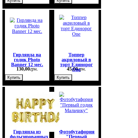
Купить
Купить
Гирлянда на
Топпер
годик Photo
акриловый в
Banner 12 мес.
торт Единорог
130
,
00
грн.
45
,
00
грн.
One
Купить
Купить
Гирлянда из
Фотобутафория
фольгированных
"Первый