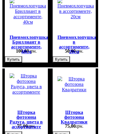
Пневмохлопушка
Пневмохлопушка
Бриллиант в
в
ассортименте,
ассортименте,
100
,
00
грн.
50
,
00
грн.
40см
20см
Купить
Купить
Шторка
Шторка
фотозона
фотозона
Радуга, цвета в
Квадратики
75
,
00
грн.
75
,
00
грн.
ассортименте