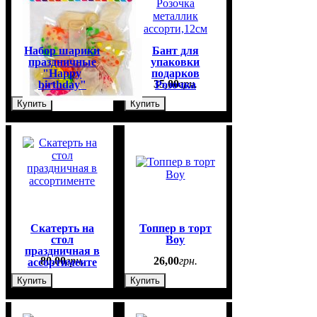
Набор шарики
Бант для
праздничные
упаковки
"Happy
подарков
40
,
00
грн.
35
,
00
грн.
birthday"
Розочка
металлик
Купить
Купить
ассорти,12см
Скатерть на
Топпер в торт
стол
Boy
праздничная в
80
,
00
грн.
26
,
00
грн.
ассортименте
Купить
Купить