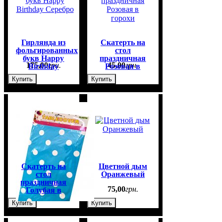
Гирлянда из
Скатерть на
фольгированных
стол
букв Happy
праздничная
175
,
00
грн.
45
,
00
грн.
Birthday
Розовая в
Серебро
горохи
Купить
Купить
Скатерть на
Цветной дым
стол
Оранжевый
праздничная
45
,
00
грн.
75
,
00
грн.
Голубая в
горохи
Купить
Купить