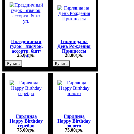
Праздничный
Гирлянда на
гудок - язычок,
День Рождения
ассорти, 6шт/
Принцессы
25
,
00
грн.
28
,
00
грн.
уп.
Купить
Купить
Гирлянда
Гирлянда
Happy Birthday
Happy Birthday
серебро
золото
75
,
00
грн.
75
,
00
грн.