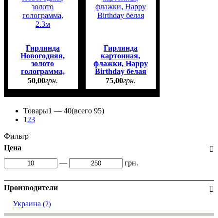
Гирлянда
Гирлянда
Новогодняя,
картонная,
золото
флажки, Happy
голограмма,
Birthday белая
2.3м
50
,
00
грн.
75
,
00
грн.
Товары
1 —
40
(всего 95)
1
2
3
Фильтр
Цена
—
грн.
Производители
Украина
(2)