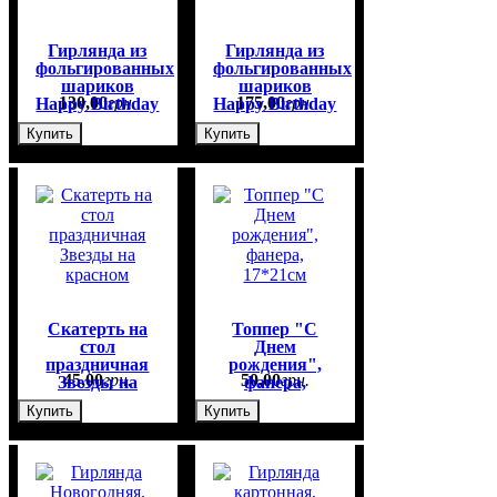
Гирлянда из
Гирлянда из
фольгированных
фольгированных
шариков
шариков
130
,
00
грн.
175
,
00
грн.
Happy Birthday
Happy Birthday
Pink
Blue
Купить
Купить
Скатерть на
Топпер "С
стол
Днем
праздничная
рождения",
45
,
00
грн.
50
,
00
грн.
Звезды на
фанера,
красном
17*21см
Купить
Купить