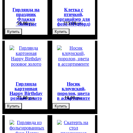
Гирлянда на
Клетка с
праздник
птичкой,
Флажки
органайзер для
50
,
00
грн.
215
,
00
грн.
"Золотые
фото (Мудборд)
полоски"
белый, 44*32см
Купить
Купить
Гирлянда
Носик
картонная
клоунский,
Happy Birthday
поролон, цвета
75
,
00
грн.
10
,
00
грн.
розовое золото
в ассортименте
Купить
Купить