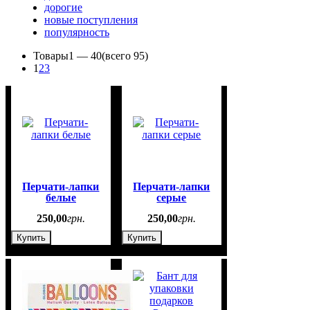
дорогие
новые поступления
популярность
Товары
1 —
40
(всего 95)
1
2
3
Перчати-лапки
Перчати-лапки
белые
серые
250
,
00
грн.
250
,
00
грн.
Купить
Купить