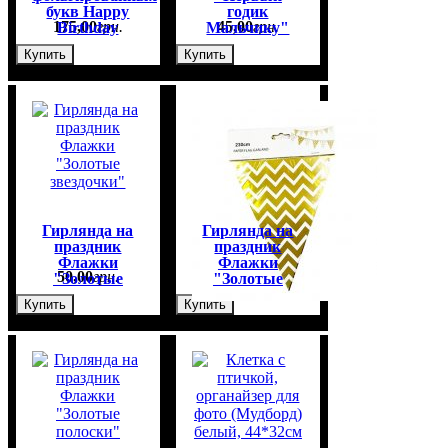
букв Happy
годик
175
,
00
грн.
45
,
00
грн.
Birthday
Мальчику"
Золото
Купить
Купить
Гирлянда на
Гирлянда на
праздник
праздник
Флажки
Флажки
50
,
00
грн.
50
,
00
грн.
"Золотые
"Золотые
звездочки"
зигзаги"
Купить
Купить