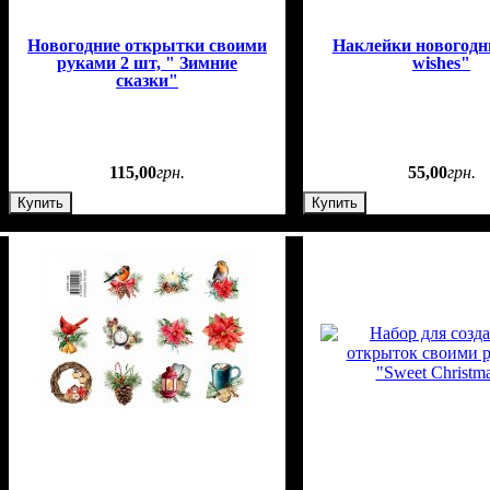
Новогодние открытки своими
Наклейки новогодни
руками 2 шт, " Зимние
wishes"
сказки"
115
,
00
грн.
55
,
00
грн.
Купить
Купить