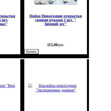
открытки
Набор Новогодние открытки
 шт,
своими руками 2 шт, "
mas"
Зимний лес"
115
,
00
грн.
Купить