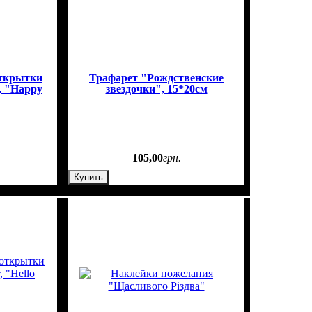
открытки
Трафарет "Рождственские
, "Happy
звездочки", 15*20см
105
,
00
грн.
Купить