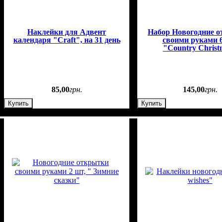
Наклейки для Адвент
Набор Новогодние 
календаря "Craft", на 31 день
своими руками 6
"Country Christ
85
,
00
грн.
145
,
00
грн.
Купить
Купить