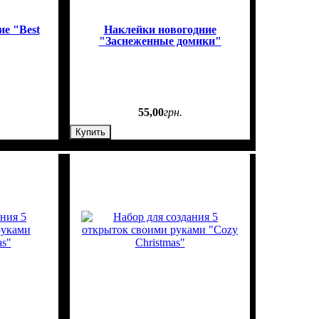
е "Best
Наклейки новогодние
"Заснеженные домики"
55
,
00
грн.
Купить