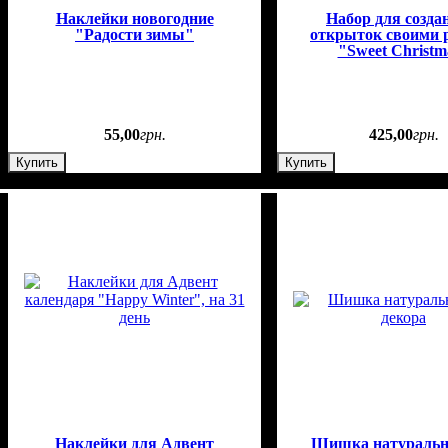
Наклейки новогодние
Набор для созда
"Радости зимы"
открыток своими 
"Sweet Christm
55
,
00
грн.
425
,
00
грн.
Купить
Купить
Наклейки для Адвент
Шишка натуральн