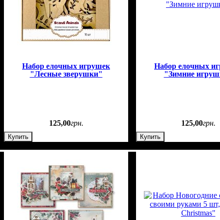
Набор елочных игрушек
Набор елочных и
"Лесные зверушки"
"Зимние игруш
125
,
00
грн.
125
,
00
грн.
Купить
Купить