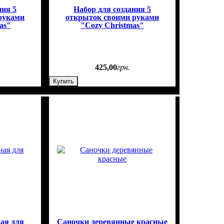
ния 5
Набор для создания 5
руками
открыток своими руками
as"
"Cozy Christmas"
425
,
00
грн.
Купить
ая для
Саночки деревянные красные