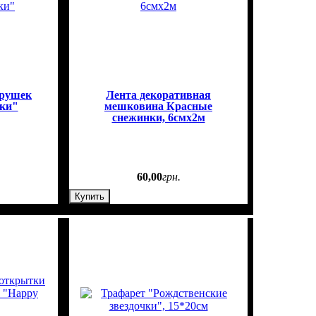
грушек
Лента декоративная
ки"
мешковина Красные
снежинки, 6смх2м
60
,
00
грн.
Купить