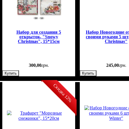
Набор для создания 5
Набор Новогодние 
открыток, "Snowy
своими руками 5 шт
Christmas", 15*15см
Christmas"
300
,
00
грн.
245
,
00
грн.
Купить
Купить
Скидка 12%