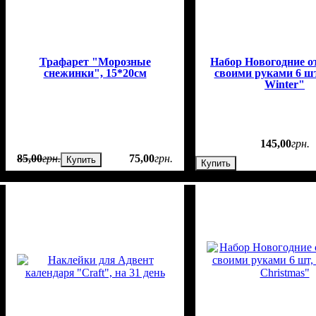
Трафарет "Морозные
Набор Новогодние 
снежинки", 15*20см
своими руками 6 шт
Winter"
145
,
00
грн.
85
,
00
грн.
75
,
00
грн.
Купить
Купить