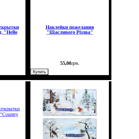
открытки
Наклейки пожелания
, "Hello
"Щасливого Різдва"
55
,
00
грн.
Купить