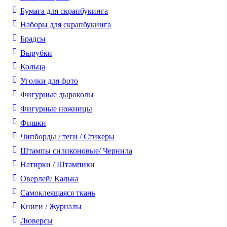
Бумага для скрапбукинга
Наборы для скрапбукинга
Брадсы
Вырубки
Кольца
Уголки для фото
Фигурные дыроколы
Фигурные ножницы
Фишки
Чипборды / теги / Стикеры
Штампы силиконовые/ Чернила
Натирки / Штампики
Оверлей/ Калька
Самоклеящаяся ткань
Книги / Журналы
Люверсы