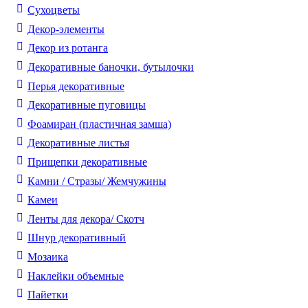
Cухоцветы
Декор-элементы
Декор из ротанга
Декоративные баночки, бутылочки
Перья декоративные
Декоративные пуговицы
Фоамиран (пластичная замша)
Декоративные листья
Прищепки декоративные
Камни / Cтразы/ Жемчужины
Камеи
Ленты для декора/ Скотч
Шнур декоративный
Мозаика
Наклейки объемные
Пайетки