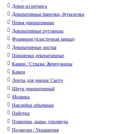
Декор из ротанга
Декоративные баночки, бутылочки
Перья декоративные
Декоративные пуговицы
Фоамиран (пластичная замша)
Декоративные листья
Прищепки декоративные
Камни / Cтразы/ Жемчужины
Камеи
Ленты для декора/ Скотч
Шнур декоративный
Мозаика
Наклейки объемные
Пайетки
Помпоны, шары, гирлянды
Подвески / Украшения