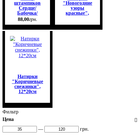
штампиков
"Новогодние
Сердце/
узоры
Бабочка/
красные",
Медведь,
12*20см
88
,
00
грн.
d=15мм, 3шт/
уп
Натирки
"Коричневые
снежинки",
12*20см
Фильтр
Цена
—
грн.