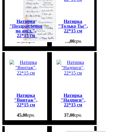
Натирка
Натирка
"Поздравления
"Только Ты",
на англ.",
22*15 см
22*15 см
37
,
00
грн.
45
,
00
грн.
Натирка
Натирка
"Винтаж",
"Надписи",
22*15 см
22*15 см
45
,
00
грн.
37
,
00
грн.