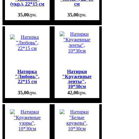
(укр.), 22*15 см
см
35
,
00
грн.
35
,
00
грн.
Натирка
Натирки
"Любовь",
"Кружевные
22*15 см
ленты",
10*30см
35
,
00
грн.
42
,
00
грн.