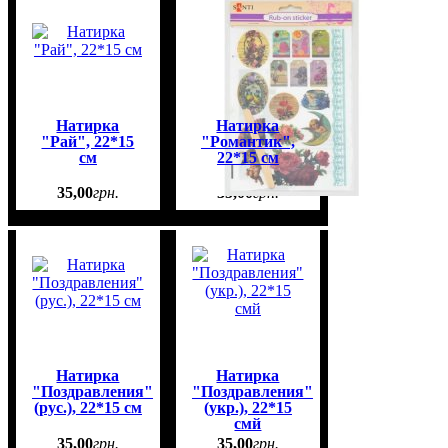
Натирка
Натирка
"Рай", 22*15
"Романтик",
см
22*15 см
35
,
00
грн.
35
,
00
грн.
Натирка
Натирка
"Поздравления"
"Поздравления"
(рус.), 22*15 см
(укр.), 22*15
смй
35
,
00
грн.
35
,
00
грн.