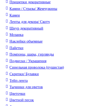
Прищепки декоративные
Камни / Cтразы/ Жемчужины
Камеи
Ленты для декора/ Скотч
Шнур декоративный
Мозаика
Наклейки объемные
Пайетки
Помпоны, шары, гирлянды
Подвески / Украшения
Синельная проволока (пушистая)
Скрепки/ Булавки
Тейп-лента
Тычинки для цветов
Цветочки
Цветной песок