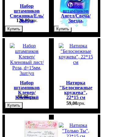
Набор
Набор
штампиков
штампиков
Снежинка/Ель/
Ангел/Свеча/
120
,
00
грн.
120
,
00
грн.
Звезда,
Звезда,
d=15мм, 3шт/
d=15мм, 3шт/
Купить
Купить
уп
уп
Набор
Натирка
штампиков
"Белоснежные
Клевер/
кружева",
88
,
00
грн.
Кленовый
22*15 см
лист/Роза,
59
,
00
грн.
Купить
d=15мм, 3шт/
уп