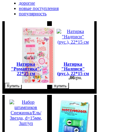
дорогие
новые поступления
популярность
Натирка
Натирка
"Романтика",
"Надписи"
22*15 см
(рус.), 22*15 см
45
,
00
грн.
35
,
00
грн.
Купить
Купить