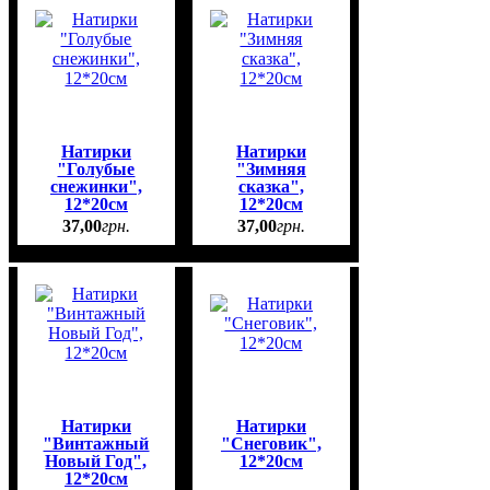
Натирки
Натирки
"Голубые
"Зимняя
снежинки",
сказка",
12*20см
12*20см
37
,
00
грн.
37
,
00
грн.
Натирки
Натирки
"Винтажный
"Снеговик",
Новый Год",
12*20см
12*20см