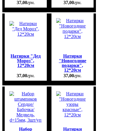
37
,
00
грн.
37
,
00
грн.
Натирки "Дед
Натирки
Мороз",
"Новогодние
12*20см
подарки",
12*20см
37
,
00
грн.
37
,
00
грн.
Набор
Натирки