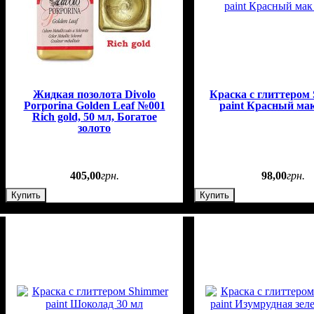
Жидкая позолота Divolo
Краска с глиттером
Porporina Golden Leaf №001
paint Красный мак
Rich gold, 50 мл, Богатое
золото
405
,
00
грн.
98
,
00
грн.
Купить
Купить