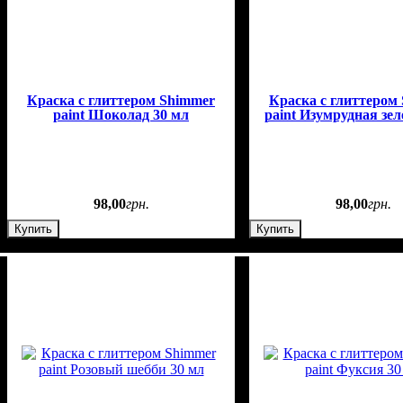
Краска с глиттером Shimmer
Краска с глиттером
paint Шоколад 30 мл
paint Изумрудная зел
98
,
00
грн.
98
,
00
грн.
Купить
Купить