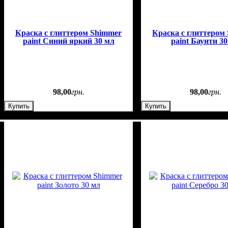
Краска с глиттером Shimmer
Краска с глиттером
paint Синий яркий 30 мл
paint Баунти 3
98
,
00
грн.
98
,
00
грн.
Купить
Купить