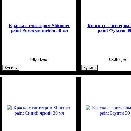
Краска с глиттером Shimmer
Краска с глиттером
paint Розовый шебби 30 мл
paint Фуксия 3
98
,
00
грн.
98
,
00
грн.
Купить
Купить