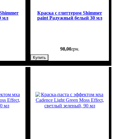
 Shimmer
Краска с глиттером Shimmer
0 мл
paint Радужный белый 30 мл
98
,
00
грн.
Купить