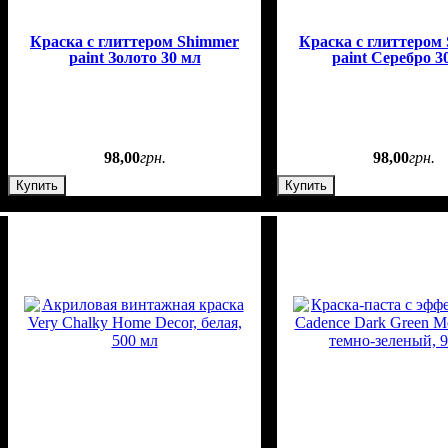
Краска с глиттером Shimmer
Краска с глиттером
paint Золото 30 мл
paint Серебро 3
98
,
00
грн.
98
,
00
грн.
Купить
Купить