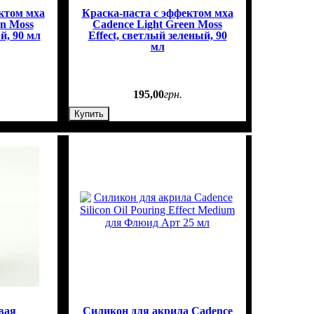
ктом мха
Краска-паста с эффектом мха
n Moss
Cadence Light Green Moss
й, 90 мл
Effect, светлый зеленый, 90
мл
195
,
00
грн.
Купить
вая
Силикон для акрила Cadence