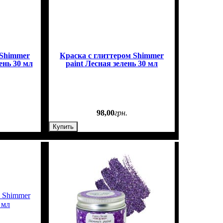
 Shimmer
Краска с глиттером Shimmer
ень 30 мл
paint Лесная зелень 30 мл
98
,
00
грн.
Купить