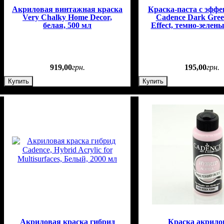
Акриловая винтажная краска
Краска-паста с эффе
Very Chalky Home Decor,
Cadence Dark Gree
белая, 500 мл
Effect, темно-зелены
919
,
00
грн.
195
,
00
грн.
Купить
Купить
Акриловая краска гибрид
Краска акрило