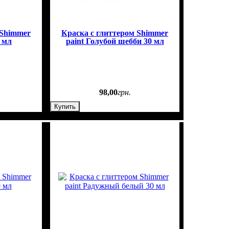
 Shimmer
Краска с глиттером Shimmer
0 мл
paint Голубой шебби 30 мл
98
,
00
грн.
Купить