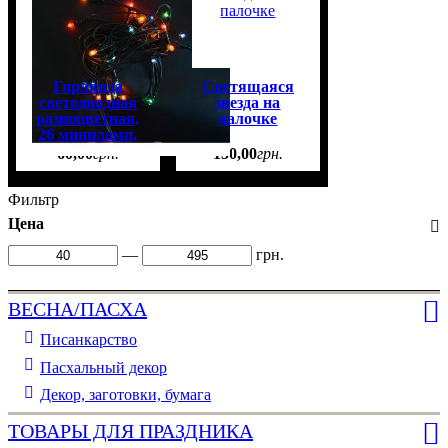
Гирлянда
Светящаяся
светодиодная
звезда на
разноцветная,
палочке
26 миниламп,
1,2 м
60
,
00
грн.
150
,
00
грн.
Фильтр
Цена
—
грн.
ВЕСНА/ПАСХА
Писанкарство
Пасхальный декор
Декор, заготовки, бумага
ТОВАРЫ ДЛЯ ПРАЗДНИКА