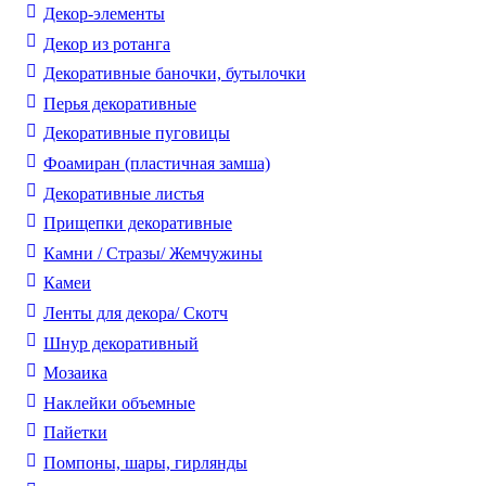
Декор-элементы
Декор из ротанга
Декоративные баночки, бутылочки
Перья декоративные
Декоративные пуговицы
Фоамиран (пластичная замша)
Декоративные листья
Прищепки декоративные
Камни / Cтразы/ Жемчужины
Камеи
Ленты для декора/ Скотч
Шнур декоративный
Мозаика
Наклейки объемные
Пайетки
Помпоны, шары, гирлянды