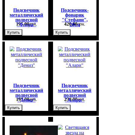
Подсвечник
Подсвечник-
металлический
фонарик
подвесной
"Стефани",
195
,
00
грн.
420
,
00
грн.
"Флора"
20см
Купить
Купить
Подсвечник
Подсвечник
металлический
металлический
подвесной
подвесной
195
,
00
грн.
238
,
00
грн.
"Дениз"
"Алари"
Купить
Купить