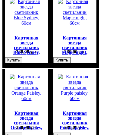
Картонная
Картонная
звезда
звезда
светильник
светильник
280
,
00
грн.
280
,
00
грн.
Blue Sydney,
Magic night,
60см
60см
Купить
Купить
Картонная
Картонная
звезда
звезда
светильник
светильник
280
,
00
грн.
280
,
00
грн.
Orange Paisley,
Purple paisley,
60см
60см