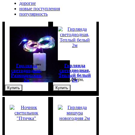
дорогие
новые поступления
популярность
Гирлянда
Гирлянда
светодиодная,
светодиодная,
Разноцветная,
Теплый белый
50
,
00
грн.
50
,
00
грн.
2м
2м
Купить
Купить