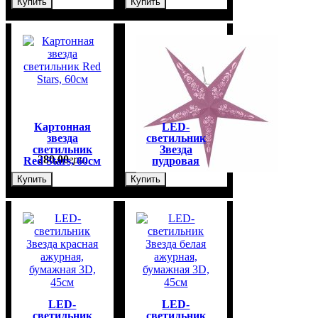
Купить
Купить
Картонная
LED-
звезда
светильник
светильник
Звезда
280
,
00
грн.
400
,
00
грн.
Red Stars, 60см
пудровая
ажурная,
Купить
Купить
бумажная 3D,
45см
LED-
LED-
светильник
светильник