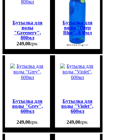
Бутылка для
Бутылка для
воды
воды "Deep
"Greenery",
Blue", 830мл
800мл
249
,
00
грн.
259
,
00
грн.
Бутылка для
Бутылка для
воды "Grey",
воды "Violet",
600мл
600мл
249
,
00
грн.
249
,
00
грн.