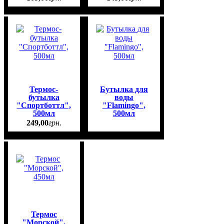
Термос-
Бутылка для
бутылка
воды
"Спортботтл",
"Flamingo",
500мл
500мл
249
,
00
грн.
Термос
"Морcкой",