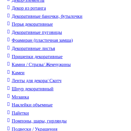
Декор-элементы
Декор из ротанга
Декоративные баночки, бутылочки
Перья декоративные
Декоративные пуговицы
Фоамиран (пластичная замша)
Декоративные листья
Прищепки декоративные
Камни / Cтразы/ Жемчужины
Камеи
Ленты для декора/ Скотч
Шнур декоративный
Мозаика
Наклейки объемные
Пайетки
Помпоны, шары, гирлянды
Подвески / Украшения