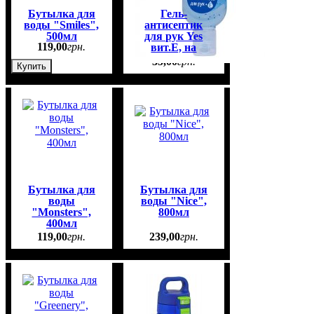
Бутылка для
Гель-
воды "Smiles",
антисептик
500мл
для рук Yes
119
,
00
грн.
вит.Е, на
карабине
35
,
00
грн.
Купить
Бутылка для
Бутылка для
воды
воды "Nice",
"Monsters",
800мл
400мл
119
,
00
грн.
239
,
00
грн.