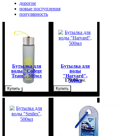
дорогие
новые поступления
популярность
Бутылка для
Бутылка для
воды "College
воды
Team", 500мл
"Harvard",
179
,
00
грн.
179
,
00
грн.
500мл
Купить
Купить