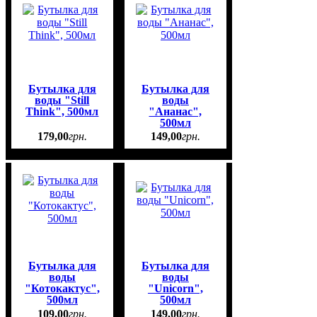
Бутылка для
Бутылка для
воды "Still
воды
Think", 500мл
"Ананас",
500мл
179
,
00
грн.
149
,
00
грн.
Бутылка для
Бутылка для
воды
воды
"Котокактус",
"Unicorn",
500мл
500мл
109
,
00
грн.
149
,
00
грн.