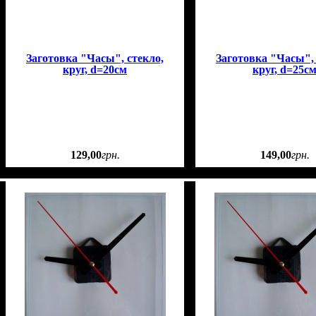
Заготовка "Часы", стекло,
Заготовка "Часы", 
круг, d=20см
круг, d=25с
129
,
00
грн.
149
,
00
грн.