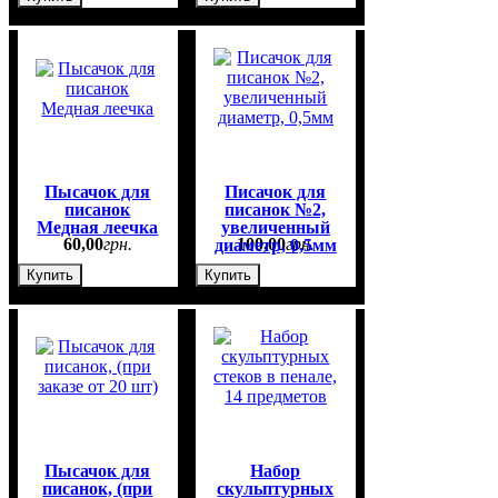
Пысачок для
Писачок для
писанок
писанок №2,
Медная леечка
увеличенный
60
,
00
грн.
100
,
00
грн.
диаметр, 0,5мм
Купить
Купить
Пысачок для
Набор
писанок, (при
скульптурных