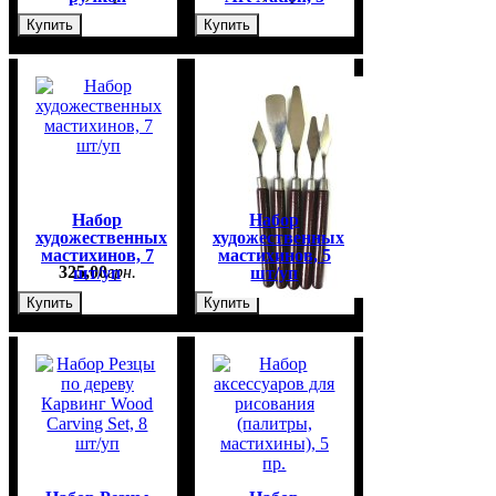
шт/уп
Купить
Купить
Набор
Набор
художественных
художественных
мастихинов, 7
мастихинов, 5
325
,
00
грн.
220
,
00
грн.
шт/уп
шт/уп
Купить
Купить