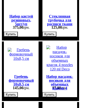
Набор кистей
Стеклянная
резиновых,
трубочка для
5шт/уп
росписи ткани
375
,
00
грн.
125
,
00
грн.
Купить
Купить
Гребень
Набор насадок-
формовочный
носиков для
10х8,5 см
объемных
145
,
00
грн.
87
,
00
грн.
красок 4
nozzles 120 ml
Купить
Купить
Deco