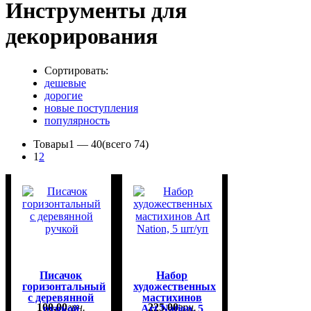
Инструменты для
декорирования
Сортировать:
дешевые
дорогие
новые поступления
популярность
Товары
1 —
40
(всего 74)
1
2
Писачок
Набор
горизонтальный
художественных
с деревянной
мастихинов
100
,
00
грн.
225
,
00
грн.
ручкой
Art Nation, 5