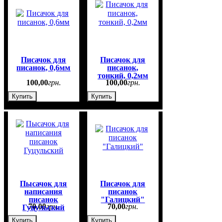
Писачок для
Писачок для
писанок, 0,6мм
писанок,
тонкий, 0,2мм
100
,
00
грн.
100
,
00
грн.
Купить
Купить
Пысачок для
Писачок для
написания
писанок
писанок
"Галицкий"
70
,
00
грн.
70
,
00
грн.
Гуцульский
Купить
Купить