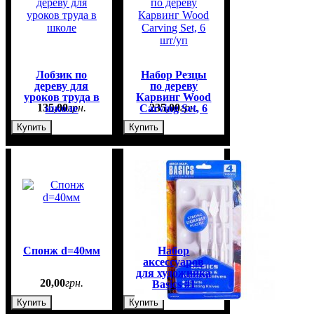
Лобзик по
Набор Резцы
дереву для
по дереву
уроков труда в
Карвинг Wood
135
,
00
грн.
235
,
00
грн.
школе
Carving Set, 6
шт/уп
Купить
Купить
Спонж d=40мм
Набор
аксессуаров
для художника
20
,
00
грн.
85
,
00
грн.
Basics #1
Купить
Купить