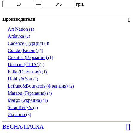
—
грн.
Производители
Art Nation
(1)
Artlavka
(2)
Cadence (Турция)
(3)
Conda (Китай)
(1)
Creartec (Германия)
(1)
Decoart (США)
(1)
Folia (Германия)
(1)
Hobby&You
(1)
Lefranc&Bourgeois (Франция)
(2)
Marabu (Германия)
(4)
Margo (Украина)
(1)
ScrapBerry's
(2)
Украина
(6)
ВЕСНА/ПАСХА