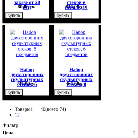
заказе от 20
стеков в
80
,
00
грн.
815
,
00
грн.
шт)
пенале, 14
предметов
Купить
Купить
Набор
Набор
двухсторонних
двухсторонних
скульптурных
скульптурных
225
,
00
грн.
365
,
00
грн.
стеков, 5
стеков, 6
предметов
предметов
Купить
Купить
Товары
1 —
40
(всего 74)
1
2
Фильтр
Цена