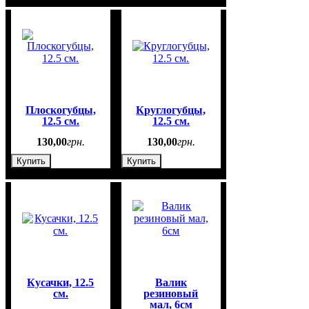
Плоскогубцы,
Круглогубцы,
12.5 см.
12.5 см.
130
,
00
грн.
130
,
00
грн.
Купить
Купить
Кусачки, 12.5
Валик
см.
резиновый
мал, 6см