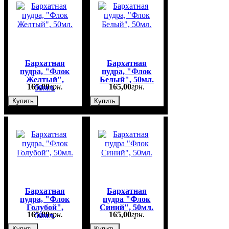
Бархатная
Бархатная
пудра, "Флок
пудра, "Флок
Желтый",
Белый", 50мл.
165
,
00
грн.
165
,
00
грн.
50мл.
Купить
Купить
Бархатная
Бархатная
пудра, "Флок
пудра "Флок
Голубой",
Синий", 50мл.
165
,
00
грн.
165
,
00
грн.
50мл.
Купить
Купить