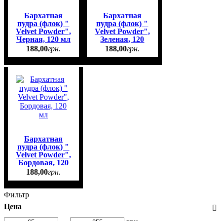
Бархатная
Бархатная
пудра (флок) "
пудра (флок) "
Velvet Powder",
Velvet Powder",
Черная, 120 мл
Зеленая, 120
мл
188
,
00
грн.
188
,
00
грн.
Бархатная
пудра (флок) "
Velvet Powder",
Бордовая, 120
мл
188
,
00
грн.
Фильтр
Цена