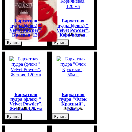
Бархатная
Бархатная
пудра (флок) "
пудра (флок) "
Velvet Powder",
Velvet Powder",
188
,
00
грн.
188
,
00
грн.
Красная, 120
Коричневая,
мл
120 мл
Купить
Купить
Бархатная
Бархатная
пудра (флок) "
пудра "Флок
Velvet Powder",
Красный",
188
,
00
грн.
165
,
00
грн.
Желтая, 120 мл
50мл.
Купить
Купить