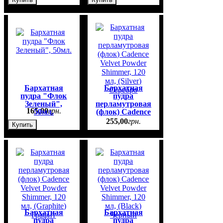
Бархатная
Бархатная
пудра "Флок
пудра
Зеленый",
перламутровая
165
,
00
грн.
50мл.
(флок) Cadence
Velvet Powder
255
,
00
грн.
Купить
Shimmer, 120
мл, (Silver)
Серебро
Бархатная
Бархатная
пудра
пудра