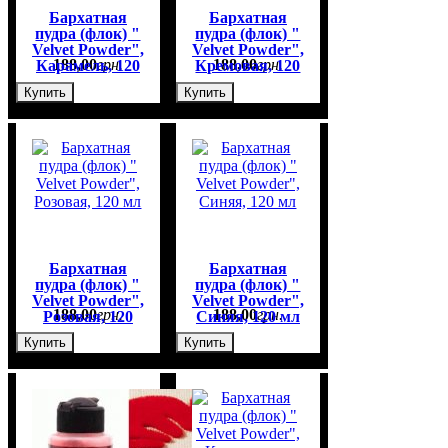
Бархатная
Бархатная
пудра (флок) "
пудра (флок) "
Velvet Powder",
Velvet Powder",
188
,
00
грн.
188
,
00
грн.
Карамель, 120
Кремовая, 120
мл
мл
Купить
Купить
Бархатная
Бархатная
пудра (флок) "
пудра (флок) "
Velvet Powder",
Velvet Powder",
188
,
00
грн.
188
,
00
грн.
Розовая, 120
Синяя, 120 мл
мл
Купить
Купить