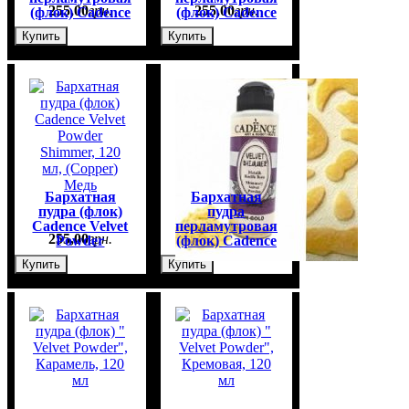
255
,
00
грн.
255
,
00
грн.
(флок) Cadence
(флок) Cadence
Velvet Powder
Velvet Powder
Купить
Купить
Shimmer, 120
Shimmer, 120
мл, (Green)
мл, (Indigo)
Зеленый
Индиго
Бархатная
Бархатная
пудра (флок)
пудра
Cadence Velvet
перламутровая
255
,
00
грн.
255
,
00
грн.
Powder
(флок) Cadence
Shimmer, 120
Velvet Powder
Купить
Купить
мл, (Copper)
Shimmer, 120
Медь
мл, (Gold)
Золото