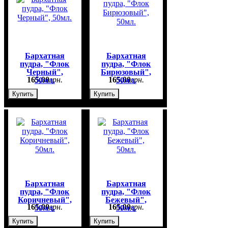
Бархатная
Бархатная
пудра, "Флок
пудра, "Флок
Черный",
Бирюзовый",
165
,
00
грн.
165
,
00
грн.
50мл.
50мл.
Купить
Купить
Бархатная
Бархатная
пудра, "Флок
пудра, "Флок
Коричневый",
Бежевый",
165
,
00
грн.
165
,
00
грн.
50мл.
50мл.
Купить
Купить