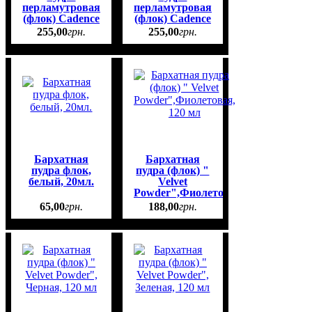
перламутровая
перламутровая
(флок) Cadence
(флок) Cadence
Velvet Powder
Velvet Powder
255
,
00
грн.
255
,
00
грн.
Shimmer, 120
Shimmer, 120
мл, (Graphite)
мл, (Black)
Графит
Черный
Бархатная
Бархатная
пудра флок,
пудра (флок) "
белый, 20мл.
Velvet
Powder",Фиолетовая,
120 мл
65
,
00
грн.
188
,
00
грн.