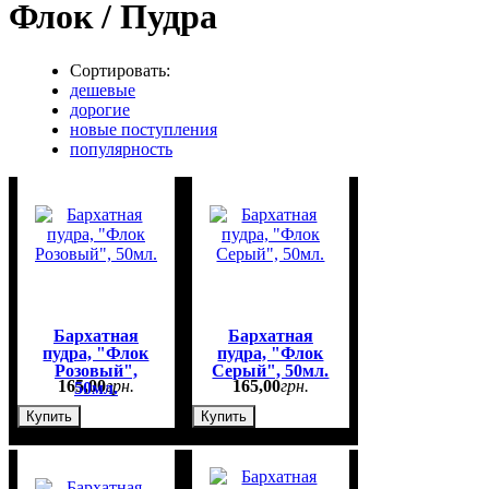
Флок / Пудра
Сортировать:
дешевые
дорогие
новые поступления
популярность
Бархатная
Бархатная
пудра, "Флок
пудра, "Флок
Розовый",
Серый", 50мл.
165
,
00
грн.
165
,
00
грн.
50мл.
Купить
Купить