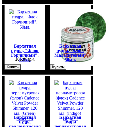
Бархатная
Бархатная
пудра, "Флок
пудра, "Флок
Горчичный",
Малахитовый",
165
,
00
грн.
165
,
00
грн.
50мл.
50мл.
Купить
Купить
Бархатная
Бархатная
пудра
пудра
перламутровая
перламутровая