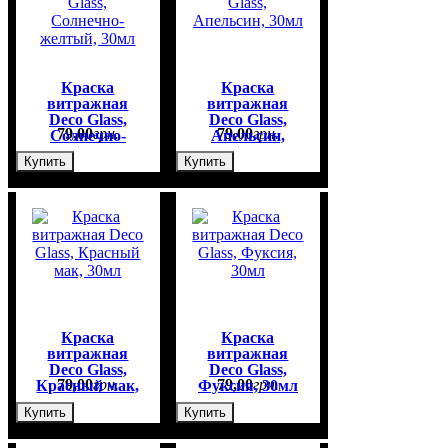
Краска
Краска
витражная
витражная
Deco Glass,
Deco Glass,
79
,
00
грн.
79
,
00
грн.
Солнечно-
Апельсин,
желтый, 30мл
30мл
Купить
Купить
Краска
Краска
витражная
витражная
Deco Glass,
Deco Glass,
79
,
00
грн.
79
,
00
грн.
Красный мак,
Фуксия, 30мл
30мл
Купить
Купить