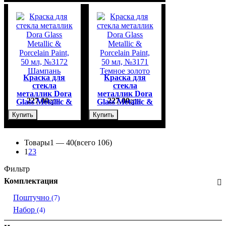
Зеленая
Прозрачная, 45
травяная, 45
мл
мл
Краска для
Краска для
стекла
стекла
металлик Dora
металлик Dora
227
,
00
грн.
227
,
00
грн.
Glass Metallic &
Glass Metallic &
Porcelain Paint,
Porcelain Paint,
Купить
Купить
50 мл, №3172
50 мл, №3171
Шампань
Темное золото
Товары
1 —
40
(всего 106)
1
2
3
Фильтр
Комплектация
Поштучно
(7)
Набор
(4)