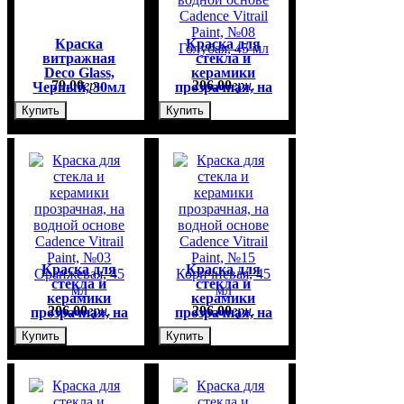
Краска
Краска для
витражная
стекла и
Deco Glass,
керамики
79
,
00
грн.
206
,
00
грн.
Черный, 30мл
прозрачная, на
водной основе
Купить
Купить
Cadence Vitrail
Paint, №08
Голубая, 45 мл
Краска для
Краска для
стекла и
стекла и
керамики
керамики
206
,
00
грн.
206
,
00
грн.
прозрачная, на
прозрачная, на
водной основе
водной основе
Купить
Купить
Cadence Vitrail
Cadence Vitrail
Paint, №03
Paint, №15
Оранжевая, 45
Коричневая, 45
мл
мл