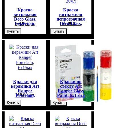
Краска
Краска
витражная
витражная
Deco Glass,
непрозрачная
79
,
00
грн.
79
,
00
грн.
Бургунди,
Deco Glass,
30мл
Темная ночь,
Купить
Купить
30мл
Краски для
Краски по
керамики Art
стеклу Art
Ranger
Ranger Glass
150
,
00
грн.
150
,
00
грн.
Porcelain,
Paint, 6x15мл
6x15мл
Купить
Купить