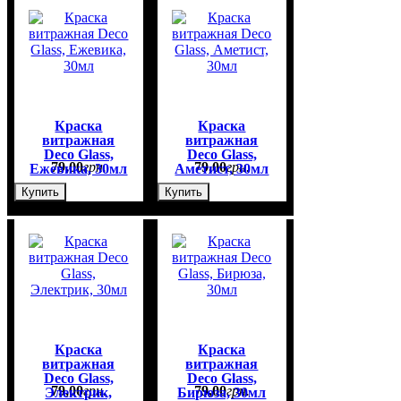
Краска
Краска
витражная
витражная
Deco Glass,
Deco Glass,
79
,
00
грн.
79
,
00
грн.
Ежевика, 30мл
Аметист, 30мл
Купить
Купить
Краска
Краска
витражная
витражная
Deco Glass,
Deco Glass,
79
,
00
грн.
79
,
00
грн.
Электрик,
Бирюза, 30мл