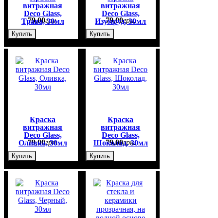
витражная
витражная
Deco Glass,
Deco Glass,
79
,
00
грн.
79
,
00
грн.
Трава, 30мл
Изумруд, 30мл
Купить
Купить
Краска
Краска
витражная
витражная
Deco Glass,
Deco Glass,
79
,
00
грн.
79
,
00
грн.
Оливка, 30мл
Шоколад, 30мл
Купить
Купить