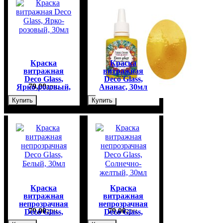
Краска
Краска
витражная
витражная
Deco Glass,
Deco Glass,
79
,
00
грн.
79
,
00
грн.
Ярко-розовый,
Ананас, 30мл
30мл
Купить
Купить
Краска
Краска
витражная
витражная
непрозрачная
непрозрачная
79
,
00
грн.
79
,
00
грн.
Deco Glass,
Deco Glass,
Белый, 30мл
Солнечно-