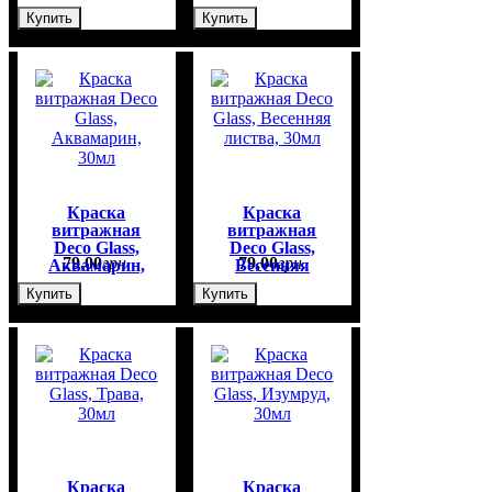
30мл
Купить
Купить
Краска
Краска
витражная
витражная
Deco Glass,
Deco Glass,
79
,
00
грн.
79
,
00
грн.
Аквамарин,
Весенняя
30мл
листва, 30мл
Купить
Купить
Краска
Краска