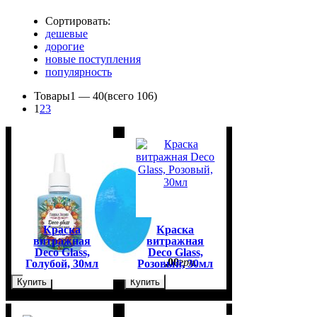
Сортировать:
дешевые
дорогие
новые поступления
популярность
Товары
1 —
40
(всего 106)
1
2
3
Краска
Краска
витражная
витражная
Deco Glass,
Deco Glass,
79
,
00
грн.
79
,
00
грн.
Голубой, 30мл
Розовый, 30мл
Купить
Купить