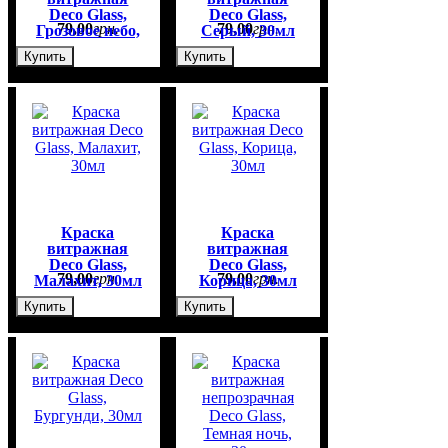
Deco Glass,
Deco Glass,
79
,
00
грн.
79
,
00
грн.
Грозовое небо,
Серый, 30мл
30мл
Купить
Купить
Краска
Краска
витражная
витражная
Deco Glass,
Deco Glass,
79
,
00
грн.
79
,
00
грн.
Малахит, 30мл
Корица, 30мл
Купить
Купить