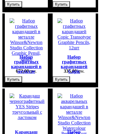
Studio
Купить
Купить
Collection
Sketching Pencil
Set, 10шт.
Набор
Набор
графитных
графитных
карандашей в
карандашей
672
,
00
грн.
335
,
00
грн.
металле
Copiс
Winsor&Newton
Transotype
Купить
Купить
Studio
Graphite
Collection
Pencils, 12шт
Graphic Pensil,
12шт.
Карандаш
Набор