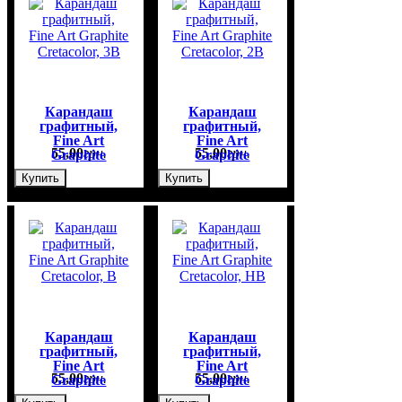
Карандаш
Карандаш
графитный,
графитный,
Fine Art
Fine Art
55
,
00
грн.
55
,
00
грн.
Graphite
Graphite
Cretacolor, 3B
Cretacolor, 2B
Купить
Купить
Карандаш
Карандаш
графитный,
графитный,
Fine Art
Fine Art
55
,
00
грн.
55
,
00
грн.
Graphite
Graphite
Cretacolor, B
Cretacolor, НB