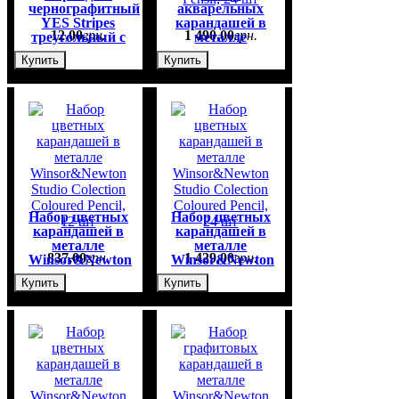
чернографитный
акварельных
YES Stripes
карандашей в
12
,
00
грн.
1 490
,
00
грн.
треугольный c
металле
ластиком
Winsor&Newton
Купить
Купить
Studio
Collection
Watercolour
Pensil, 24 шт
Набор цветных
Набор цветных
карандашей в
карандашей в
металле
металле
837
,
00
грн.
1 429
,
00
грн.
Winsor&Newton
Winsor&Newton
Studio Colection
Studio Colection
Купить
Купить
Coloured
Coloured
Penсil, 12 шт
Penсil, 24 шт