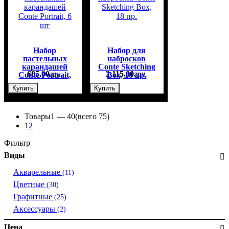
Набор
Набор для
пастельных
набросков
карандашей
Conte Sketching
685
,
00
грн.
2 115
,
00
грн.
Conte Portrait,
Box, 18 пр.
6 шт
Купить
Купить
Товары
1 —
40
(всего 75)
1
2
Фильтр
Виды
Акварельные
(11)
Цветные
(30)
Графитные
(25)
Аксессуары
(2)
Цена