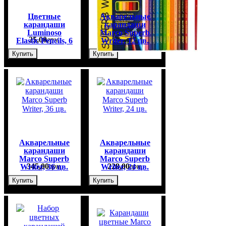
Цветные
Акварельные
карандаши
карандаши
Luminoso
Marco Superb
25
,
00
грн.
125
,
00
грн.
Elastic Pencils, 6
Writer, 12 цв.
цв.
Купить
Купить
Акварельные
Акварельные
карандаши
карандаши
Marco Superb
Marco Superb
345
,
00
грн.
228
,
00
грн.
Writer, 36 цв.
Writer, 24 цв.
Купить
Купить