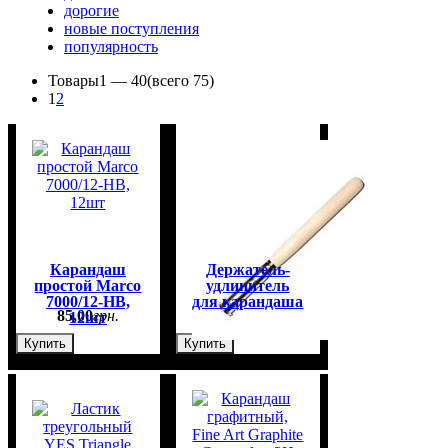
дорогие
новые поступления
популярность
Товары
1 —
40
(всего 75)
1
2
Карандаш
Держатель-
простой Marco
удлинитель
7000/12-HВ,
для карандаша
85
,
00
грн.
50
,
00
грн.
12шт
Купить
Купить