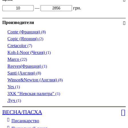
—
грн.
Производители
Conte (Франция)
(8)
Copic (Япония)
(2)
Cretacolor
(7)
Koh-I-Noor (Чехия)
(1)
Marco
(22)
Reeves(Франция)
(1)
Santi (Англия)
(8)
Winsor&Newton (Англия)
(8)
Yes
(1)
ЗХК "Невская палитра"
(1)
Луч
(1)
ВЕСНА/ПАСХА
Писанкарство