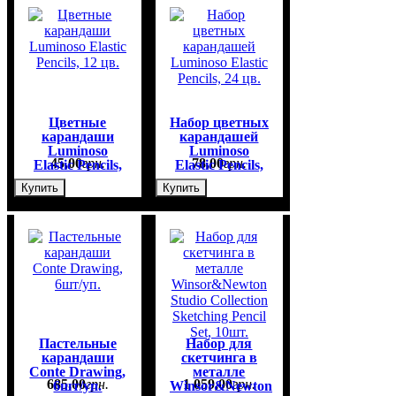
Цветные
Набор цветных
карандаши
карандашей
Luminoso
Luminoso
45
,
00
грн.
78
,
00
грн.
Elastic Pencils,
Elastic Pencils,
12 цв.
24 цв.
Купить
Купить
Пастельные
Набор для
карандаши
скетчинга в
Conte Drawing,
металле
685
,
00
грн.
1 059
,
00
грн.
6шт/уп.
Winsor&Newton