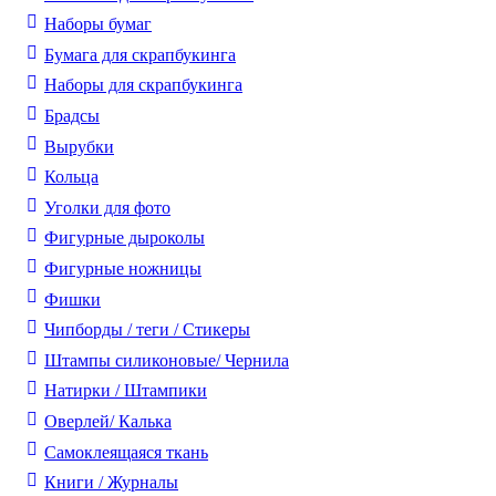
Наборы бумаг
Бумага для скрапбукинга
Наборы для скрапбукинга
Брадсы
Вырубки
Кольца
Уголки для фото
Фигурные дыроколы
Фигурные ножницы
Фишки
Чипборды / теги / Стикеры
Штампы силиконовые/ Чернила
Натирки / Штампики
Оверлей/ Калька
Самоклеящаяся ткань
Книги / Журналы