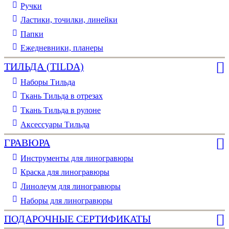
Ручки
Ластики, точилки, линейки
Папки
Ежедневники, планеры
ТИЛЬДА (TILDA)
Наборы Тильда
Ткань Тильда в отрезах
Ткань Тильда в рулоне
Аксессуары Тильда
ГРАВЮРА
Инструменты для линогравюры
Краска для линогравюры
Линолеум для линогравюры
Наборы для линогравюры
ПОДАРОЧНЫЕ СЕРТИФИКАТЫ