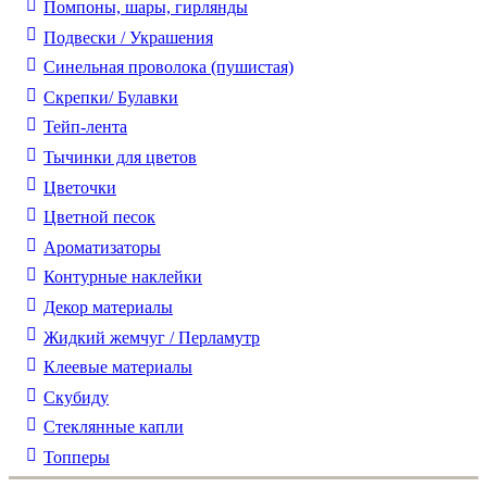
Помпоны, шары, гирлянды
Подвески / Украшения
Синельная проволока (пушистая)
Скрепки/ Булавки
Тейп-лента
Тычинки для цветов
Цветочки
Цветной песок
Ароматизаторы
Контурные наклейки
Декор материалы
Жидкий жемчуг / Перламутр
Клеевые материалы
Скубиду
Стеклянные капли
Топперы