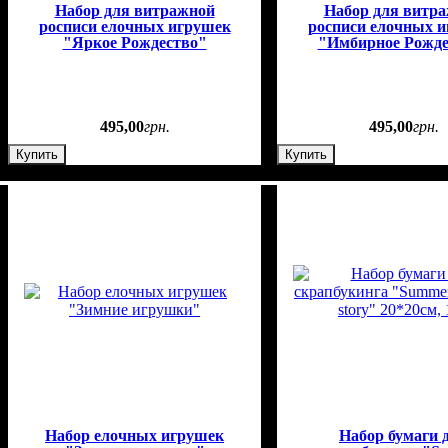
Набор для витражной
Набор для витр
росписи елочных игрушек
росписи елочных 
"Яркое Рождество"
"Имбирное Рожде
495
,
00
грн.
495
,
00
грн.
Купить
Купить
Набор елочных игрушек
Набор бумаги 