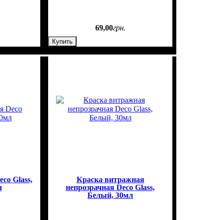
69
,
00
грн.
Купить
co Glass,
Краска витражная
л
непрозрачная Deco Glass,
Белый, 30мл