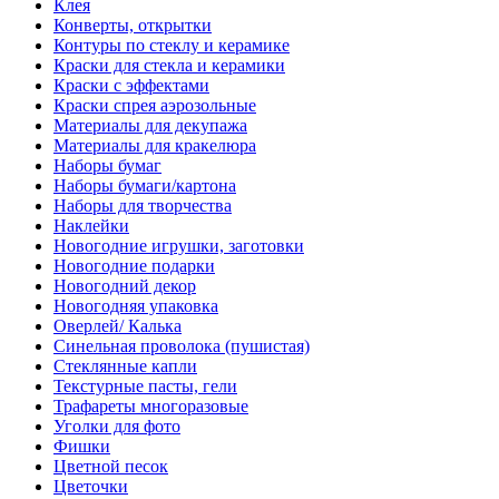
Клея
Конверты, открытки
Контуры по стеклу и керамике
Краски для стекла и керамики
Краски с эффектами
Краски спрея аэрозольные
Материалы для декупажа
Материалы для кракелюра
Наборы бумаг
Наборы бумаги/картона
Наборы для творчества
Наклейки
Новогодние игрушки, заготовки
Новогодние подарки
Новогодний декор
Новогодняя упаковка
Оверлей/ Калька
Синельная проволока (пушистая)
Стеклянные капли
Текстурные пасты, гели
Трафареты многоразовые
Уголки для фото
Фишки
Цветной песок
Цветочки