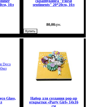
ummer
скрапбукинга "Floral
20см, 10л
sentiments" 20*20см, 10л
80
,
00
грн.
Купить
co Glass,
Набор для создания pop-up
мл
открытки «Party Girl» 14х16
см