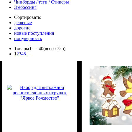
Чипборды / теги / Стикеры
Эмбоссинг
Сортировать:
дешевые
дорогие
новые поступления
популярность
Товары
1 —
40
(всего 725)
1
2
3
4
5
...