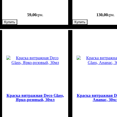
59
,
00
грн.
130
,
00
грн.
Купить
Купить
Краска витражная Deco Glass,
Краска витражная De
Ярко-розовый, 30мл
Ананас, 30м