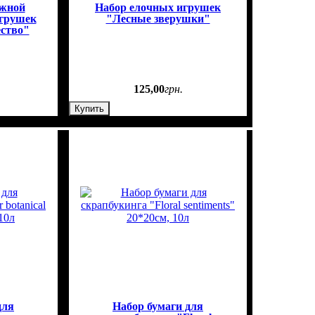
ажной
Набор елочных игрушек
игрушек
"Лесные зверушки"
ство"
125
,
00
грн.
Купить
для
Набор бумаги для