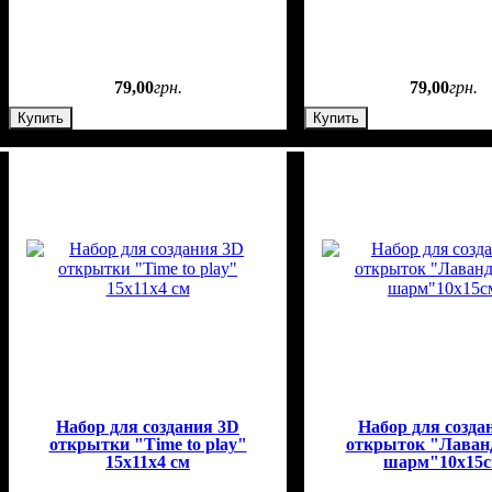
79
,
00
грн.
79
,
00
грн.
Купить
Купить
Набор для создания 3D
Набор для созда
открытки "Time to play"
открыток "Лаван
15х11х4 cм
шарм"10х15