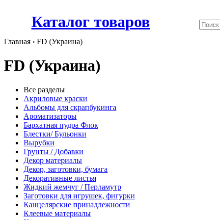
Каталог товаров
Главная ›
FD (Украина)
FD (Украина)
Все разделы
Акриловые краски
Альбомы для скрапбукинга
Ароматизаторы
Бархатная пудра Флок
Блестки/ Бульонки
Вырубки
Грунты / Добавки
Декор материалы
Декор, заготовки, бумага
Декоративные листья
Жидкий жемчуг / Перламутр
Заготовки для игрушек, фигурки
Канцелярские принадлежности
Клеевые материалы