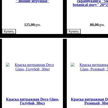
"Зимние игрушки"
скрапбукинга "S
botanical story" 20*
125
,
00
грн.
80
,
00
грн.
Купить
Купить
Краска витражная Deco Glass,
Краска витражная De
Голубой, 30мл
Розовый, 30