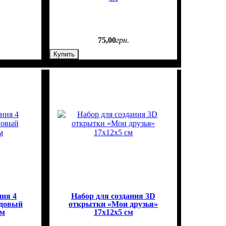
75
,
00
грн.
Купить
ния 4
Набор для создания 3D
довый
открытки «Мои друзья»
см
17х12х5 см