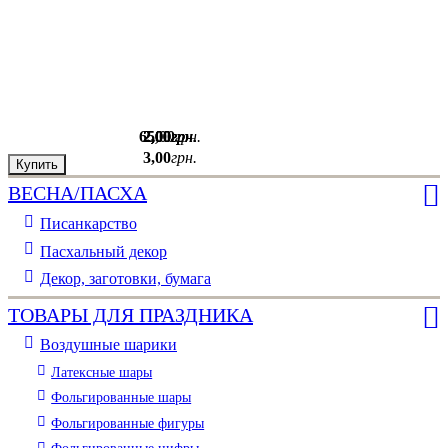
65
2
2
2
2
,
,
,
,
00
00
00
00
,
00
грн.
грн.
грн.
грн.
грн.
3
,
00
грн.
Купить
Купить
Купить
Купить
Купить
ВЕСНА/ПАСХА
Писанкарство
Пасхальный декор
Декор, заготовки, бумага
ТОВАРЫ ДЛЯ ПРАЗДНИКА
Воздушные шарики
Латексные шары
Фольгированные шары
Фольгированные фигуры