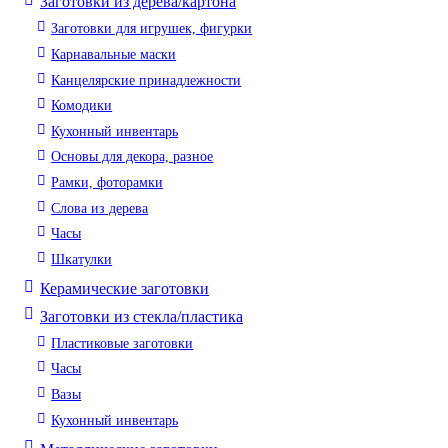
Заготовки из дерева/картона
Заготовки для игрушек, фигурки
Карнавальные маски
Канцелярские принадлежности
Комодики
Кухонный инвентарь
Основы для декора, разное
Рамки, фоторамки
Слова из дерева
Часы
Шкатулки
Керамические заготовки
Заготовки из стекла/пластика
Пластиковые заготовки
Часы
Вазы
Кухонный инвентарь