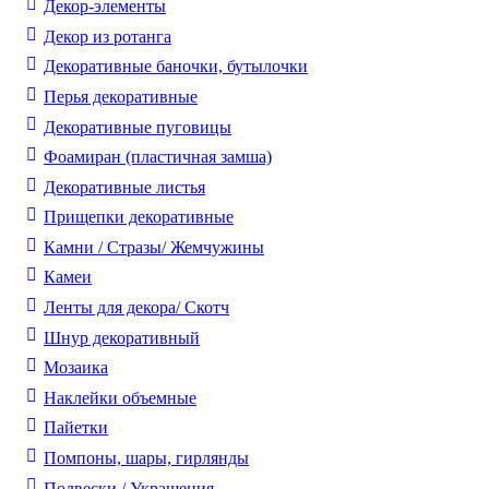
Декор-элементы
Декор из ротанга
Декоративные баночки, бутылочки
Перья декоративные
Декоративные пуговицы
Фоамиран (пластичная замша)
Декоративные листья
Прищепки декоративные
Камни / Cтразы/ Жемчужины
Камеи
Ленты для декора/ Скотч
Шнур декоративный
Мозаика
Наклейки объемные
Пайетки
Помпоны, шары, гирлянды
Подвески / Украшения