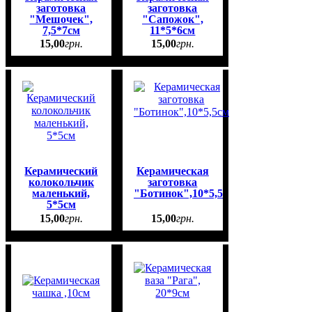
заготовка
заготовка
"Мешочек",
"Сапожок",
7,5*7см
11*5*6см
15
,
00
грн.
15
,
00
грн.
Керамический
Керамическая
колокольчик
заготовка
маленький,
"Ботинок",10*5,5см
5*5см
15
,
00
грн.
15
,
00
грн.