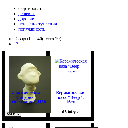
Сортировать:
дешевые
дорогие
новые поступления
популярность
Товары
1 —
40
(всего 70)
1
2
Керамическая
Керамическая
фигурка
ваза "Веер",
"Обезьянка",11*6,5см
16см
20
,
00
грн.
65
,
00
грн.
Купить