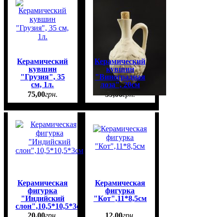
Керамический
Керамический
кувшин
кувшин
"Грузия", 35
"Виноградная
см, 1л.
лоза", 20см
75
,
00
грн.
59
,
00
грн.
Керамическая
Керамическая
фигурка
фигурка
"Индийский
"Кот",11*8,5см
слон",10,5*10,5*3см
20
,
00
грн.
12
,
00
грн.