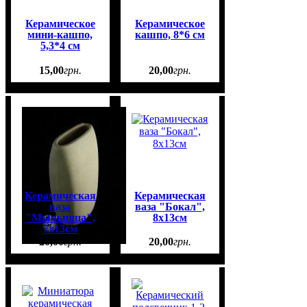
Керамическое
Керамическое
мини-кашпо,
кашпо, 8*6 см
5,3*4 см
15
,
00
грн.
20
,
00
грн.
Керамическая
Керамическая
ваза
ваза "Бокал",
"Мыльница",
8х13см
7х13см
20
,
00
грн.
20
,
00
грн.