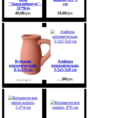
"Эквилибриум",
см
31*9см
49
,
00
грн.
19
,
00
грн.
Кувшин
Амфора
керамический,
керамическая,
8,5х5,9 см
5,5х5,5х9 см
48
,
00
грн.
37
,
00
грн.