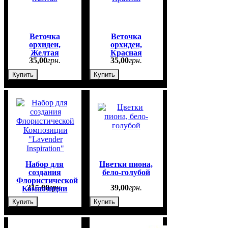
Веточка
Веточка
орхидеи,
орхидеи,
Желтая
Красная
35
,
00
грн.
35
,
00
грн.
Купить
Купить
Набор для
Цветки пиона,
создания
бело-голубой
Флористической
315
,
00
грн.
39
,
00
грн.
Композиции
"Lavender
Купить
Купить
Inspiration"