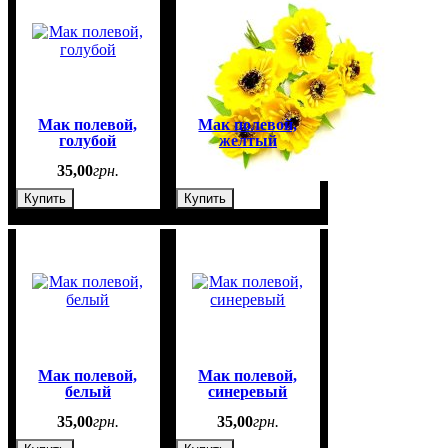
Мак полевой,
Мак полевой,
голубой
желтый
35
,
00
грн.
35
,
00
грн.
Купить
Купить
Мак полевой,
Мак полевой,
белый
синеревый
35
,
00
грн.
35
,
00
грн.