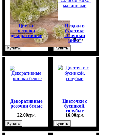
Цветки
Ягодки в
чеснока
букетике
декоративные
"Сочный
10
,
00
грн.
45
,
00
грн.
микс"
малиновые
Купить
Купить
Декоративные
Цветочки с
розочки белые
бусинкой,
голубые
22
,
00
грн.
16
,
00
грн.
Купить
Купить