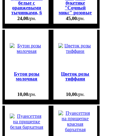
белые с
букетике
оранжевыми
"Сочный
тычинками, 6
микс" розовые
шт.
24
,
00
грн.
45
,
00
грн.
Бутон розы
Цветок розы
молочная
тиффани
10
,
00
грн.
10
,
00
грн.