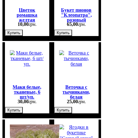
Цветок
Букет пионов
ромашка
"Клеопатра",
желтая
розовый
10
,
00
грн.
65
,
00
грн.
Купить
Купить
Маки белые,
Веточка с
тканевые, 6
тычинками,
шт/уп.
белая
30
,
00
грн.
25
,
00
грн.
Купить
Купить