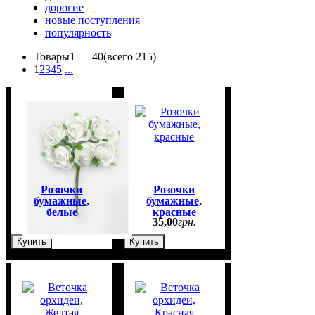
дорогие
новые поступления
популярность
Товары
1 —
40
(всего 215)
1
2
3
4
5
...
Розочки
Розочки
бумажные,
бумажные,
белые
красные
35
,
00
грн.
35
,
00
грн.
Купить
Купить