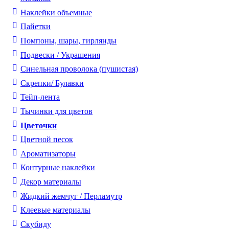
Наклейки объемные
Пайетки
Помпоны, шары, гирлянды
Подвески / Украшения
Синельная проволока (пушистая)
Скрепки/ Булавки
Тейп-лента
Тычинки для цветов
Цветочки
Цветной песок
Ароматизаторы
Контурные наклейки
Декор материалы
Жидкий жемчуг / Перламутр
Клеевые материалы
Скубиду