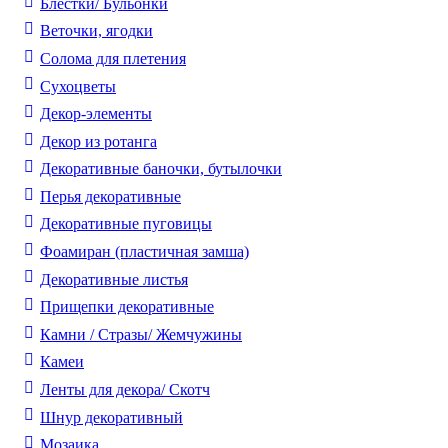
Блестки/ Бульонки
Веточки, ягодки
Солома для плетения
Cухоцветы
Декор-элементы
Декор из ротанга
Декоративные баночки, бутылочки
Перья декоративные
Декоративные пуговицы
Фоамиран (пластичная замша)
Декоративные листья
Прищепки декоративные
Камни / Cтразы/ Жемчужины
Камеи
Ленты для декора/ Скотч
Шнур декоративный
Мозаика