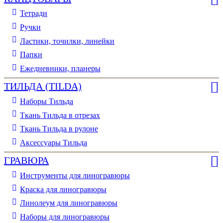
Тетради
Ручки
Ластики, точилки, линейки
Папки
Ежедневники, планеры
ТИЛЬДА (TILDA)
Наборы Тильда
Ткань Тильда в отрезах
Ткань Тильда в рулоне
Аксессуары Тильда
ГРАВЮРА
Инструменты для линогравюры
Краска для линогравюры
Линолеум для линогравюры
Наборы для линогравюры