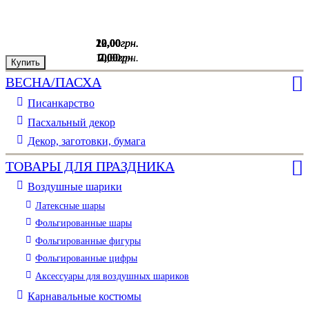
12
20
20
,
,
,
00
00
00
грн.
грн.
грн.
10
7
2
,
,
00
00
,
00
грн.
грн.
грн.
Купить
Купить
Купить
ВЕСНА/ПАСХА
Писанкарство
Пасхальный декор
Декор, заготовки, бумага
ТОВАРЫ ДЛЯ ПРАЗДНИКА
Воздушные шарики
Латексные шары
Фольгированные шары
Фольгированные фигуры
Фольгированные цифры
Аксессуары для воздушных шариков
Карнавальные костюмы