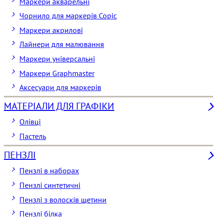
Маркери акварельні
Чорнило для маркерів Copic
Маркери акрилові
Лайнери для малювання
Маркери універсальні
Маркери Graphmaster
Аксесуари для маркерів
МАТЕРІАЛИ ДЛЯ ГРАФІКИ
Олівці
Пастель
ПЕНЗЛІ
Пензлі в наборах
Пензлі синтетичні
Пензлі з волосків щетини
Пензлі білка