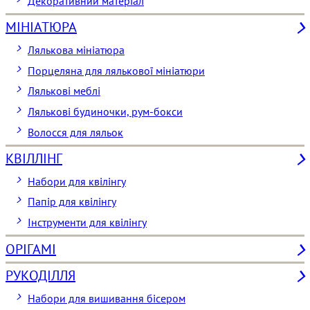
Декоративний матеріал
МІНІАТЮРА
Лялькова мініатюра
Порцеляна для лялькової мініатюри
Лялькові меблі
Лялькові будиночки, рум-бокси
Волосся для ляльок
КВІЛЛІНГ
Набори для квілінгу
Папір для квілінгу
Інструменти для квілінгу
ОРІГАМІ
РУКОДІЛЛЯ
Набори для вишивання бісером