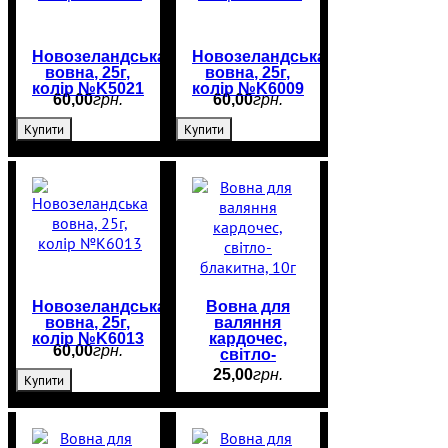
Новозеландська
Новозеландська
вовна, 25г,
вовна, 25г,
колір №K5021
колір №K6009
60
,
00
грн.
60
,
00
грн.
Купити
Купити
Новозеландська
Вовна для
вовна, 25г,
валяння
колір №K6013
кардочес,
60
,
00
грн.
світло-
блакитна, 10г
25
,
00
грн.
Купити