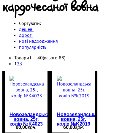
кардочесаної вовна
Сортувати:
дешеві
дорогі
нові надходження
популярність
Товари
1 —
40
(всього 88)
1
2
3
Новозеландська
Новозеландська
вовна, 25г,
вовна, 25г,
колір №K4023
колір №K2019
60
,
00
грн.
60
,
00
грн.