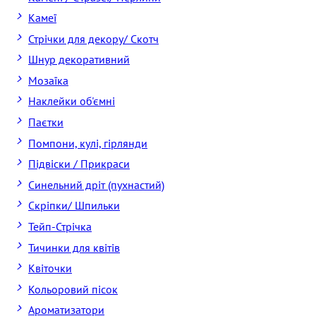
Камеї
Стрічки для декору/ Скотч
Шнур декоративний
Мозаїка
Наклейки об'ємні
Паєтки
Помпони, кулі, гірлянди
Підвіски / Прикраси
Синельний дріт (пухнастий)
Скріпки/ Шпильки
Тейп-Стрічка
Тичинки для квітів
Квіточки
Кольоровий пісок
Ароматизатори