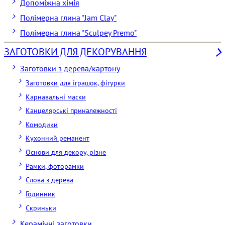
Допоміжна хімія
Полімерна глина "Jam Clay"
Полімерна глина "Sculpey Premo"
ЗАГОТОВКИ ДЛЯ ДЕКОРУВАННЯ
Заготовки з дерева/картону
Заготовки для іграшок, фігурки
Карнавальні маски
Канцелярські приналежності
Комодики
Кухонний реманент
Основи для декору, різне
Рамки, фоторамки
Слова з дерева
Годинник
Скриньки
Керамічні заготовки