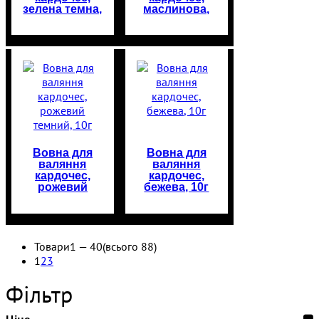
зелена темна,
маслинова,
10г
10г
Вовна для
Вовна для
валяння
валяння
кардочес,
кардочес,
рожевий
бежева, 10г
темний, 10г
Товари
1 —
40
(всього 88)
1
2
3
Фільтр