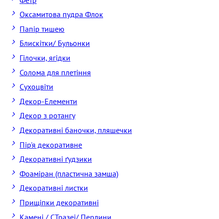
Оксамитова пудра Флок
Папір тишею
Блискітки/ Бульонки
Гілочки, ягідки
Солома для плетіння
Cухоцвіти
Декор-Елементи
Декор з ротангу
Декоративні баночки, пляшечки
Пір'я декоративне
Декоративні ґудзики
Фоаміран (пластична замша)
Декоративні листки
Прищіпки декоративні
Камені / CТразеі/ Перлини