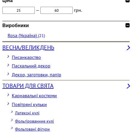
Ціна
—
грн.
Виробники
Rosa (Україна)
(21)
ВЕСНА/ВЕЛИКДЕНЬ
Писанкарство
Пасхальний декор
Декор, заготовки, папір
ТОВАРИ ДЛЯ СВЯТА
Карнавальні костюми
Повітряні кульки
Латексні кулі
Фольгірованние кулі
Фольговані фігури