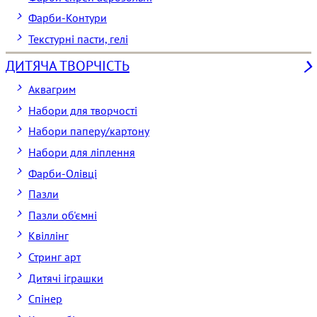
Фарби-Контури
Текстурні пасти, гелі
ДИТЯЧА ТВОРЧІСТЬ
Аквагрим
Набори для творчості
Набори паперу/картону
Набори для ліплення
Фарби-Олівці
Пазли
Пазли об'ємні
Квіллінг
Стринг арт
Дитячі іграшки
Спінер