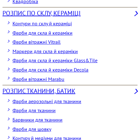
Квадробіка
РОЗПИС ПО СКЛУ, КЕРАМІЦІ
Контури по склу й кераміці
Фарби для скла й кераміки
Фарби вітражні Vitrail
Маркери для скла й кераміки
Фарби для скла й кераміки Glass&Tile
Фарби для скла й кераміки Decola
Фарби вітражні Marabu
РОЗПИС ТКАНИНИ, БАТИК
Фарби аерозольні для тканини
Фарби для тканини
Барвники для тканини
Фарби для шовку
Контуру й медіуми для тканини