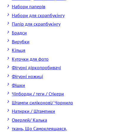
Набори паперів
Набори для скрапбукінгу
Папір для скрапбукінгу
Брадси
Вирубки
Кільця
Куточки для фото
Фігурні діркопробивачі
Фігурні ножиці
Фішки
Чіпборди / теги / Стікери
Штампи силіконові/ Чорнило
Натирки / Штампики
Оверлей/ Калька
ткань, Що Самоклеящаяся,