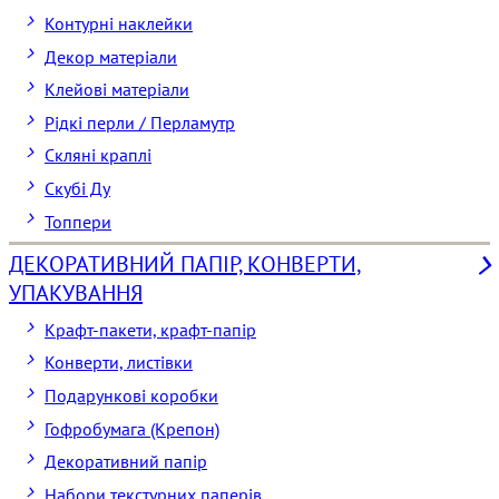
Контурні наклейки
Декор матеріали
Клейові матеріали
Рідкі перли / Перламутр
Скляні краплі
Скубі Ду
Топпери
ДЕКОРАТИВНИЙ ПАПІР, КОНВЕРТИ,
УПАКУВАННЯ
Крафт-пакети, крафт-папір
Конверти, листівки
Подарункові коробки
Гофробумага (Крепон)
Декоративний папір
Набори текстурних паперів