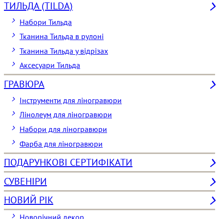
ТИЛЬДА (TILDA)
Набори Тильда
Тканина Тильда в рулоні
Тканина Тильда у відрізах
Аксесуари Тильда
ГРАВЮРА
Інструменти для ліногравюри
Лінолеум для ліногравюри
Набори для ліногравюри
Фарба для ліногравюри
ПОДАРУНКОВІ СЕРТИФІКАТИ
СУВЕНІРИ
НОВИЙ РІК
Новорічний декор