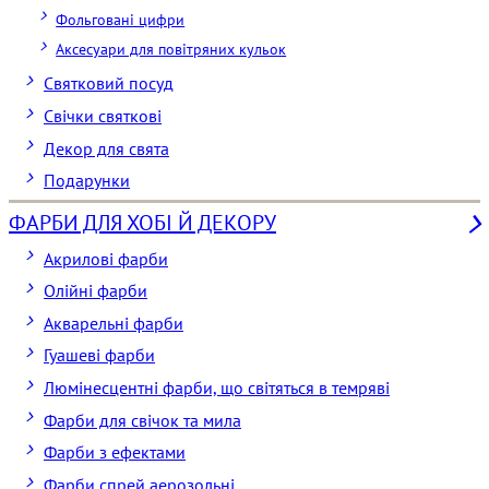
Фольговані цифри
Аксесуари для повітряних кульок
Святковий посуд
Свічки святкові
Декор для свята
Подарунки
ФАРБИ ДЛЯ ХОБІ Й ДЕКОРУ
Акрилові фарби
Олійні фарби
Акварельні фарби
Гуашеві фарби
Люмінесцентні фарби, що світяться в темряві
Фарби для свічок та мила
Фарби з ефектами
Фарби спрей аерозольні