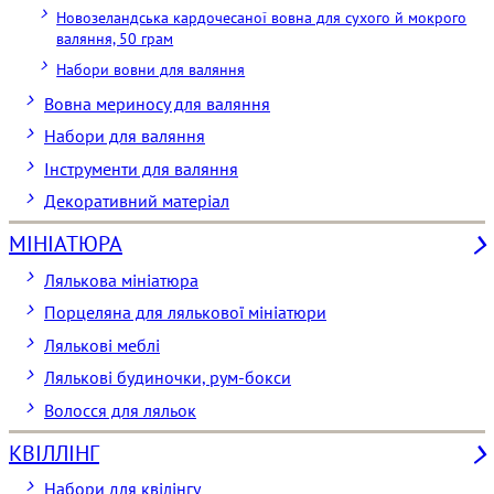
Новозеландська кардочесаної вовна для сухого й мокрого
валяння, 50 грам
Набори вовни для валяння
Вовна мериносу для валяння
Набори для валяння
Інструменти для валяння
Декоративний матеріал
МІНІАТЮРА
Лялькова мініатюра
Порцеляна для лялькової мініатюри
Лялькові меблі
Лялькові будиночки, рум-бокси
Волосся для ляльок
КВІЛЛІНГ
Набори для квілінгу