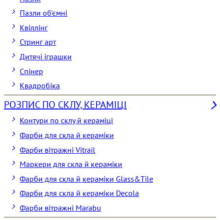
Пазли об'ємні
Квіллінг
Стринг арт
Дитячі іграшки
Спінер
Квадробіка
РОЗПИС ПО СКЛУ, КЕРАМІЦІ
Контури по склу й кераміці
Фарби для скла й кераміки
Фарби вітражні Vitrail
Маркери для скла й кераміки
Фарби для скла й кераміки Glass&Tile
Фарби для скла й кераміки Decola
Фарби вітражні Marabu