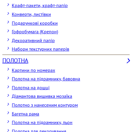
Крафт-пакети, крафт-папір
Конверти, листівки
Подарункові коробки
Гофробумага (Крепон)
Декоративний папір
Набори текстурних паперів
ПОЛОТНА
Картини по номерах
Полотна на підрамнику, бавовна
Полотна на дошці
Діамантова вишивка мозаїка
Полотно з нанесеним контуром
Багетна рама
Полотна на підрамнику, льон
Полотна для декорування