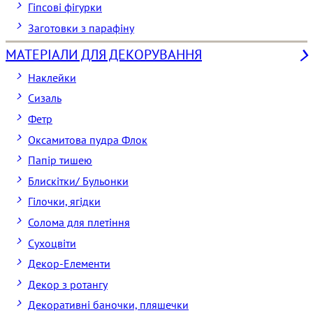
Гіпсові фігурки
Заготовки з парафіну
МАТЕРІАЛИ ДЛЯ ДЕКОРУВАННЯ
Наклейки
Сизаль
Фетр
Оксамитова пудра Флок
Папір тишею
Блискітки/ Бульонки
Гілочки, ягідки
Солома для плетіння
Cухоцвіти
Декор-Елементи
Декор з ротангу
Декоративні баночки, пляшечки