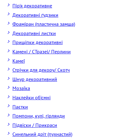
Пір'я декоративне
Декоративні ґудзики
Фоаміран (пластична замша)
Декоративні листки
Прищіпки декоративні
Камені / CТразеі/ Перлини
Камеї
Стрічки для декору/ Скотч
Шнур декоративний
Мозаїка
Наклейки об'ємні
Паєтки
Помпони, кулі, гірлянди
Підвіски / Прикраси
Синельний дріт (пухнастий)