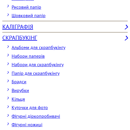
Рисовий папір
Шовковий папір
КАЛІГРАФІЯ
СКРАПБУКІНГ
Альбоми для скрапбукінгу
Набори паперів
Набори для скрапбукінгу
Папір для скрапбукінгу
Брадси
Вирубки
Кільця
Куточки для фото
Фігурні діркопробивачі
Фігурні ножиці