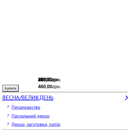
215
365
460
45
,
00
,
,
,
00
00
00
грн.
грн.
грн.
грн.
460
,
00
грн.
Купити
Купити
Купити
Купити
ВЕСНА/ВЕЛИКДЕНЬ
Писанкарство
Пасхальний декор
Декор, заготовки, папір