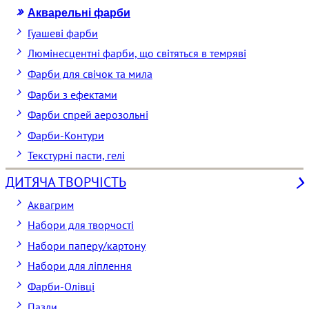
Акварельні фарби
Гуашеві фарби
Люмінесцентні фарби, що світяться в темряві
Фарби для свічок та мила
Фарби з ефектами
Фарби спрей аерозольні
Фарби-Контури
Текстурні пасти, гелі
ДИТЯЧА ТВОРЧІСТЬ
Аквагрим
Набори для творчості
Набори паперу/картону
Набори для ліплення
Фарби-Олівці
Пазли