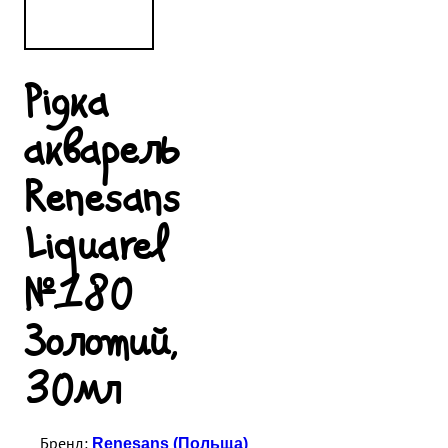
Рідка
акварель
Renesans
Liquarel
№180
Золотий,
30мл
Renesans (Польща)