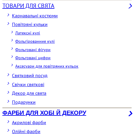
ТОВАРИ ДЛЯ СВЯТА
Карнавальні костюми
Повітряні кульки
Латексні кулі
Фольгірованние кулі
Фольговані фігури
Фольговані цифри
Аксесуари для повітряних кульок
Святковий посуд
Свічки святкові
Декор для свята
Подарунки
ФАРБИ ДЛЯ ХОБІ Й ДЕКОРУ
Акрилові фарби
Олійні фарби