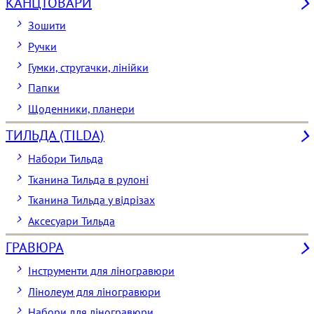
КАНЦТОВАРИ
Зошити
Ручки
Гумки, стругачки, лінійки
Папки
Щоденники, планери
ТИЛЬДА (TILDA)
Набори Тильда
Тканина Тильда в рулоні
Тканина Тильда у відрізах
Аксесуари Тильда
ГРАВЮРА
Інструменти для ліногравюри
Лінолеум для ліногравюри
Набори для ліногравюри