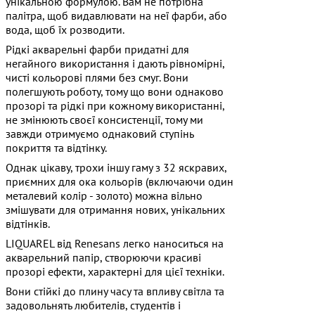
унікальною формулою. Вам не потрібна
палітра, щоб видавлювати на неї фарби, або
вода, щоб їх розводити.
Рідкі акварельні фарби придатні для
негайного використання і дають рівномірні,
чисті кольорові плями без смуг. Вони
полегшують роботу, тому що вони однаково
прозорі та рідкі при кожному використанні,
не змінюють своєї консистенції, тому ми
завжди отримуємо однаковий ступінь
покриття та відтінку.
Однак цікаву, трохи іншу гаму з 32 яскравих,
приємних для ока кольорів (включаючи один
металевий колір - золото) можна вільно
змішувати для отримання нових, унікальних
відтінків.
LIQUAREL від Renesans легко наноситься на
акварельний папір, створюючи красиві
прозорі ефекти, характерні для цієї техніки.
Вони стійкі до плину часу та впливу світла та
задовольнять любителів, студентів і