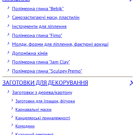
Полімерна глина "Bebik"
Самозастигаючі маси, пластилін
Інструменти для ліплення
Полімерна глина "Fimo"
Молди, форми для ліплення, фактурні аркуші
Допоміжна хімія
Полімерна глина "Jam Clay"
Полімерна глина "Sculpey Premo"
ЗАГОТОВКИ ДЛЯ ДЕКОРУВАННЯ
Заготовки з дерева/картону
Заготовки для іграшок, фігурки
Карнавальні маски
Канцелярські приналежності
Комодики
Кухонний реманент