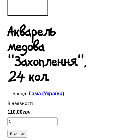
Акварель
медова
''Захоплення'',
24 кол.
Гама (Україна)
В наявності
110
,
00
грн.
В кошик