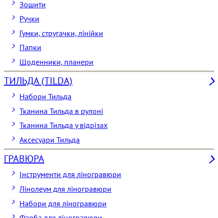
Зошити
Ручки
Гумки, стругачки, лінійки
Папки
Щоденники, планери
ТИЛЬДА (TILDA)
Набори Тильда
Тканина Тильда в рулоні
Тканина Тильда у відрізах
Аксесуари Тильда
ГРАВЮРА
Інструменти для ліногравюри
Лінолеум для ліногравюри
Набори для ліногравюри
Фарба для ліногравюри