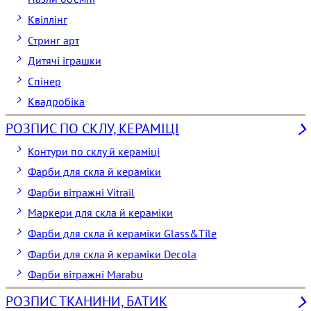
Квіллінг
Стринг арт
Дитячі іграшки
Спінер
Квадробіка
РОЗПИС ПО СКЛУ, КЕРАМІЦІ
Контури по склу й кераміці
Фарби для скла й кераміки
Фарби вітражні Vitrail
Маркери для скла й кераміки
Фарби для скла й кераміки Glass&Tile
Фарби для скла й кераміки Decola
Фарби вітражні Marabu
РОЗПИС ТКАНИНИ, БАТИК