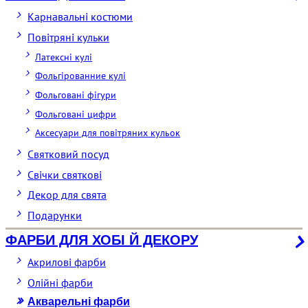
Карнавальні костюми
Повітряні кульки
Латексні кулі
Фольгірованние кулі
Фольговані фігури
Фольговані цифри
Аксесуари для повітряних кульок
Святковий посуд
Свічки святкові
Декор для свята
Подарунки
ФАРБИ ДЛЯ ХОБІ Й ДЕКОРУ
Акрилові фарби
Олійні фарби
Акварельні фарби