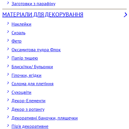
Заготовки з парафіну
МАТЕРІАЛИ ДЛЯ ДЕКОРУВАННЯ
Наклейки
Сизаль
Фетр
Оксамитова пудра Флок
Папір тишею
Блискітки/ Бульонки
Гілочки, ягідки
Солома для плетіння
Cухоцвіти
Декор-Елементи
Декор з ротангу
Декоративні баночки, пляшечки
Пір'я декоративне