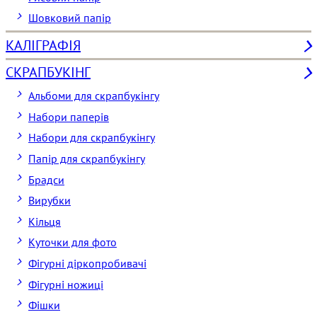
Шовковий папір
КАЛІГРАФІЯ
СКРАПБУКІНГ
Альбоми для скрапбукінгу
Набори паперів
Набори для скрапбукінгу
Папір для скрапбукінгу
Брадси
Вирубки
Кільця
Куточки для фото
Фігурні діркопробивачі
Фігурні ножиці
Фішки