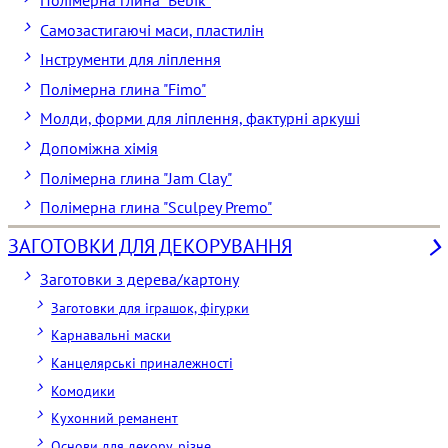
Полімерна глина "Bebik"
Самозастигаючі маси, пластилін
Інструменти для ліплення
Полімерна глина "Fimo"
Молди, форми для ліплення, фактурні аркуші
Допоміжна хімія
Полімерна глина "Jam Clay"
Полімерна глина "Sculpey Premo"
ЗАГОТОВКИ ДЛЯ ДЕКОРУВАННЯ
Заготовки з дерева/картону
Заготовки для іграшок, фігурки
Карнавальні маски
Канцелярські приналежності
Комодики
Кухонний реманент
Основи для декору, різне