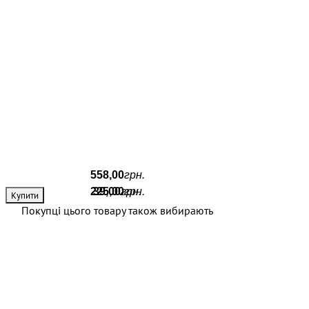
558
,
00
грн.
225
39
,
00
,
00
грн.
грн.
Купити
Покупці цього товару також вибирають