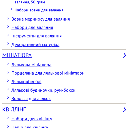
валяння, 50 грам
Набори вовни для валяння
Вовна мериносу для валяння
Набори для валяння
Інструменти для валяння
Декоративний матеріал
МІНІАТЮРА
Лялькова мініатюра
Порцеляна для лялькової мініатюри
Лялькові меблі
Лялькові будиночки, рум-бокси
Волосся для ляльок
КВІЛЛІНГ
Набори для квілінгу
Папір для квілінгу