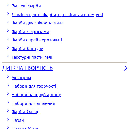
Гуашеві фарби
Люмінесцентні фарби, що світяться в темряві
Фарби для свічок та мила
Фарби з ефектами
Фарби спрей аерозольні
Фарби-Контури
Текстурні пасти, гелі
ДИТЯЧА ТВОРЧІСТЬ
Аквагрим
Набори для творчості
Набори паперу/картону
Набори для ліплення
Фарби-Олівці
Пазли
Пазли об'ємні