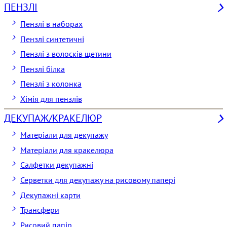
ПЕНЗЛІ
Пензлі в наборах
Пензлі синтетичні
Пензлі з волосків щетини
Пензлі білка
Пензлі з колонка
Хімія для пензлів
ДЕКУПАЖ/КРАКЕЛЮР
Матеріали для декупажу
Матеріали для кракелюра
Cалфетки декупажні
Серветки для декупажу на рисовому папері
Декупажні карти
Трансфери
Рисовий папір