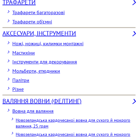
ТРАФАРЕТИ
Трафарети багаторазові
Трафарети об'ємні
АКСЕСУАРИ, ІНСТРУМЕНТИ
Ножі, ножиці, килимки монтажні
Мастихіни
Інструменти для декорування
Мольберти, етюдники
Палітри
Різне
ВАЛЯННЯ ВОВНИ (ФЕЛТИНГ)
Вовна для валяння
Новозеландська кардочесаної вовна для сухого й мокрого
валяння, 25 грам
Новозеландська кардочесаної вовна для сухого й мокрого