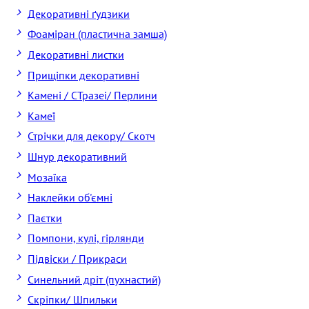
Декоративні ґудзики
Фоаміран (пластична замша)
Декоративні листки
Прищіпки декоративні
Камені / CТразеі/ Перлини
Камеї
Стрічки для декору/ Скотч
Шнур декоративний
Мозаїка
Наклейки об'ємні
Паєтки
Помпони, кулі, гірлянди
Підвіски / Прикраси
Синельний дріт (пухнастий)
Скріпки/ Шпильки