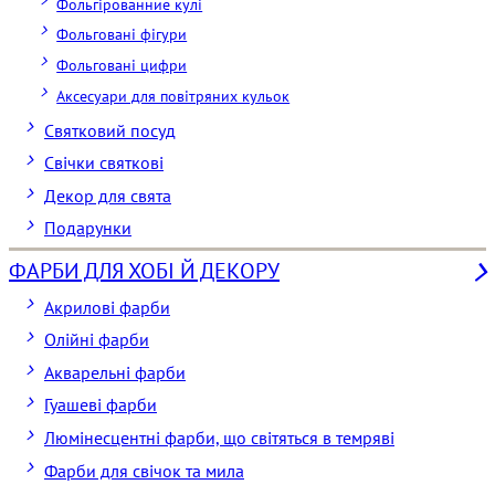
Фольгірованние кулі
Фольговані фігури
Фольговані цифри
Аксесуари для повітряних кульок
Святковий посуд
Свічки святкові
Декор для свята
Подарунки
ФАРБИ ДЛЯ ХОБІ Й ДЕКОРУ
Акрилові фарби
Олійні фарби
Акварельні фарби
Гуашеві фарби
Люмінесцентні фарби, що світяться в темряві
Фарби для свічок та мила