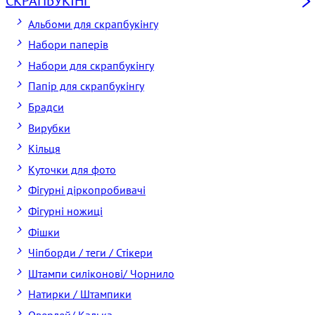
СКРАПБУКІНГ
Альбоми для скрапбукінгу
Набори паперів
Набори для скрапбукінгу
Папір для скрапбукінгу
Брадси
Вирубки
Кільця
Куточки для фото
Фігурні діркопробивачі
Фігурні ножиці
Фішки
Чіпборди / теги / Стікери
Штампи силіконові/ Чорнило
Натирки / Штампики
Оверлей/ Калька