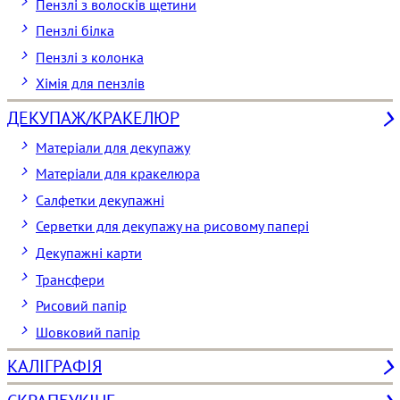
Пензлі з волосків щетини
Пензлі білка
Пензлі з колонка
Хімія для пензлів
ДЕКУПАЖ/КРАКЕЛЮР
Матеріали для декупажу
Матеріали для кракелюра
Cалфетки декупажні
Серветки для декупажу на рисовому папері
Декупажні карти
Трансфери
Рисовий папір
Шовковий папір
КАЛІГРАФІЯ