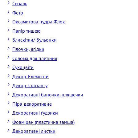
Сизаль
Фетр
Оксамитова пудра Флок
Папір тишею
Блискітки/ Бульонки
Гілочки, ягідки
Солома для плетіння
Cухоцвіти
Декор-Елементи
Декор з ротангу
Декоративні баночки, пляшечки
Пір'я декоративне
Декоративні ґудзики
Фоаміран (пластична замша)
Декоративні листки