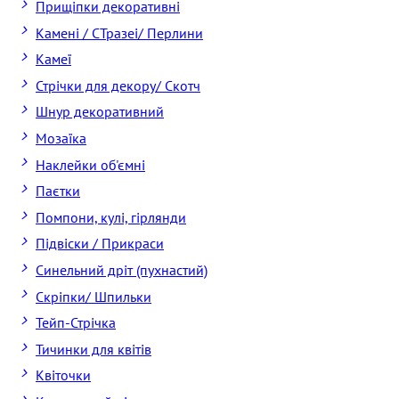
Прищіпки декоративні
Камені / CТразеі/ Перлини
Камеї
Стрічки для декору/ Скотч
Шнур декоративний
Мозаїка
Наклейки об'ємні
Паєтки
Помпони, кулі, гірлянди
Підвіски / Прикраси
Синельний дріт (пухнастий)
Скріпки/ Шпильки
Тейп-Стрічка
Тичинки для квітів
Квіточки