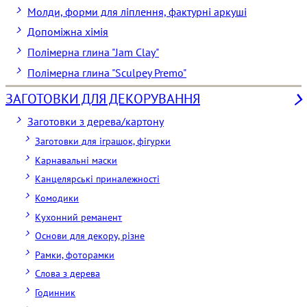
Молди, форми для ліплення, фактурні аркуші
Допоміжна хімія
Полімерна глина "Jam Clay"
Полімерна глина "Sculpey Premo"
ЗАГОТОВКИ ДЛЯ ДЕКОРУВАННЯ
Заготовки з дерева/картону
Заготовки для іграшок, фігурки
Карнавальні маски
Канцелярські приналежності
Комодики
Кухонний реманент
Основи для декору, різне
Рамки, фоторамки
Слова з дерева
Годинник