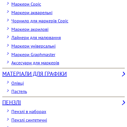
Маркери Copic
Маркери акварельні
Чорнило для маркерів Copic
Маркери акрилові
Лайнери для малювання
Маркери універсальні
Маркери Graphmaster
Аксесуари для маркерів
МАТЕРІАЛИ ДЛЯ ГРАФІКИ
Олівці
Пастель
ПЕНЗЛІ
Пензлі в наборах
Пензлі синтетичні