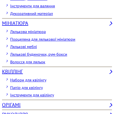
Інструменти для валяння
Декоративний матеріал
МІНІАТЮРА
Лялькова мініатюра
Порцеляна для лялькової мініатюри
Лялькові меблі
Лялькові будиночки, рум-бокси
Волосся для ляльок
КВІЛЛІНГ
Набори для квілінгу
Папір для квілінгу
Інструменти для квілінгу
ОРІГАМІ