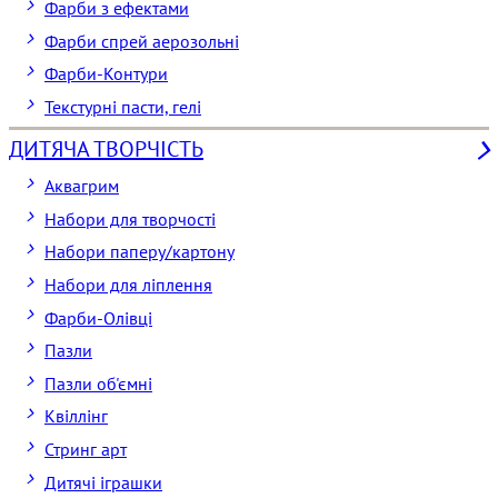
Фарби з ефектами
Фарби спрей аерозольні
Фарби-Контури
Текстурні пасти, гелі
ДИТЯЧА ТВОРЧІСТЬ
Аквагрим
Набори для творчості
Набори паперу/картону
Набори для ліплення
Фарби-Олівці
Пазли
Пазли об'ємні
Квіллінг
Стринг арт
Дитячі іграшки