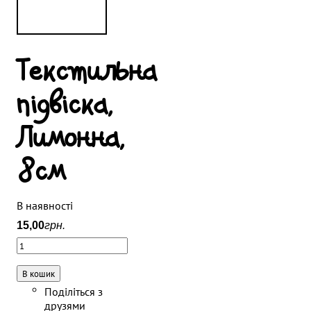
Текстильна
підвіска,
Лимонна,
8см
В наявності
15
,
00
грн.
В кошик