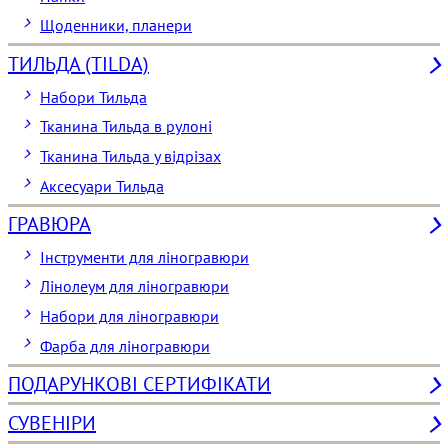
Щоденники, планери
ТИЛЬДА (TILDA)
Набори Тильда
Тканина Тильда в рулоні
Тканина Тильда у відрізах
Аксесуари Тильда
ГРАВЮРА
Інструменти для ліногравюри
Лінолеум для ліногравюри
Набори для ліногравюри
Фарба для ліногравюри
ПОДАРУНКОВІ СЕРТИФІКАТИ
СУВЕНІРИ