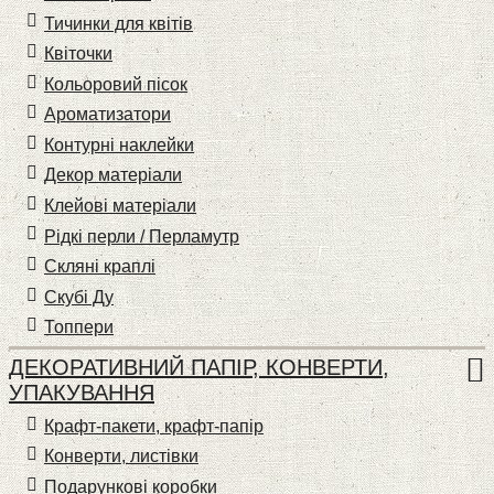
Тичинки для квітів
Квіточки
Кольоровий пісок
Ароматизатори
Контурні наклейки
Декор матеріали
Клейові матеріали
Рідкі перли / Перламутр
Скляні краплі
Скубі Ду
Топпери
ДЕКОРАТИВНИЙ ПАПІР, КОНВЕРТИ,
УПАКУВАННЯ
Крафт-пакети, крафт-папір
Конверти, листівки
Подарункові коробки