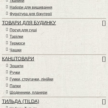
Тканини
Набори для вишивання
Фурнітура для біжутерії
ТОВАРИ ДЛЯ БУДИНКУ
Посуд для суші
Тарілки
Термоси
Чашки
КАНЦТОВАРИ
Зошити
Ручки
Гумки, стругачки, лінійки
Папки
Щоденники, планери
ТИЛЬДА (TILDA)