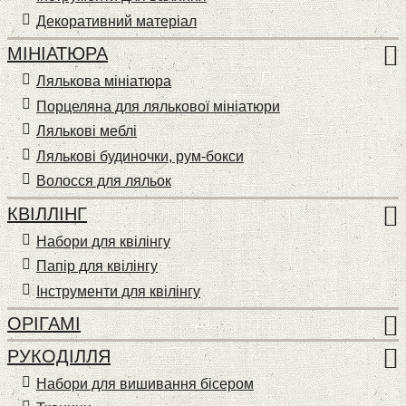
Декоративний матеріал
МІНІАТЮРА
Лялькова мініатюра
Порцеляна для лялькової мініатюри
Лялькові меблі
Лялькові будиночки, рум-бокси
Волосся для ляльок
КВІЛЛІНГ
Набори для квілінгу
Папір для квілінгу
Інструменти для квілінгу
ОРІГАМІ
РУКОДІЛЛЯ
Набори для вишивання бісером