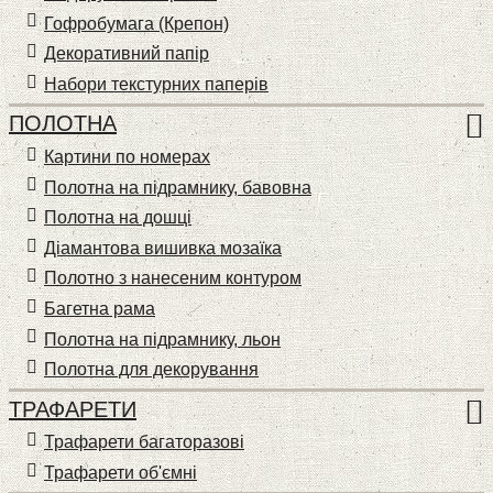
Гофробумага (Крепон)
Декоративний папір
Набори текстурних паперів
ПОЛОТНА
Картини по номерах
Полотна на підрамнику, бавовна
Полотна на дошці
Діамантова вишивка мозаїка
Полотно з нанесеним контуром
Багетна рама
Полотна на підрамнику, льон
Полотна для декорування
ТРАФАРЕТИ
Трафарети багаторазові
Трафарети об'ємні