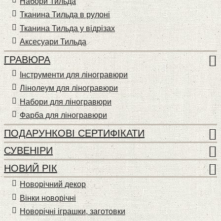
Набори Тильда
Тканина Тильда в рулоні
Тканина Тильда у відрізах
Аксесуари Тильда
ГРАВЮРА
Інструменти для ліногравюри
Лінолеум для ліногравюри
Набори для ліногравюри
Фарба для ліногравюри
ПОДАРУНКОВІ СЕРТИФІКАТИ
СУВЕНІРИ
НОВИЙ РІК
Новорічний декор
Вінки новорічні
Новорічні іграшки, заготовки