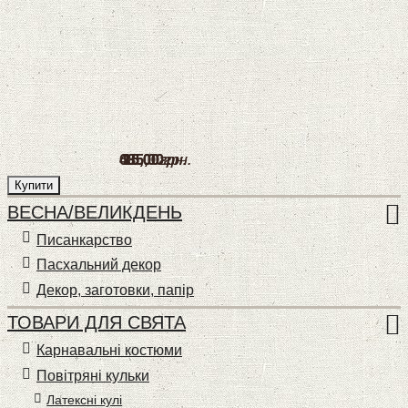
635
485
10
15
25
,
,
,
00
00
00
,
,
00
00
грн.
грн.
грн.
грн.
грн.
Купити
Купити
Купити
Купити
Купити
ВЕСНА/ВЕЛИКДЕНЬ
Писанкарство
Пасхальний декор
Декор, заготовки, папір
ТОВАРИ ДЛЯ СВЯТА
Карнавальні костюми
Повітряні кульки
Латексні кулі