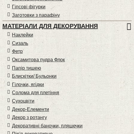
Гіпсові фігурки
Заготовки з парафіну
МАТЕРІАЛИ ДЛЯ ДЕКОРУВАННЯ
Наклейки
Сизаль
Фетр
Оксамитова пудра Флок
Папір тишею
Блискітки/ Бульонки
Гілочки, ягідки
Солома для плетіння
Cухоцвіти
Декор-Елементи
Декор з ротангу
Декоративні баночки, пляшечки
Пір'я декоративне