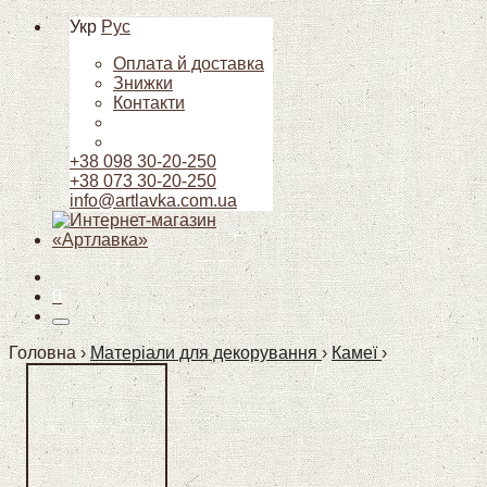
Укр
Рус
Оплата й доставка
Знижки
Контакти
+38 098 30-20-250
+38 073 30-20-250
info@artlavka.com.ua
0
Головна ›
Матеріали для декорування
›
Камеї
›