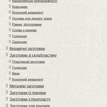
Канцелярські приналежності
Комодики
Кухонний реманент
Основи для декору, різне
Рамки, фоторамки
Слова з дерева
Годинник
Скриньки
Керамічні заготовки
Заготовки зі скла/пластику
Пластикові заготовки
Годинник
Вази
Кухонний реманент
Металеві заготовки
Заготовки із тканини
Заготовки з пінопласту
Заготовки для віночків