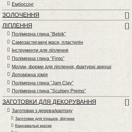
Ембоссінг
ЗОЛОЧЕННЯ
ЛІПЛЕННЯ
Полімерна глина "Bebik"
Самозастигаючі маси, пластилін
Інструменти для ліплення
Полімерна глина "Fimo"
Молди, форми для ліплення, фактурні аркуші
Допоміжна хімія
Полімерна глина "Jam Clay"
Полімерна глина "Sculpey Premo"
ЗАГОТОВКИ ДЛЯ ДЕКОРУВАННЯ
Заготовки з дерева/картону
Заготовки для іграшок, фігурки
Карнавальні маски