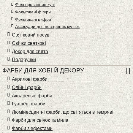
Фольгірованние кулі
Фольговані фігури
Фольговані цифри
Аксесуари для повітряних кульок
Святковий посуд
Свічки святкові
Декор для свята
Подарунки
ФАРБИ ДЛЯ ХОБІ Й ДЕКОРУ
Акрилові фарби
Олійні фарби
Акварельні фарби
Гуашеві фарби
Люмінесцентні фарби, що світяться в темряві
Фарби для свічок та мила
Фарби з ефектами