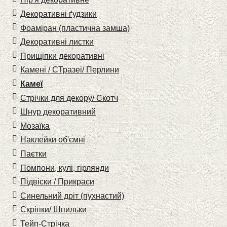
Декоративні ґудзики
Фоаміран (пластична замша)
Декоративні листки
Прищіпки декоративні
Камені / CТразеі/ Перлини
Камеї
Стрічки для декору/ Скотч
Шнур декоративний
Мозаїка
Наклейки об'ємні
Паєтки
Помпони, кулі, гірлянди
Підвіски / Прикраси
Синельний дріт (пухнастий)
Скріпки/ Шпильки
Тейп-Стрічка