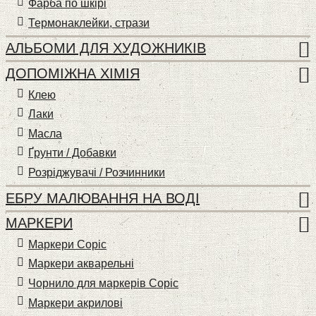
Фарба по шкірі
Термонаклейки, стрази
АЛЬБОМИ ДЛЯ ХУДОЖНИКІВ
ДОПОМІЖНА ХІМІЯ
Клею
Лаки
Масла
Ґрунти / Добавки
Розріджувачі / Розчинники
ЕБРУ МАЛЮВАННЯ НА ВОДІ
МАРКЕРИ
Маркери Copic
Маркери акварельні
Чорнило для маркерів Copic
Маркери акрилові