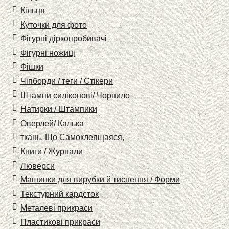
Кільця
Куточки для фото
Фігурні діркопробивачі
Фігурні ножиці
Фішки
Чіпборди / теги / Стікери
Штампи силіконові/ Чорнило
Натирки / Штампики
Оверлей/ Калька
ткань, Що Самоклеящаяся,
Книги / Журнали
Люверси
Машинки для вирубки й тиснення / Форми
Текстурний кардсток
Металеві прикраси
Пластикові прикраси