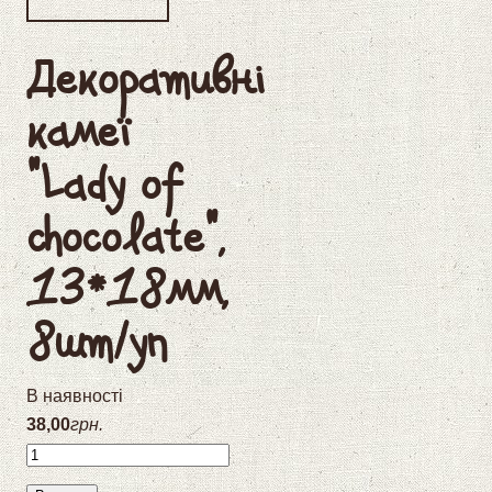
Декоративні
камеї
"Lady of
chocolate",
13*18мм,
8шт/уп
В наявності
38
,
00
грн.