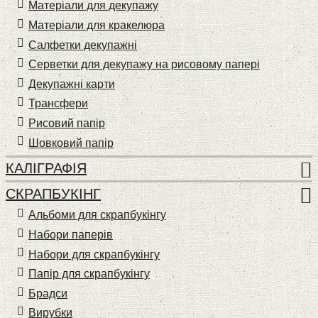
Матеріали для декупажу
Матеріали для кракелюра
Cалфетки декупажні
Серветки для декупажу на рисовому папері
Декупажні карти
Трансфери
Рисовий папір
Шовковий папір
КАЛІГРАФІЯ
СКРАПБУКІНГ
Альбоми для скрапбукінгу
Набори паперів
Набори для скрапбукінгу
Папір для скрапбукінгу
Брадси
Вирубки