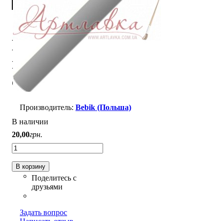
Полимерная
глина Bebik,
серая, 17г
Bebik (Польша)
В наличии
20
,
00
грн.
В корзину
Задать вопрос