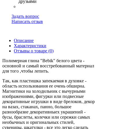
Задать вопрос
Написать отзыв
Описание
Характеристики
Отзывы о товаре (0)
Полимерная глина "Bebik" белого цвета -
основной и самый восстребованный материал
для того ,чтобы лепить.
Так, как пластишка запекаемая в духовке -
область использования ее очень обширна.
Магнитики на холодильник с вычурными
изображениями, фигурки или подвесные
декоративные игрушки в виде брелоков, декор
на вазах, стаканах, панно, большое
разнообразие декоративныех украшений -
бусы, браслеты, колечки или сережки самых
необычных и оригинальных стилей,
сувениры, шкатулки - все это легко сделать