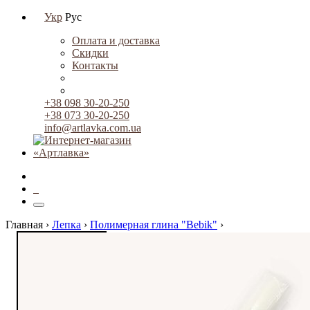
Укр
Рус
Оплата и доставка
Скидки
Контакты
+38 098 30-20-250
+38 073 30-20-250
info@artlavka.com.ua
0
Главная ›
Лепка
›
Полимерная глина "Bebik"
›