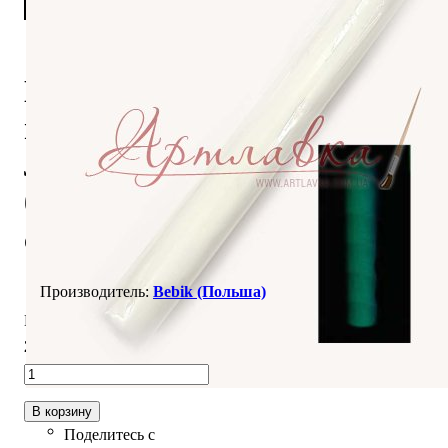
Полимерная
глина Bebik,
Люминофорный,
бирюзовое
свечение, 17г
Bebik (Польша)
В наличии
25
,
00
грн.
В корзину