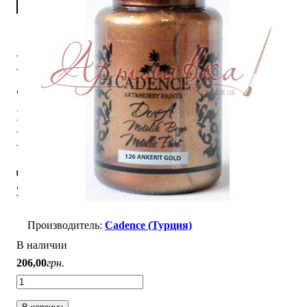
Краска
акриловая
металлизированная
Dora,
Далекое
золото, 50мл
Cadence (Турция)
В наличии
206
,
00
грн.