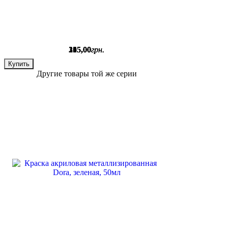
215
155
305
,
,
,
00
00
00
грн.
грн.
грн.
Купить
Купить
Купить
Другие товары той же серии