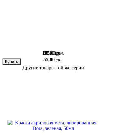
185
65
,
,
00
00
грн.
грн.
55
,
00
грн.
Купить
Купить
Другие товары той же серии