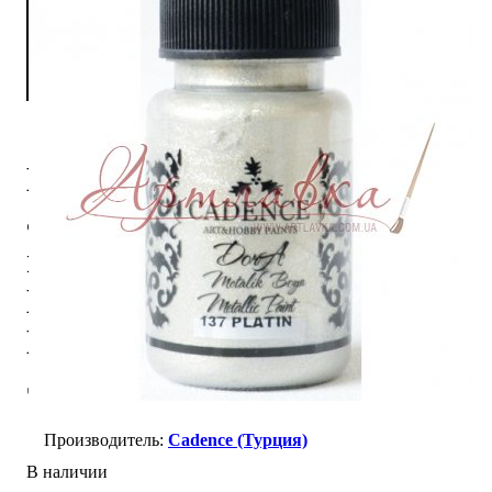
Краска
акриловая
металлизированная
Dora,
Платина,
50мл
Cadence (Турция)
В наличии