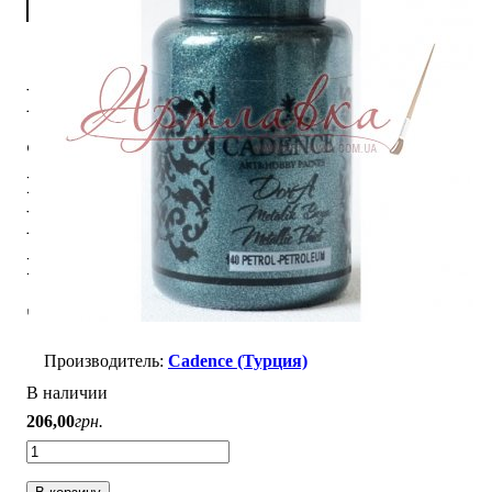
Краска
акриловая
металлизированная
Dora, темно-
изумрудная,
50мл
Cadence (Турция)
В наличии
206
,
00
грн.