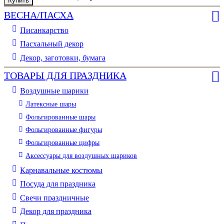
Купить
Купить
Купить
Купить
Купить
ВЕСНА/ПАСХА
Писанкарство
Пасхальный декор
Декор, заготовки, бумага
ТОВАРЫ ДЛЯ ПРАЗДНИКА
Воздушные шарики
Латексные шары
Фольгированные шары
Фольгированные фигуры
Фольгированные цифры
Аксессуары для воздушных шариков
Карнавальные костюмы
Посуда для праздника
Свечи праздничные
Декор для праздника