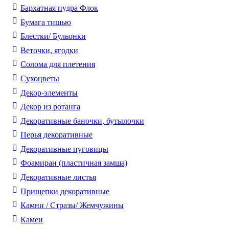
Бархатная пудра Флок
Бумага тишью
Блестки/ Бульонки
Веточки, ягодки
Солома для плетения
Cухоцветы
Декор-элементы
Декор из ротанга
Декоративные баночки, бутылочки
Перья декоративные
Декоративные пуговицы
Фоамиран (пластичная замша)
Декоративные листья
Прищепки декоративные
Камни / Cтразы/ Жемчужины
Камеи