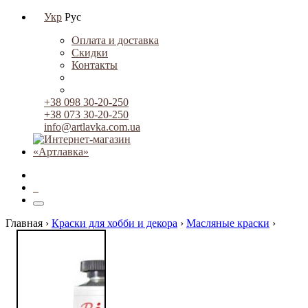
Укр
Рус
Оплата и доставка
Скидки
Контакты
+38 098 30-20-250
+38 073 30-20-250
info@artlavka.com.ua
0
Главная ›
Краски для хобби и декора
›
Масляные краски
›