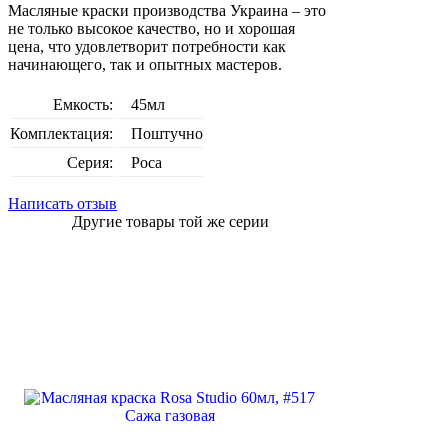
Масляные краски производства Украина – это
не только высокое качество, но и хорошая
цена, что удовлетворит потребности как
начинающего, так и опытных мастеров.
Емкость:
45мл
Комплектация:
Поштучно
Серия:
Роса
Написать отзыв
Другие товары той же серии