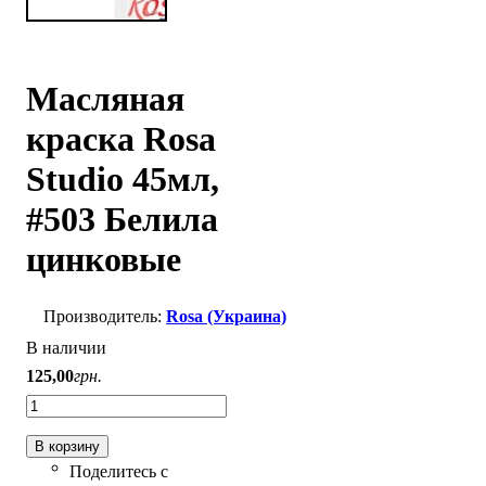
Масляная
краска Rosa
Studio 45мл,
#503 Белила
цинковые
Rosa (Украина)
В наличии
125
,
00
грн.
В корзину