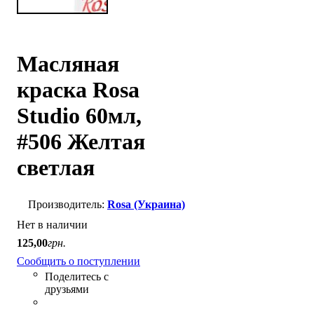
Масляная
краска Rosa
Studio 60мл,
#506 Желтая
светлая
Rosa (Украина)
Нет в наличии
125
,
00
грн.
Сообщить о поступлении