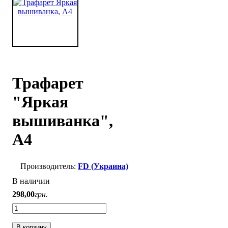
Трафарет
"Яркая
вышиванка",
A4
FD (Украина)
В наличии
298
,
00
грн.
В корзину