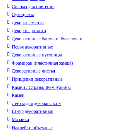
Солома для плетения
Cухоцветы
Декор-элементы
Декор из ротанга
Декоративные баночки, бутылочки
Перья декоративные
Декоративные пуговицы
Фоамиран (пластичная замша)
Декоративные листья
Прищепки декоративные
Камни / Cтразы/ Жемчужины
Камеи
Ленты для декора/ Скотч
Шнур декоративный
Мозаика
Наклейки объемные