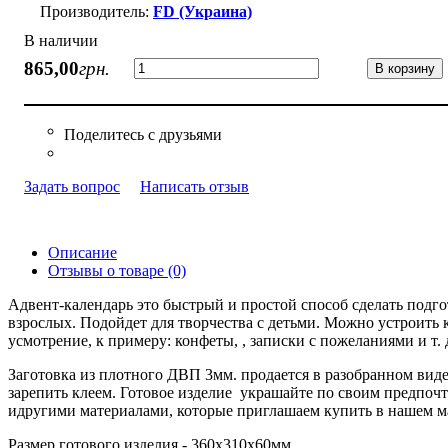
FD (Украина)
В наличии
865
,
00
грн.
В корзину
Задать вопрос
Написать отзыв
Описание
Отзывы о товаре (0)
Адвент-календарь это быстрый и простой способ сделать подго
взрослых. Подойдет для творчества с детьми. Можно устроить 
усмотрение, к примеру: конфеты, , записки с пожеланиями и т.
Заготовка из плотного ДВП 3мм. продается в разобранном виде
зарепить клеем. Готовое изделие украшайте по своим предпоч
идругими материалами, которые приглашаем купить в нашем ма
Размер готового изделия - 360х310х60мм.