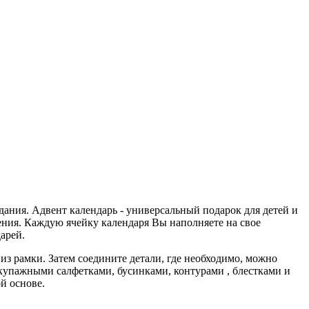
ания. Адвент календарь - универсальный подарок для детей и
шения. Каждую ячейку календаря Вы наполняете на свое
арей.
из рамки. Затем соедините детали, где необходимо, можно
екупажными салфетками, бусинками, контурами , блестками и
й основе.