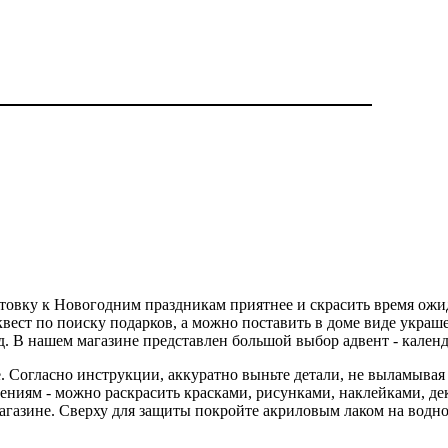
товку к Новогодним праздникам приятнее и скрасить время ожид
квест по поиску подарков, а можно поставить в доме виде укра
 д. В нашем магазине представлен большой выбор адвент - календ
. Согласно инструкции, аккуратно выньте детали, не выламывая 
тениям - можно раскрасить красками, рисунками, наклейками, д
газине. Сверху для защиты покройте акриловым лаком на водно