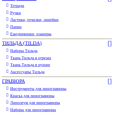
Тетради
Ручки
Ластики, точилки, линейки
Папки
Ежедневники, планеры
ТИЛЬДА (TILDA)
Наборы Тильда
Ткань Тильда в отрезах
Ткань Тильда в рулоне
Аксессуары Тильда
ГРАВЮРА
Инструменты для линогравюры
Краска для линогравюры
Линолеум для линогравюры
Наборы для линогравюры