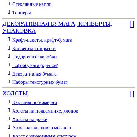
Стеклянные капли
Топперы
ДЕКОРАТИВНАЯ БУМАГА, КОНВЕРТЫ,
УПАКОВКА
Крафт-пакеты, крафт-бумага
Конверты, открытки
Подарочные коробки
Гофробумага (крепон)
Декоративная бумага
Наборы текстурных бумаг
ХОЛСТЫ
Картины по номерам
Холсты на подрамнике, хлопок
Холсты на доске
Алмазная вышивка мозаика
Холст с нанесенным контуром